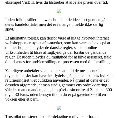
eksempel ViaBill, hvis du tilstræber at afbetale prisen over tid.
Inden folk bestiller i en webshop kan de ideelt set gennemgå
deres handelsaftale, men det er i mange tilfælde ikke særlig
sjovt.
Et alternativt forslag kan derfor være at kigge hvorvidt internet
webshoppen er støttet af e-mærket, som kan være et bevis på at
online shoppen adlyder de danske regler, samt at online
virksomheden tit tilses af sagkyndige der forstår de gældende
regler. Desuden tilbydes du mulighed for at blive assisteret, ifald
du udsættes for problemstillinger i processen med din bestilling.
Yderligere anbefaler vi at man er sat ind i de mest centrale
reglementer der kan have indflydelse på handlen, som fx hvilken
returneringsret webbutikken anvender. På grund af dette er det
desuden afgørende, at man stadig gemmer ens ordrekvittering,
således man en anden gang kan påvise sin ordre af Zantac – 300
mg – 30 Brus, uden hensyn til om du er på gaveindkøb til en
voksen eller et barn.
Trustpilot præsterer tilpas fordelagtige muligheder for at