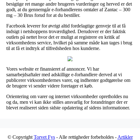
besigtige ret mange andre brugeres vurderinger og herved er det
godt, at du gennemgår e-forhandlerens omtaler af Zantac – 300
mg – 30 Brus forud for at du bestiller.
Facebook leverer for øvrigt altid fordelagtige genveje til at få
indsigt i netshoppens troværdighed. Derudover er der faktisk
outlets på nettet hvor det er muligt at registrere en kritik af
virksomhedens service, hvilket på samme måde kan tages i brug
til at få et indtryk af tilfredsheden hos kunderne.
Vores website er finansieret af annoncer. Vi har
samarbejdsaftaler med adskillige e-forhandlere derved at vi
publicerer virksomhedernes varer, og indhenter godtgørelse om
de brugere vi sender videre foretager et køb.
Orientering om varer og internet virksomheder opretholdes nu
og da, men vi kan ikke stilles ansvarlig for forandringer der er
blevet realiseret siden sidste opdatering af sidens informationer.
© Copyright
Torvet Fys
- Alle rettigheder forbeholdes -
Artikler