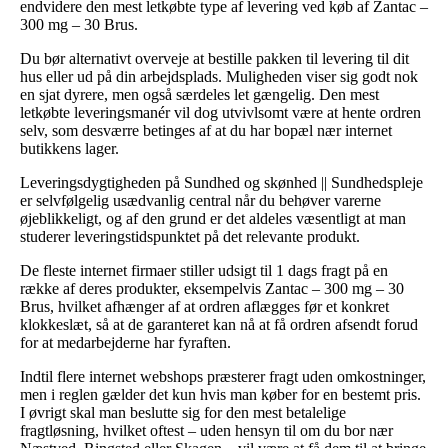
endvidere den mest letkøbte type af levering ved køb af Zantac –
300 mg – 30 Brus.
Du bør alternativt overveje at bestille pakken til levering til dit
hus eller ud på din arbejdsplads. Muligheden viser sig godt nok
en sjat dyrere, men også særdeles let gængelig. Den mest
letkøbte leveringsmanér vil dog utvivlsomt være at hente ordren
selv, som desværre betinges af at du har bopæl nær internet
butikkens lager.
Leveringsdygtigheden på Sundhed og skønhed || Sundhedspleje
er selvfølgelig usædvanlig central når du behøver varerne
øjeblikkeligt, og af den grund er det aldeles væsentligt at man
studerer leveringstidspunktet på det relevante produkt.
De fleste internet firmaer stiller udsigt til 1 dags fragt på en
række af deres produkter, eksempelvis Zantac – 300 mg – 30
Brus, hvilket afhænger af at ordren aflægges før et konkret
klokkeslæt, så at de garanteret kan nå at få ordren afsendt forud
for at medarbejderne har fyraften.
Indtil flere internet webshops præsterer fragt uden omkostninger,
men i reglen gælder det kun hvis man køber for en bestemt pris.
I øvrigt skal man beslutte sig for den mest betalelige
fragtløsning, hvilket oftest – uden hensyn til om du bor nær