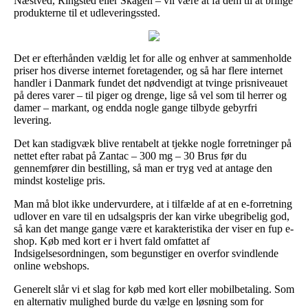
Næstved, Ringsted eller Skagen – vil være at få dem til at bringe
produkterne til et udleveringssted.
Det er efterhånden vældig let for alle og enhver at sammenholde
priser hos diverse internet foretagender, og så har flere internet
handler i Danmark fundet det nødvendigt at tvinge prisniveauet
på deres varer – til piger og drenge, lige så vel som til herrer og
damer – markant, og endda nogle gange tilbyde gebyrfri
levering.
Det kan stadigvæk blive rentabelt at tjekke nogle forretninger på
nettet efter rabat på Zantac – 300 mg – 30 Brus før du
gennemfører din bestilling, så man er tryg ved at antage den
mindst kostelige pris.
Man må blot ikke undervurdere, at i tilfælde af at en e-forretning
udlover en vare til en udsalgspris der kan virke ubegribelig god,
så kan det mange gange være et karakteristika der viser en fup e-
shop. Køb med kort er i hvert fald omfattet af
Indsigelsesordningen, som begunstiger en overfor svindlende
online webshops.
Generelt slår vi et slag for køb med kort eller mobilbetaling. Som
en alternativ mulighed burde du vælge en løsning som for