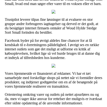
Small, hvad end man søger efter varer til en voksen eller et barn.
Trustpilot leverer tilpas fine løsninger til at evaluere en stor
gruppe andre forbrugeres iagttagelser og derved er det godt, at
du besigtiger internet firmaets omtaler af Woud Hylde Stedge
Sort Small forinden du bestiller.
Facebook byder på for øvrigt aldeles fine chancer for at få
kendskab til e-forretningens pålidelighed. I øvrigt ses en række
internet outlets som gør det muligt at udforme en kritik af
købsoplevelsen, hvilket lige så vel burde bruges til at danne dig
et indtryk af tilfredsheden hos kunderne.
Vores hjemmeside er finansieret af reklamer. Vi har et tæt
samarbejde med forskellige shops på nettet når vi formidler deres
produkter, og indtjener godtgørelse om en af de besøgende på
vores hjemmeside realiserer en transaktion.
Orientering omkring varer og outlets på nettet ajourføres nu og
da, men vi tager ikke ansvar for rettelser der muligvis er iværksat
efter sidste opdatering af de anvendte informationer.