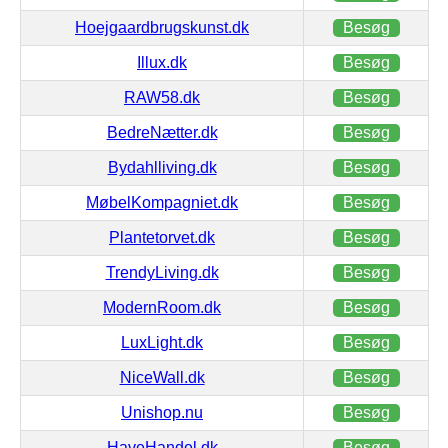
Hoejgaardbrugskunst.dk
Besøg
Illux.dk
Besøg
RAW58.dk
Besøg
BedreNætter.dk
Besøg
Bydahlliving.dk
Besøg
MøbelKompagniet.dk
Besøg
Plantetorvet.dk
Besøg
TrendyLiving.dk
Besøg
ModernRoom.dk
Besøg
LuxLight.dk
Besøg
NiceWall.dk
Besøg
Unishop.nu
Besøg
HaveHandel.dk
Besøg