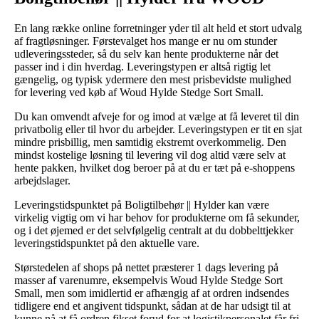
En lang række online forretninger yder til alt held et stort udvalg
af fragtløsninger. Førstevalget hos mange er nu om stunder
udleveringssteder, så du selv kan hente produkterne når det
passer ind i din hverdag. Leveringstypen er altså rigtig let
gængelig, og typisk ydermere den mest prisbevidste mulighed
for levering ved køb af Woud Hylde Stedge Sort Small.
Du kan omvendt afveje for og imod at vælge at få leveret til din
privatbolig eller til hvor du arbejder. Leveringstypen er tit en sjat
mindre prisbillig, men samtidig ekstremt overkommelig. Den
mindst kostelige løsning til levering vil dog altid være selv at
hente pakken, hvilket dog beroer på at du er tæt på e-shoppens
arbejdslager.
Leveringstidspunktet på Boligtilbehør || Hylder kan være
virkelig vigtig om vi har behov for produkterne om få sekunder,
og i det øjemed er det selvfølgelig centralt at du dobbelttjekker
leveringstidspunktet på den aktuelle vare.
Størstedelen af shops på nettet præsterer 1 dags levering på
masser af varenumre, eksempelvis Woud Hylde Stedge Sort
Small, men som imidlertid er afhængig af at ordren indsendes
tidligere end et angivent tidspunkt, sådan at de har udsigt til at
kunne nå at få ordren fikset forud for at logistikpersonalet får fri.