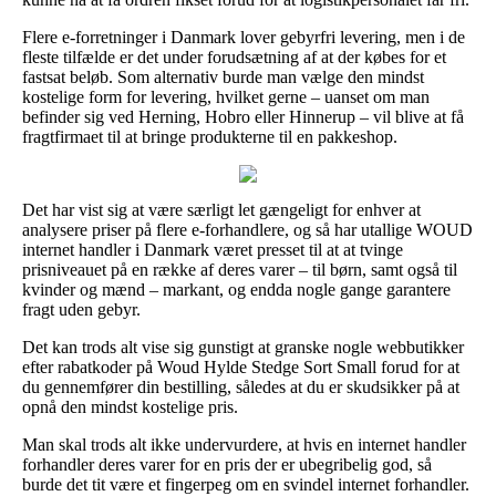
Flere e-forretninger i Danmark lover gebyrfri levering, men i de
fleste tilfælde er det under forudsætning af at der købes for et
fastsat beløb. Som alternativ burde man vælge den mindst
kostelige form for levering, hvilket gerne – uanset om man
befinder sig ved Herning, Hobro eller Hinnerup – vil blive at få
fragtfirmaet til at bringe produkterne til en pakkeshop.
Det har vist sig at være særligt let gængeligt for enhver at
analysere priser på flere e-forhandlere, og så har utallige WOUD
internet handler i Danmark været presset til at at tvinge
prisniveauet på en række af deres varer – til børn, samt også til
kvinder og mænd – markant, og endda nogle gange garantere
fragt uden gebyr.
Det kan trods alt vise sig gunstigt at granske nogle webbutikker
efter rabatkoder på Woud Hylde Stedge Sort Small forud for at
du gennemfører din bestilling, således at du er skudsikker på at
opnå den mindst kostelige pris.
Man skal trods alt ikke undervurdere, at hvis en internet handler
forhandler deres varer for en pris der er ubegribelig god, så
burde det tit være et fingerpeg om en svindel internet forhandler.