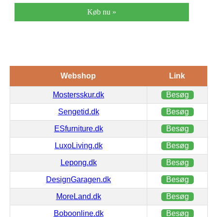
Køb nu »
Webshop
Link
Mostersskur.dk
Besøg
Sengetid.dk
Besøg
ESfurniture.dk
Besøg
LuxoLiving.dk
Besøg
Lepong.dk
Besøg
DesignGaragen.dk
Besøg
MoreLand.dk
Besøg
Boboonline.dk
Besøg