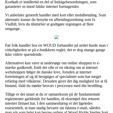
Kortkøb er imidlertid en del af Indsigelsesordningen, som
garanterer os imod falske internet foretagender.
Vi anbefaler generelt handler med kort eller mobilbetaling. Som
alternativ kunne du benytte en afbetalingsordning som fx
ViaBill, hvis du tilstræber at godtgøre regningen af flere
omgange.
Før folk handler hos en WOUD forhandler på nettet burde man i
virkeligheden se på e-butikkens regler, det er dog mange gange
ikke videre spændende.
Alternativet kan være at undersøge om online shoppen er e-
mærke godkendt, fordi det ofte er en sikring om at internet
webshoppen følger de danske love, foruden at internet
forretningen af og til besigtiges af specialister som har meget
erfaring med vilkårene. Desuden giver det dig mulighed for at få
bistand, ifald du møder besvær i processen med din bestilling.
Tillige er det smart at du er opmærksom på de fundamentale
reglementer gældende for handlen, til eksempel den returret
internet firmaet har. I den sammenhæng er det ligeledes
essesentielt, at man stadig bevarer sin faktura e-mail, således
man når som helst kan bevise ordren af Woud Hylde Stedge Sort