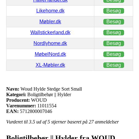
Likehome.dk
Besøg
Møbler.dk
Besøg
Wallstickerland.dk
Besøg
Nordlyhome.dk
Besøg
MøbelNord.dk
Besøg
XL-Møbler.dk
Besøg
Navn:
Woud Hylde Stedge Sort Small
Kategori:
Boligtilbehør || Hylder
Producent:
WOUD
Varenummer:
11011554
EAN:
5712800007046
Vurderet til
3.5
ud af 5 stjerner baseret på
27
anmeldelser
Boligtilbehør || Hylder fra WOUD