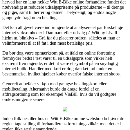
herved har en lang række Witt E-Bike online forhandlere fundet det
nødvendigt at reducere udsalgspriserne på produkterne – til drenge
og piger, samt til herrer og damer – betydeligt, og endda nogle
gange yde fragt uden betaling.
Det kan alligevel være indbringende at analysere et par forskellige
internet virksomheder i Danmark efter udsalg på Witt by Livall
hjelm m. blinklys – Grå før du placerer ordren, således at man er
velinformeret til at få fat i den mest betalelige pris.
Du bør dog være opmærksom på, at ifald en online forretning
frembyder bedst i test varer til en udsalgspris som virker helt
ekstremt fremragende, er det tit være et symbol på en snydagtig
internet butik. Handler med kort er dog dækket ind under en
bestemmelse, hvilket hjælper køber overfor falske internet shops.
Generelt anbefaler vi køb med gængse betalingskort eller
mobilbetaling. Alternativt burde du drage fordel af en
afdragsordning som for eksempel ViaBill, hvis du vil godtgøre
omkostningerne senere.
Inden folk bestiller hos en Witt E-Bike online webshop behøver de i
reglen tage stilling til forhandlerens forretningsvilkår, men det er i
reglen ikke særlig spændende.