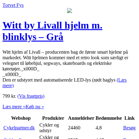
Torvet Fys
Witt by Livall hjelm m.
blinklys – Grå
Witt hjelm af Livall – producenten bag de første smart hjelme på
markedet. Witt hjelmen kommer med et retro look som særligt er
velegnet til løbehjul, segways, skateboards og elektriske
køretøjer._x000D_
_x000D_
Den er udstyret med automatiserede LED-lys (rødt baglys
(Læs
mere)
799
kr.
(Vis fragtpris)
Læs mere »
Køb nu »
Webshop
Produkter
Anmeldelser
Bedømmelse
Link
Cykler og
Cykelpartner.dk
24460
4,8
Besøg
udstyr
Cykler og