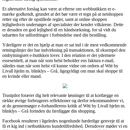
Et alternativt forslag kan være at efterse om webbutikken er e-
mærke godkendt, grundet at det bør være et tegn på at netshoppen
retter sig efter de opstillede regler, samt at online shoppen
lejlighedsvis undersøges af specialister der kender vilkårene. Dette
er desuden en god lejlighed til en håndsrækning, for så vidt du
udsættes for udfordringer i forbindelse med din bestilling.
Yderligere er det en hjælp at man er sat ind i de mest vedkommende
retningslinjer der har indvirkning på transaktionen, til eksempel den
ombytningsret e-butikken lover. I den relation er det ydermere
essesentielt, at man når som helst beholder ens faktura e-mail,
således man når som helst vil kunne vidne om ordren af Witt by
Livall hjelm m. blinklys – Grå, ligegyldigt om man skal shoppe til
en kvinde eller mand.
Trustpilot forærer dig helt relevante løsninger til at kortlægge en
række øvrige forbrugeres reflektioner og derfor rekommanderer vi,
at du gennemsøger e-forhandlerens kritik af Witt by Livall hjelm m.
blinklys – Grå forinden du færdiggør din shopping.
Facebook resulterer i ligeledes nogenlunde hæderlige genveje til at
få et kig ind i netbutikkens kundetilfredshed. Derudover møder vi en