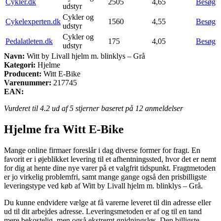
Cykler.dk
2505
4,65
Besøg
udstyr
Cykler og
Cykelexperten.dk
1560
4,55
Besøg
udstyr
Cykler og
Pedalatleten.dk
175
4,05
Besøg
udstyr
Navn:
Witt by Livall hjelm m. blinklys – Grå
Kategori:
Hjelme
Producent:
Witt E-Bike
Varenummer:
217745
EAN:
Vurderet til
4.2
ud af 5 stjerner baseret på
12
anmeldelser
Hjelme fra Witt E-Bike
Mange online firmaer foreslår i dag diverse former for fragt. En
favorit er i øjeblikket levering til et afhentningssted, hvor det er nemt
for dig at hente dine nye varer på et valgfrit tidspunkt. Fragtmetoden
er jo virkelig problemfri, samt mange gange også den prisbilligste
leveringstype ved køb af Witt by Livall hjelm m. blinklys – Grå.
Du kunne endvidere vælge at få varerne leveret til din adresse eller
ud til dit arbejdes adresse. Leveringsmetoden er af og til en tand
mere bekostelig, men også ekstremt gnidningsløs. Den billigste