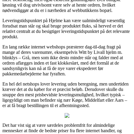
løsning vil dog utvivlsomt være selv at hente ordren, hvilket
nødvendiggør at du er i nærheden af webbutikkens bopæl.
Leveringstidspunktet på Hjelme kan være ualmindeligt væsentlig
forudsat man står og skal bruge produktet fluks, så herved er det
relativt centralt at du besigtiger leveringstidspunktet på det relevante
produkt.
En lang række internet webshops præsterer dag-til-dag fragt på
mange af deres varenumre, eksempelvis Witt by Livall hjelm m.
blinklys – Grå, men som ikke desto mindre står og falder med at
ordren aflægges inden et fast klokkeslæt, med det formål at de
sandsynligvis kan nå at få de nye varer ekspederet før
pakkemedarbejderne har fyraften.
En hel del netshops lover levering uden beregning, men undertiden
kræver det at du køber for et præcist beløb. Derudover skulle du
snuppe den mest prisbevidste leveringsmulighed, hvilket typisk –
ligegyldigt om man befinder sig nær Køge, Middelfart eller Aars –
er at få bragt bestillingen til et afhentningssted.
Det har vist sig at være særdeles problemfrit for almindelige
mennesker at finde de bedste priser fra flere internet handler, og