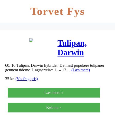
Torvet Fys
Tulipan,
Darwin
hybrider Red
60, 10 Tulipan, Darwin hybrider. De mest populære tulipaner
Impression
gennem tiderne. Løgstørrelse: 11 – 12…
(Læs mere)
(nr. E58) –
35
kr.
(Vis fragtpris)
Tulips…
Læs mere »
Køb nu »