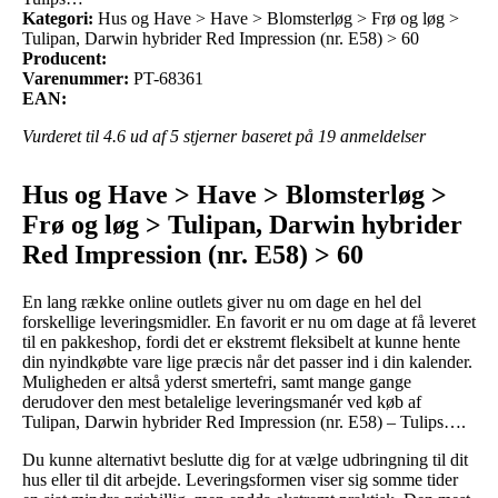
Kategori:
Hus og Have > Have > Blomsterløg > Frø og løg >
Tulipan, Darwin hybrider Red Impression (nr. E58) > 60
Producent:
Varenummer:
PT-68361
EAN:
Vurderet til
4.6
ud af 5 stjerner baseret på
19
anmeldelser
Hus og Have > Have > Blomsterløg >
Frø og løg > Tulipan, Darwin hybrider
Red Impression (nr. E58) > 60
En lang række online outlets giver nu om dage en hel del
forskellige leveringsmidler. En favorit er nu om dage at få leveret
til en pakkeshop, fordi det er ekstremt fleksibelt at kunne hente
din nyindkøbte vare lige præcis når det passer ind i din kalender.
Muligheden er altså yderst smertefri, samt mange gange
derudover den mest betalelige leveringsmanér ved køb af
Tulipan, Darwin hybrider Red Impression (nr. E58) – Tulips….
Du kunne alternativt beslutte dig for at vælge udbringning til dit
hus eller til dit arbejde. Leveringsformen viser sig somme tider