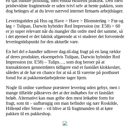
en sjat mindre prisbillig, men endda ekstremt praktisk. Den mest
prisbevidste fragtmetode er uden tvivl selv at hente pakken, som
dog betinges af at du lever nærved internet firmaets arbejdslager.
Leveringstiden på Hus og Have > Have > Blomsterløg > Frø og
løg > Tulipan, Darwin hybrider Red Impression (nr. E58) > 60
er jo super relevant når du mangler din ordre med det samme, så
i det øjemed er det faktisk afgørende at vi studerer det forventede
leveringstidspunkt for den aktuelle vare.
En hel del e-handler udlover dag-til-dag fragt på en lang række
af deres produkter, eksempelvis Tulipan, Darwin hybrider Red
Impression (nr. E58) – Tulips…, som dog beroer på at
transaktionen gennemføres tidligere end et fastslået klokkeslæt,
således at de har en chance for at nå at få varerne på posthuset
forud for at pakkemedarbejderne tager hjem.
Nogle få online varehuse præsterer levering uden gebyr, men i
mange tilfælde påkræves det at der indkøbes for et fastslået
beløb. Alternativt kan man gribe den mest letkøbte form for
fragt, som tit – uafhængig om man befinder sig nær Roskilde,
Hillerød eller Struer – vil blive at få fragtmanden til at køre
pakken til en pakkeshop.