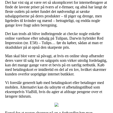
Det har vist sig at være ret så ukompliceret for internetbrugere at
finde de laveste priser på tværs af e-firmaer, og altså har langt de
fleste outlets på nettet fundet det nødvendigt at sænke
udsalgspriserne på deres produkter – til piger og drenge, men
ligeledes til kvinder og mænd – betragteligt, og endda nogle
gange love fragt uden beregning.
Det kan trods alt blive indbringende at checke nogle enkelte
online varehuse efter udsalg på Tulipan, Darwin hybrider Red
Impression (nr. E58) – Tulips… før du køber, sådan at man er
skudsikker på at opnå den skarpeste pris.
Man skal blot være så påvagt, at hvis en online shop afhænder
deres varer til salg for en salgspris som virker utrolig fordelagtig,
kan det mange gange være et bevis på en uærlig netbutik. Køb
med betalingskort er imidlertid en del af en lov, hvilket skærmer
kunden overfor uoprigtige internet butikker.
Vi foreslår generelt køb med betalingskort eller betalinger med
mobilen. Alternativt kan du udnytte et afbetalingstilbud som
eksempelvis ViaBill, hvis du agter at afdrage pengene over et
længere tidsrum.
Forud for at nogen shopper på en e-forhandler bør man