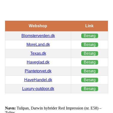
Webshop
Link
Blomsterverden.dk
Besøg
MoreLand.dk
Besøg
Texas.dk
Besøg
Haveglad.dk
Besøg
Plantetorvet.dk
Besøg
HaveHandel.dk
Besøg
Luxury-outdoor.dk
Besøg
Navn:
Tulipan, Darwin hybrider Red Impression (nr. E58) –
Tulips…