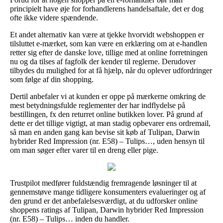
principielt have øje for forhandlerens handelsaftale, det er dog
ofte ikke videre spændende.
Et andet alternativ kan være at tjekke hvorvidt webshoppen er
tilsluttet e-mærket, som kan være en erklæring om at e-handlen
retter sig efter de danske love, tillige med at online forretningen
nu og da tilses af fagfolk der kender til reglerne. Derudover
tilbydes du mulighed for at få hjælp, når du oplever udfordringer
som følge af din shopping.
Dertil anbefaler vi at kunden er oppe på mærkerne omkring de
mest betydningsfulde reglementer der har indflydelse på
bestillingen, fx den returret online butikken lover. På grund af
dette er det tillige vigtigt, at man stadig opbevarer ens ordremail,
så man en anden gang kan bevise sit køb af Tulipan, Darwin
hybrider Red Impression (nr. E58) – Tulips…, uden hensyn til
om man søger efter varer til en dreng eller pige.
Trustpilot medfører fuldstændig fremragende løsninger til at
gennemstøve mange tidligere konsumenters evalueringer og af
den grund er det anbefalelsesværdigt, at du udforsker online
shoppens ratings af Tulipan, Darwin hybrider Red Impression
(nr. E58) – Tulips… inden du handler.