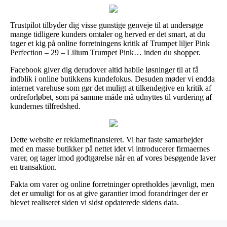
Trustpilot tilbyder dig visse gunstige genveje til at undersøge
mange tidligere kunders omtaler og herved er det smart, at du
tager et kig på online forretningens kritik af Trumpet liljer Pink
Perfection – 29 – Lilium Trumpet Pink… inden du shopper.
Facebook giver dig derudover altid habile løsninger til at få
indblik i online butikkens kundefokus. Desuden møder vi endda
internet varehuse som gør det muligt at tilkendegive en kritik af
ordreforløbet, som på samme måde må udnyttes til vurdering af
kundernes tilfredshed.
Dette website er reklamefinansieret. Vi har faste samarbejder
med en masse butikker på nettet idet vi introducerer firmaernes
varer, og tager imod godtgørelse når en af vores besøgende laver
en transaktion.
Fakta om varer og online forretninger opretholdes jævnligt, men
det er umuligt for os at give garantier imod forandringer der er
blevet realiseret siden vi sidst opdaterede sidens data.