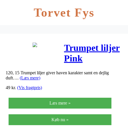
Torvet Fys
Trumpet liljer
Pink
Perfection –
120, 15 Trumpet liljer giver haven karakter samt en dejlig
29 – Lilium
duft….
(Læs mere)
Trumpet
49
kr.
(Vis fragtpris)
Pink…
Læs mere »
Køb nu »