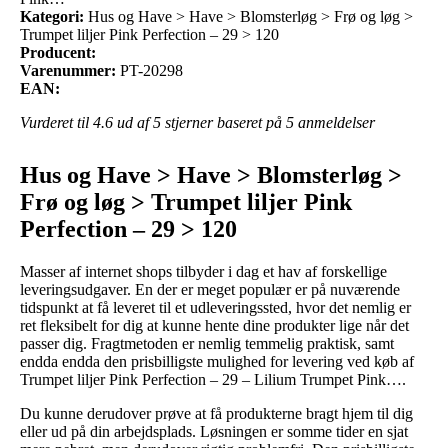
Kategori:
Hus og Have > Have > Blomsterløg > Frø og løg >
Trumpet liljer Pink Perfection – 29 > 120
Producent:
Varenummer:
PT-20298
EAN:
Vurderet til
4.6
ud af 5 stjerner baseret på
5
anmeldelser
Hus og Have > Have > Blomsterløg >
Frø og løg > Trumpet liljer Pink
Perfection – 29 > 120
Masser af internet shops tilbyder i dag et hav af forskellige
leveringsudgaver. En der er meget populær er på nuværende
tidspunkt at få leveret til et udleveringssted, hvor det nemlig er
ret fleksibelt for dig at kunne hente dine produkter lige når det
passer dig. Fragtmetoden er nemlig temmelig praktisk, samt
endda endda den prisbilligste mulighed for levering ved køb af
Trumpet liljer Pink Perfection – 29 – Lilium Trumpet Pink….
Du kunne derudover prøve at få produkterne bragt hjem til dig
eller ud på din arbejdsplads. Løsningen er somme tider en sjat