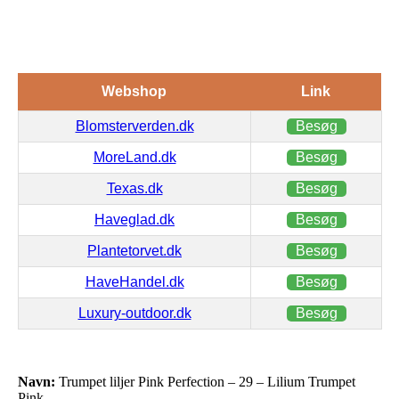
Webshop
Link
Blomsterverden.dk
Besøg
MoreLand.dk
Besøg
Texas.dk
Besøg
Haveglad.dk
Besøg
Plantetorvet.dk
Besøg
HaveHandel.dk
Besøg
Luxury-outdoor.dk
Besøg
Navn:
Trumpet liljer Pink Perfection – 29 – Lilium Trumpet
Pink…