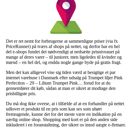
Det er ret nemt for forbrugerne at sammenligne priser (via fx
PriceRunner) på tværs af shops på nettet, og derfor har en hel
del e-shops fundet det nødvendigt at nedsætte prisniveauet på
mange af deres varer – til juniorer, men ligeledes til kvinder og
mænd – en hel del, og endda nogle gange byde på gratis fragt.
Men det kan alligevel vise sig tiden værd at besigtige et par
internet varehuse i Danmark efter udsalg på Trumpet liljer Pink
Perfection – 29 – Lilium Trumpet Pink… forud for at du
gennemfører dit køb, sådan at man er sikret at modtage den
prisbilligste pris.
Du må dog ikke overse, at i tilfælde af at en forhandler på nettet
udlover et produkt til en pris som kan ses som uhørt
fremragende, kunne det for det meste være en indikation på en
uærlig online shop. Shopping med kort er på den anden side
inkluderet i en foranstaltning, der sikrer os imod uægte e-firmaer.