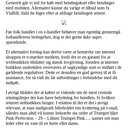
Generelt går vi ind for køb med betalingskort eller betalinger
med mobilen. Alternativt kunne du vælge et tilbud som fx
ViaBill, ifald du higer efter at afdrage betalingen senere.
Før folk handler i en e-handler behøver man egentlig gennemgå
forhandlerens betingelser, dog er det gerne ikke super
spændende.
Et alternativt forslag kan derfor være at bemærke om internet
shoppen er e-mærket medlem, fordi det er en garanti for at
webbutikken tilslutter sig dansk lovgivning, foruden at internet
butikken undertiden overværes af sagkyndige som er indført i de
gældende regulativer. Dette er desuden en god genvej til at få
assistance, for så vidt du får udfordringer i forbindelse med dit
indkøb.
I øvrigt tilrådes det at køber er vidende om de mest centrale
retningslinjer der kan have betydning for handlen, fx hvilken
returret netbutikken bruger. I relation til det er det i øvrigt
relevant, at man stadigvæk bibeholder ens kvittering på e-mail,
således man altid vil kunne bekræfte sin ordre af Trumpet liljer
Pink Perfection – 29 – Lilium Trumpet Pink…, uanset om man
leder efter en vare til en herre eller dame.