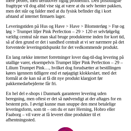
mere pebret, men derudover rigtig problemfri. Den prisbilligste
fragttype vil dog altid vise sig at være at du selv henter pakken,
men det står og falder med at du fysisk befinder dig i kort
afstand af internet firmaets lager.
Leveringstiden på Hus og Have > Have > Blomsterløg > Frø og
løg > Trumpet liljer Pink Perfection – 29 > 120 er selvfølgelig
vældig central når man skal bruge produkterne inden for kort tid,
så af den grund er det i sandhed centralt at vi ser nærmere på det
forventede leveringstidspunkt for det vedkommende produkt.
En lang række internet forretninger lover dag-til-dag levering på
utallige varer, eksempelvis Trumpet liljer Pink Perfection – 29 –
Lilium Trumpet Pink…, hvilket dog forudsætter at bestillingen
køres igennem tidligere end et nøjagtigt klokkeslæt, med det
formål at de kan nå at få dit nye produkt klargjort før
pakkemedarbejderne får fri.
En hel del e-shops i Danmark garanterer levering uden
beregning, men oftest er det så nødvendigt at der aftages for en
bestemt pris. I øvrigt kunne man snuppe den mest betalelige
leveringsform, som tit – om du er nær Herning, Hobro eller
Faaborg – vil være at få leveret dine produkter til et
afhentningssted.