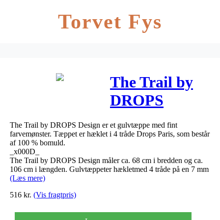
Torvet Fys
The Trail by
DROPS
Design –
The Trail by DROPS Design er et gulvtæppe med fint
Gulvtæppe
farvemønster. Tæppet er hæklet i 4 tråde Drops Paris, som består
af 100 % bomuld.
Hækleopskrift
_x000D_
The Trail by DROPS Design måler ca. 68 cm i bredden og ca.
68×106 cm
106 cm i længden. Gulvtæppeter hækletmed 4 tråde på en 7 mm
(Læs mere)
516
kr.
(Vis fragtpris)