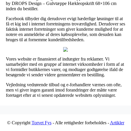
by DROPS Design – Gulvtæppe Hækleopskrift 68×106 cm
inden du bestiller.
Facebook tilbyder dig derudover evigt hæderlige løsninger til at
få et kig ind i internet forretningens troværdighed. Derudover ses
faktisk internet forretninger som giver kunderne mulighed for at
notere en anmeldelse af deres købsoplevelse, som desuden kan
bruges til at fornemme kundetilfredsheden.
Vores website er finansieret af indtægter fra reklamer. Vi
samarbejder med en gruppe af internet virksomheder i form af at
vi formidler butikkernes varer, og modtager godtgørelse ifald de
besøgende vi sender videre gennemfører en bestilling.
Vejledning vedrørende tilbud og e-forhandlere værnes om ofte,
men vi giver ingen garanti imod forandringer der måtte være
foretaget efter at vi senest opdaterede websitets oplysninger.
© Copyright
Torvet Fys
- Alle rettigheder forbeholdes -
Artikler