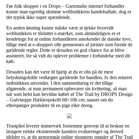
Før folk shopper i en Drops – Garnstudio internet forhandler
kunne man egentlig skimme webbutikkens handelsaftale, dog er
det typisk ikke super spændende.
En anden løsning kunne måske være at tjekke hvorvidt
webbutikken er tilsluttet e-mærket, som almindeligvis er et
kendetegn for at online forhandleren anerkender de danske love,
tillige med at e-shoppen ofte gennemses af jurister som forstår de
gældende regler. Dette er desuden en god chance for at blive
assisteret, for så vidt du oplever problemer i forbindelse med dit
køb.
Desuden kan det være til hjælp at du er obs på de mest
betydningsfulde vedtægter gældende for handlen, fx den returret
netbutikken anvender. I den sammenhæng er det tillige
afgørende, at man permanent opbevarer sin kvittering, så man
når som helst kan bevidne købet af The Trail by DROPS Design
– Gulvtæppe Hækleopskrift 68×106 cm, uanset om du
efterspørger produkter til en pige eller dreng.
Trustpilot leverer immervæk fornemme genveje til at beskue en
længere række eksisterende kunders evalueringer og derved
tilråder vi, at du gennemgår online shoppens omtaler af The Trail