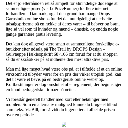
Det er jo efterhånden ret så simpelt for almindelige dødelige at
sammenligne priser (via fx PriceRunner) fra flere internet
forhandlere i Danmark, og af den grund har mange Drops –
Garnstudio online shops fundet det uundgåeligt at nedsætte
udsalgspriserne på en række af deres varer – til babyer og børn,
lige så vel som til kvinder og mænd – drastisk, og endda nogle
gange garantere gratis levering.
Det kan dog alligevel være smart at sammenligne forskellige e-
butikker efter udsalg på The Trail by DROPS Design –
Gulvtæppe Hækleopskrift 68×106 cm forud for at du shopper,
så du er skråsikker på at indhente den mest attraktive pris.
Man må lige meget hvad være obs på, at i tilfælde af at en online
virksomhed tilbyder varer for en pris der virker utopisk god, kan
det tit være et bevis på en bedragerisk online webshop.
Kortbestillinger er dog omsluttet af et reglement, der begunstiger
en imod bedrageriske firmaer på nettet.
Vi foreslår generelt handler med kort eller betalinger med
mobilen. Som en alternativ mulighed kunne du bruge et tilbud
som f.eks. ViaBill, for så vidt du higer efter at afbetale prisen
over en periode.