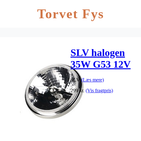
Torvet Fys
SLV halogen
35W G53 12V
SLV
(Læs mere)
299
kr.
(Vis fragtpris)