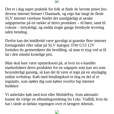
Det er i dag super praktisk for folk at finde de laveste priser hos
diverse internet firmaer i Danmark, og ergo har langt de fleste
SLV internet varehuse fundet det uundgåeligt at sænke
salgspriserne på en række af deres produkter – til børn, samt til
voksne – betydeligt, og endda nogle gange frembyde levering
uden betaling.
Derfor kan det imidlertid være gavnligt at granske flere internet
foretagender efter rabat på SLV halogen 35W G53 12V
forinden du gennemfører din bestilling, så man er tryg ved at få
fat i den mindst kostelige pris.
Man skal bare være opmærksom på, at hvis en e-handler
markedsfører deres produkter for en salgspris som kan ses som
besynderligt gunstig, så kan det tit være et tegn på en snydagtig
online webshop. Køb med betalingskort er dog en del af et
regulativ, som støtter dig som køber overfor fup internet
butikker.
Vi anbefaler køb med kort eller MobilePay. Som alternativ
kunne du vælge en afbetalingsordning fra f.eks. ViaBill, hvis du
har i sinde at dække regningen over et længere tidsrum.