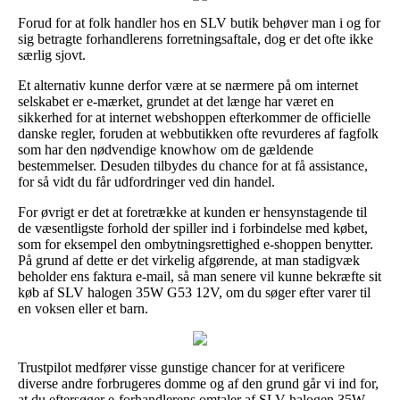
Forud for at folk handler hos en SLV butik behøver man i og for
sig betragte forhandlerens forretningsaftale, dog er det ofte ikke
særlig sjovt.
Et alternativ kunne derfor være at se nærmere på om internet
selskabet er e-mærket, grundet at det længe har været en
sikkerhed for at internet webshoppen efterkommer de officielle
danske regler, foruden at webbutikken ofte revurderes af fagfolk
som har den nødvendige knowhow om de gældende
bestemmelser. Desuden tilbydes du chance for at få assistance,
for så vidt du får udfordringer ved din handel.
For øvrigt er det at foretrække at kunden er hensynstagende til
de væsentligste forhold der spiller ind i forbindelse med købet,
som for eksempel den ombytningsrettighed e-shoppen benytter.
På grund af dette er det virkelig afgørende, at man stadigvæk
beholder ens faktura e-mail, så man senere vil kunne bekræfte sit
køb af SLV halogen 35W G53 12V, om du søger efter varer til
en voksen eller et barn.
Trustpilot medfører visse gunstige chancer for at verificere
diverse andre forbrugeres domme og af den grund går vi ind for,
at du eftersøger e-forhandlerens omtaler af SLV halogen 35W