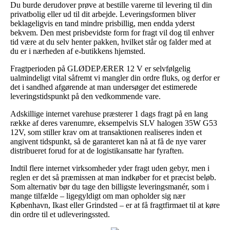
Du burde derudover prøve at bestille varerne til levering til din
privatbolig eller ud til dit arbejde. Leveringsformen bliver
beklageligvis en tand mindre prisbillig, men endda yderst
bekvem. Den mest prisbevidste form for fragt vil dog til enhver
tid være at du selv henter pakken, hvilket står og falder med at
du er i nærheden af e-butikkens hjemsted.
Fragtperioden på GLØDEPÆRER 12 V er selvfølgelig
ualmindeligt vital såfremt vi mangler din ordre fluks, og derfor er
det i sandhed afgørende at man undersøger det estimerede
leveringstidspunkt på den vedkommende vare.
Adskillige internet varehuse præsterer 1 dags fragt på en lang
række af deres varenumre, eksempelvis SLV halogen 35W G53
12V, som stiller krav om at transaktionen realiseres inden et
angivent tidspunkt, så de garanteret kan nå at få de nye varer
distribueret forud for at de logistikansatte har fyraften.
Indtil flere internet virksomheder yder fragt uden gebyr, men i
reglen er det så præmissen at man indkøber for et præcist beløb.
Som alternativ bør du tage den billigste leveringsmanér, som i
mange tilfælde – ligegyldigt om man opholder sig nær
København, Ikast eller Grindsted – er at få fragtfirmaet til at køre
din ordre til et udleveringssted.