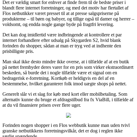
Det er vældig smart for enhver at finde frem til de bedste priser i
blandt flere internet forretninger, og med det motiv har flertallet af
Flos netbutikker været presset til at at presse salgspriserne på
produkterne – til børn og babyer, og tillige også til damer og herrer –
voldsomt, og endda nogle gange byde på fragtfri levering.
Det kan dog imidlertid være indbringende at kontrollere et par
internet forhandlere efter udsalg på Skygarden S2, hvid blank
forinden du shopper, sådan at man er tryg ved at indhente den
prisbilligste pris.
Man skal ikke desto mindre ikke overse, at i tilfælde af at en butik
på nettet frembyder deres varer for en pris som virker ekstraordinært
beskeden, så burde det i nogle tilfælde være et signal om en
bedragerisk e-forretning. Kortkøb er heldigvis en del af en
bestemmelse, hvilket garanterer folk imod uægte shops på nettet.
Generelt slår vi et slag for køb med kort eller mobilbetaling. Som
alternativ kunne du bruge et afdragstilbud fra fx ViaBill, i tilfælde af
at du vil finansiere prisen over flere uger.
Forinden nogen shopper i en Flos webbutik kunne man uden tvivl
granske netbutikkens forretningsvilkår, det er dog i reglen ikke
særlig spændende.