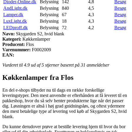
Dioder-Online.dk
Belysning
142
4,8
Besøg
AndLight.dk
Belysning
840
4,5
Besøg
Lamper.dk
Belysning
67
4,3
Besøg
LuxLight.dk
Belysning
18
4,3
Besøg
LEDproff.dk
Belysning
72
4,2
Besøg
Navn:
Skygarden S2, hvid blank
Kategori:
Køkkenlamper
Producent:
Flos
Varenummer:
F0002009
EAN:
Vurderet til
4.9
ud af 5 stjerner baseret på
31
anmeldelser
Køkkenlamper fra Flos
En del e-shops tilbyder nu til dags en række forskellige
leveringstyper. Den mest anvendte er efterhånden at få leveret til en
pakkeshop, hvor du så selv henter produkterne lige når det passer
dig. Løsningen er altså i høj grad gnidningsløs, og oftest ydermere
den mest betalelige type af levering ved køb af Skygarden S2, hvid
blank.
Du kunne derudover prøve at bestille levering hjem til hvor du bor
eller ud til din arbejdsplads. Fragttypen er beklageligvis en tak