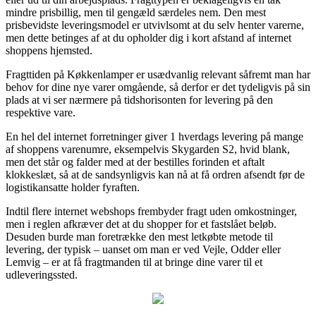
mindre prisbillig, men til gengæld særdeles nem. Den mest
prisbevidste leveringsmodel er utvivlsomt at du selv henter varerne,
men dette betinges af at du opholder dig i kort afstand af internet
shoppens hjemsted.
Fragttiden på Køkkenlamper er usædvanlig relevant såfremt man har
behov for dine nye varer omgående, så derfor er det tydeligvis på sin
plads at vi ser nærmere på tidshorisonten for levering på den
respektive vare.
En hel del internet forretninger giver 1 hverdags levering på mange
af shoppens varenumre, eksempelvis Skygarden S2, hvid blank,
men det står og falder med at der bestilles forinden et aftalt
klokkeslæt, så at de sandsynligvis kan nå at få ordren afsendt før de
logistikansatte holder fyraften.
Indtil flere internet webshops frembyder fragt uden omkostninger,
men i reglen afkræver det at du shopper for et fastslået beløb.
Desuden burde man foretrække den mest letkøbte metode til
levering, der typisk – uanset om man er ved Vejle, Odder eller
Lemvig – er at få fragtmanden til at bringe dine varer til et
udleveringssted.