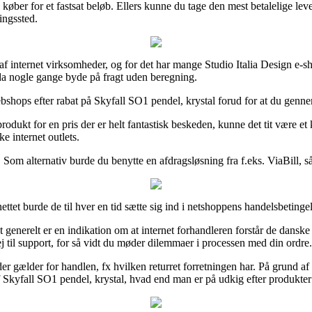
 køber for et fastsat beløb. Ellers kunne du tage den mest betalelige le
ringssted.
 af internet virksomheder, og for det har mange Studio Italia Design e-s
dda nogle gange byde på fragt uden beregning.
ebshops efter rabat på Skyfall SO1 pendel, krystal forud for at du gennem
dukt for en pris der er helt fantastisk beskeden, kunne det tit være et
ke internet outlets.
. Som alternativ burde du benytte en afdragsløsning fra f.eks. ViaBill, 
ttet burde de til hver en tid sætte sig ind i netshoppens handelsbetingel
et generelt er en indikation om at internet forhandleren forstår de danske
 til support, for så vidt du møder dilemmaer i processen med din ordre.
er gælder for handlen, fx hvilken returret forretningen har. På grund af 
af Skyfall SO1 pendel, krystal, hvad end man er på udkig efter produkter 