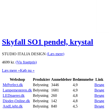
Skyfall SO1 pendel, krystal
STUDIO ITALIA DESIGN
(Læs mere)
4699
kr.
(Vis fragtpris)
Læs mere »
Køb nu »
Webshop
Produkter
Anmeldelser
Bedømmelse
Link
MrPerfect.dk
Belysning
3446
4,9
Besøg
Lampemesteren.dk
Belysning
1681
4,9
Besøg
LEDpaerer.dk
Belysning
260
4,8
Besøg
Dioder-Online.dk
Belysning
142
4,8
Besøg
AndLight.dk
Belysning
840
4,5
Besøg