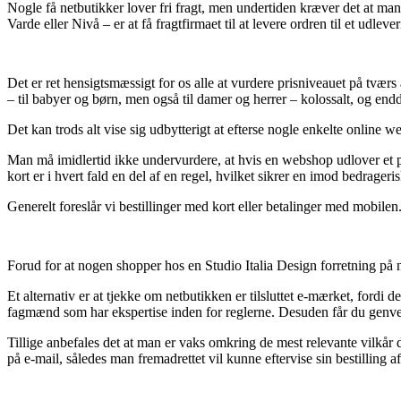
Nogle få netbutikker lover fri fragt, men undertiden kræver det at man
Varde eller Nivå – er at få fragtfirmaet til at levere ordren til et udleve
Det er ret hensigtsmæssigt for os alle at vurdere prisniveauet på tværs
– til babyer og børn, men også til damer og herrer – kolossalt, og en
Det kan trods alt vise sig udbytterigt at efterse nogle enkelte online w
Man må imidlertid ikke undervurdere, at hvis en webshop udlover et pro
kort er i hvert fald en del af en regel, hvilket sikrer en imod bedrageris
Generelt foreslår vi bestillinger med kort eller betalinger med mobilen
Forud for at nogen shopper hos en Studio Italia Design forretning på ne
Et alternativ er at tjekke om netbutikken er tilsluttet e-mærket, fordi d
fagmænd som har ekspertise inden for reglerne. Desuden får du genvej
Tillige anbefales det at man er vaks omkring de mest relevante vilkår d
på e-mail, således man fremadrettet vil kunne eftervise sin bestilling 