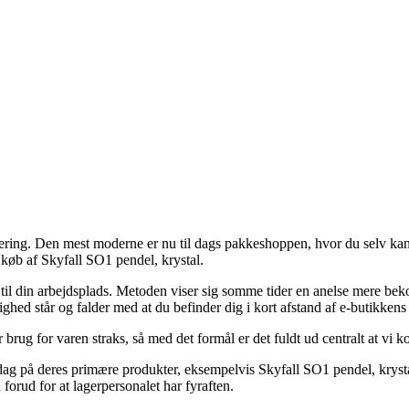
levering. Den mest moderne er nu til dags pakkeshoppen, hvor du selv kan
 køb af Skyfall SO1 pendel, krystal.
til din arbejdsplads. Metoden viser sig somme tider en anelse mere bekos
ghed står og falder med at du befinder dig i kort afstand af e-butikkens 
ug for varen straks, så med det formål er det fuldt ud centralt at vi 
dag på deres primære produkter, eksempelvis Skyfall SO1 pendel, krystal,
forud for at lagerpersonalet har fyraften.