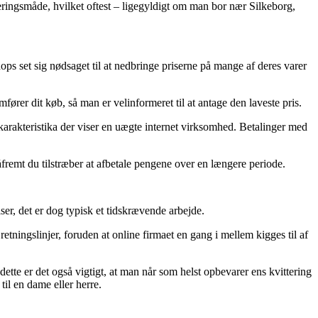
veringsmåde, hvilket oftest – ligegyldigt om man bor nær Silkeborg,
hops set sig nødsaget til at nedbringe priserne på mange af deres varer
fører dit køb, så man er velinformeret til at antage den laveste pris.
 karakteristika der viser en uægte internet virksomhed. Betalinger med
såfremt du tilstræber at afbetale pengene over en længere periode.
ser, det er dog typisk et tidskrævende arbejde.
 retningslinjer, foruden at online firmaet en gang i mellem kigges til af
dette er det også vigtigt, at man når som helst opbevarer ens kvittering
til en dame eller herre.