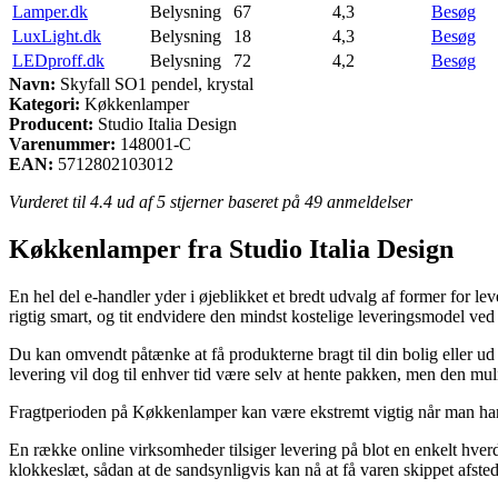
Lamper.dk
Belysning
67
4,3
Besøg
LuxLight.dk
Belysning
18
4,3
Besøg
LEDproff.dk
Belysning
72
4,2
Besøg
Navn:
Skyfall SO1 pendel, krystal
Kategori:
Køkkenlamper
Producent:
Studio Italia Design
Varenummer:
148001-C
EAN:
5712802103012
Vurderet til
4.4
ud af 5 stjerner baseret på
49
anmeldelser
Køkkenlamper fra Studio Italia Design
En hel del e-handler yder i øjeblikket et bredt udvalg af former for 
rigtig smart, og tit endvidere den mindst kostelige leveringsmodel ved
Du kan omvendt påtænke at få produkterne bragt til din bolig eller ud 
levering vil dog til enhver tid være selv at hente pakken, men den muli
Fragtperioden på Køkkenlamper kan være ekstremt vigtig når man har br
En række online virksomheder tilsiger levering på blot en enkelt hver
klokkeslæt, sådan at de sandsynligvis kan nå at få varen skippet afsted 