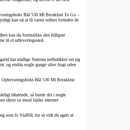
pbevaringsboks Blå 530 Ml Breakfast To Go –
synligt kan nå at få varen ordnet forinden de
llers kan du foretrække den billigste
e til et udleveringssted.
ngæld har utallige Sistema netbutikker set sig
ormt, og endda nogle gange sikre fragt uden
ema Opbevaringsboks Blå 530 Ml Breakfast
eligt tiltalende, så burde det i nogle
om sikrer os imod falske internet
ng som fx ViaBill, for så vidt du agter at