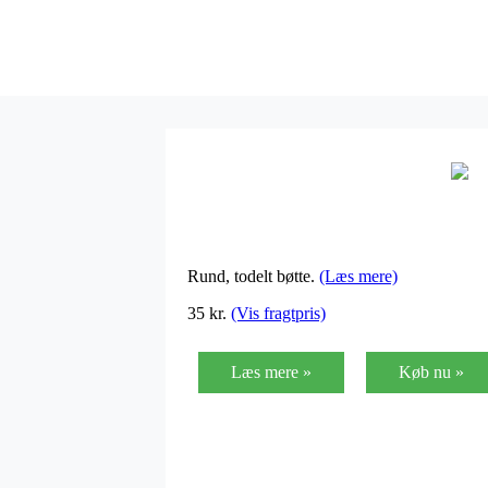
Rund, todelt bøtte.
(Læs mere)
35
kr.
(Vis fragtpris)
Læs mere »
Køb nu »