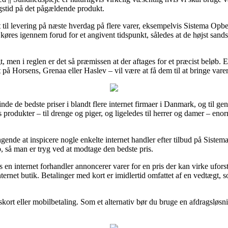
ngstid på det pågældende produkt.
gt til levering på næste hverdag på flere varer, eksempelvis Sistema O
n køres igennem forud for et angivent tidspunkt, således at de højst sand
t, men i reglen er det så præmissen at der aftages for et præcist beløb. E
på Horsens, Grenaa eller Haslev – vil være at få dem til at bringe varern
inde de bedste priser i blandt flere internet firmaer i Danmark, og til ge
s produkter – til drenge og piger, og ligeledes til herrer og damer – en
gende at inspicere nogle enkelte internet handler efter tilbud på Sist
 så man er tryg ved at modtage den bedste pris.
 en internet forhandler annoncerer varer for en pris der kan virke uforstå
ternet butik. Betalinger med kort er imidlertid omfattet af en vedtægt, s
skort eller mobilbetaling. Som et alternativ bør du bruge en afdragsløsni