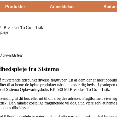
Produkter
Anmeldelser
Bedøm
 Breakfast To Go – 1 stk
pleje
0
anmeldelser
dhedspleje fra Sistema
 nuværende tidspunkt diverse fragttyper. En af dem der er mest populær er
ilitet til at hente de købte produkter når det passer dig bedst. Løsningen
køb af Sistema Opbevaringsboks Blå 530 Ml Breakfast To Go – 1 stk.
ending til dit hus eller ud til dit arbejdes adresse. Fragtformen viser s
tisk. Den mindst kostelige fragtmetode vil dog altid være selv at hente 
hedens tilholdssted.
|| Sundhedspleje er naturligvis virkelig væsentlig hvis vi skal bruge v