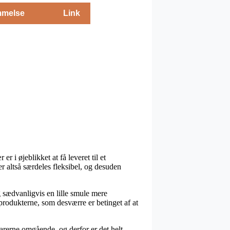
melse
Link
 i øjeblikket at få leveret til et
 er altså særdeles fleksibel, og desuden
ig sædvanligvis en lille smule mere
produkterne, som desværre er betinget af at
arerne omgående, og derfor er det helt