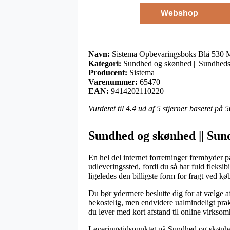
Webshop
Navn:
Sistema Opbevaringsboks Blå 530 Ml
Kategori:
Sundhed og skønhed || Sundheds
Producent:
Sistema
Varenummer:
65470
EAN:
9414202110220
Vurderet til
4.4
ud af 5 stjerner baseret på
5
Sundhed og skønhed || Sun
En hel del internet forretninger frembyder på
udleveringssted, fordi du så har fuld fleksib
ligeledes den billigste form for fragt ved 
Du bør ydermere beslutte dig for at vælge afs
bekostelig, men endvidere ualmindeligt prak
du lever med kort afstand til online virksom
Leveringstidspunktet på Sundhed og skønhed 