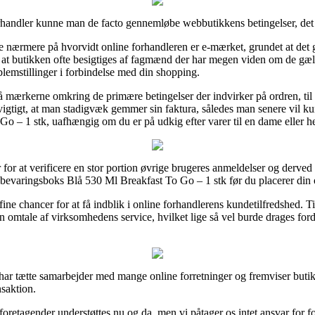
orhandler kunne man de facto gennemløbe webbutikkens betingelser, det
se nærmere på hvorvidt online forhandleren er e-mærket, grundet at det 
r at butikken ofte besigtiges af fagmænd der har megen viden om de gæl
lemstillinger i forbindelse med din shopping.
på mærkerne omkring de primære betingelser der indvirker på ordren, til
 vigtigt, at man stadigvæk gemmer sin faktura, således man senere vil ku
 – 1 stk, uafhængig om du er på udkig efter varer til en dame eller he
or at verificere en stor portion øvrige brugeres anmeldelser og derved e
varingsboks Blå 530 Ml Breakfast To Go – 1 stk før du placerer din 
ine chancer for at få indblik i online forhandlerens kundetilfredshed. Ti
 omtale af virksomhedens service, hvilket lige så vel burde drages forde
 har tætte samarbejder med mange online forretninger og fremviser butikk
nsaktion.
retagender understøttes nu og da, men vi påtager os intet ansvar for fo