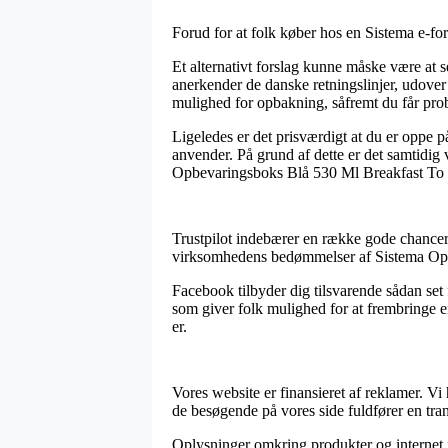
Forud for at folk køber hos en Sistema e-f
Et alternativt forslag kunne måske være at 
anerkender de danske retningslinjer, udove
mulighed for opbakning, såfremt du får prob
Ligeledes er det prisværdigt at du er oppe 
anvender. På grund af dette er det samtidig
Opbevaringsboks Blå 530 Ml Breakfast To Go
Trustpilot indebærer en række gode chancer f
virksomhedens bedømmelser af Sistema Opbe
Facebook tilbyder dig tilsvarende sådan set f
som giver folk mulighed for at frembringe en
er.
Vores website er finansieret af reklamer. Vi
de besøgende på vores side fuldfører en tra
Oplysninger omkring produkter og internet fo