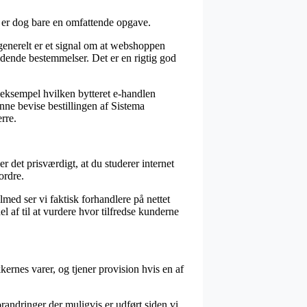
 er dog bare en omfattende opgave.
generelt er et signal om at webshoppen
dende bestemmelser. Det er en rigtig god
 eksempel hvilken bytteret e-handlen
nne bevise bestillingen af Sistema
rre.
r det prisværdigt, at du studerer internet
ordre.
lmed ser vi faktisk forhandlere på nettet
l af til at vurdere hvor tilfredse kunderne
ernes varer, og tjener provision hvis en af
randringer der muligvis er udført siden vi