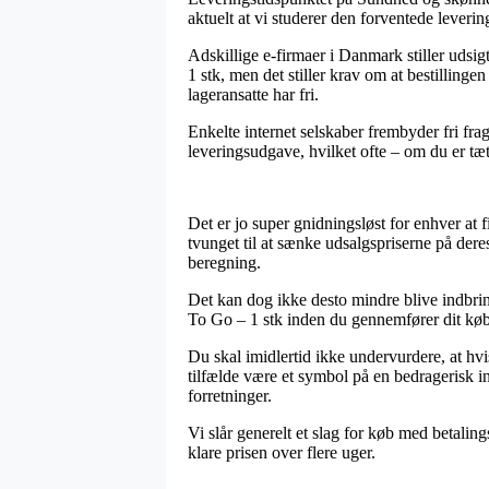
aktuelt at vi studerer den forventede leveri
Adskillige e-firmaer i Danmark stiller udsi
1 stk, men det stiller krav om at bestillinge
lageransatte har fri.
Enkelte internet selskaber frembyder fri frag
leveringsudgave, hvilket ofte – om du er tæt 
Det er jo super gnidningsløst for enhver at f
tvunget til at sænke udsalgspriserne på dere
beregning.
Det kan dog ikke desto mindre blive indbrin
To Go – 1 stk inden du gennemfører dit køb,
Du skal imidlertid ikke undervurdere, at hvis
tilfælde være et symbol på en bedragerisk in
forretninger.
Vi slår generelt et slag for køb med betaling
klare prisen over flere uger.