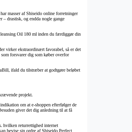
e har masser af Shiseido online forretninger
rer – drastisk, og endda nogle gange
 Cleansing Oil 180 ml inden du færdiggør din
r virker ekstraordinært favorabel, så er det
, som forsvarer dig som køber overfor
Bill, ifald du tilstræber at godtgøre beløbet
skrævende projekt.
indikation om at e-shoppen efterfølger de
esuden giver det dig anledning til at få
 hvilken returrettighed internet
kan bevise sin ordre af Shiseido Perfect