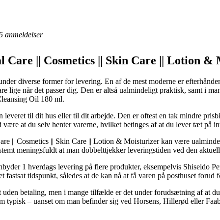
5
anmeldelser
 Care || Cosmetics || Skin Care || Lotion & 
tunder diverse former for levering. En af de mest moderne er efterhånden 
 lige når det passer dig. Den er altså ualmindeligt praktisk, samt i ma
Cleansing Oil 180 ml.
veret til dit hus eller til dit arbejde. Den er oftest en tak mindre pris
 være at du selv henter varerne, hvilket betinges af at du lever tæt på i
are || Cosmetics || Skin Care || Lotion & Moisturizer kan være ualminde
estemt meningsfuldt at man dobbelttjekker leveringstiden ved den aktuell
der 1 hverdags levering på flere produkter, eksempelvis Shiseido Per
t fastsat tidspunkt, således at de kan nå at få varen på posthuset forud 
t uden betaling, men i mange tilfælde er det under forudsætning af at 
m typisk – uanset om man befinder sig ved Horsens, Hillerød eller Faabor