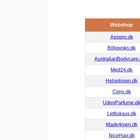
Webshop
Apopro.dk
Billigvoks.dk
AustralianBodycare
Med24.dk
Helsebixen.dk
Cerix.dk
UdenParfume.d
Lidtluksus.dk
Made4men.dk
NiceHair.dk