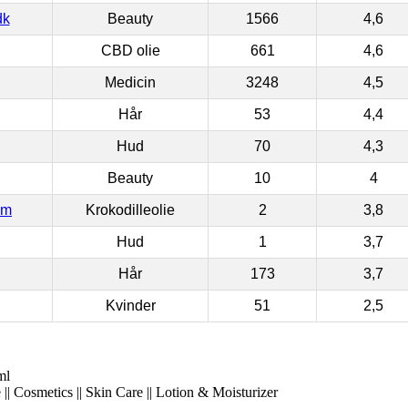
dk
Beauty
1566
4,6
CBD olie
661
4,6
Medicin
3248
4,5
Hår
53
4,4
Hud
70
4,3
Beauty
10
4
om
Krokodilleolie
2
3,8
Hud
1
3,7
Hår
173
3,7
Kvinder
51
2,5
ml
|| Cosmetics || Skin Care || Lotion & Moisturizer