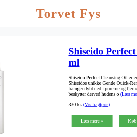
Torvet Fys
Shiseido Perfect
ml
Shiseido Perfect Cleansing Oil er e
Shiseidos unikke Gentle Quick-Rem
trænger dybt ned i porerne og fjer
beskytter derved hudens o
(Læs me
330
kr.
(Vis fragtpris)
Læs mere »
Køb 