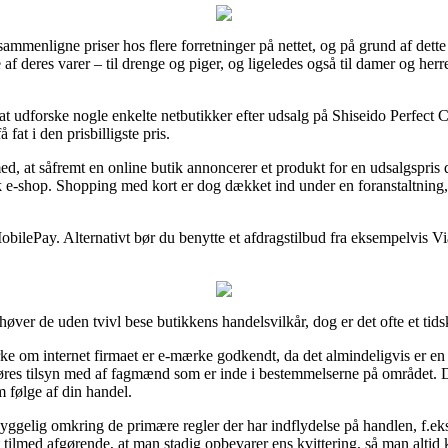
 sammenligne priser hos flere forretninger på nettet, og på grund af dett
 af deres varer – til drenge og piger, og ligeledes også til damer og her
d at udforske nogle enkelte netbutikker efter udsalg på Shiseido Perfect
fat i den prisbilligste pris.
at såfremt en online butik annoncerer et produkt for en udsalgspris de
k e-shop. Shopping med kort er dog dækket ind under en foranstaltning
obilePay. Alternativt bør du benytte et afdragstilbud fra eksempelvis Via
høver de uden tvivl bese butikkens handelsvilkår, dog er det ofte et tid
e om internet firmaet er e-mærke godkendt, da det almindeligvis er en 
il føres tilsyn med af fagmænd som er inde i bestemmelserne på området. D
 følge af din handel.
yggelig omkring de primære regler der har indflydelse på handlen, f.eks.
t tilmed afgørende, at man stadig opbevarer ens kvittering, så man altid 