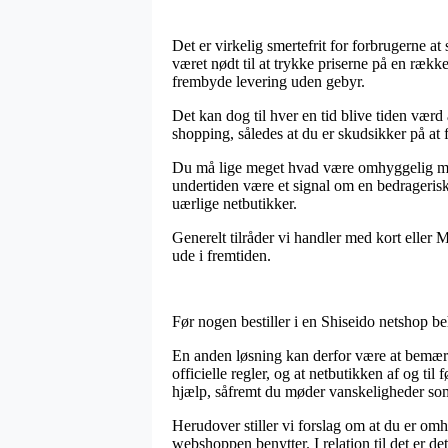
Det er virkelig smertefrit for forbrugerne at
været nødt til at trykke priserne på en række
frembyde levering uden gebyr.
Det kan dog til hver en tid blive tiden vær
shopping, således at du er skudsikker på at få 
Du må lige meget hvad være omhyggelig med, 
undertiden være et signal om en bedrageris
uærlige netbutikker.
Generelt tilråder vi handler med kort eller M
ude i fremtiden.
Før nogen bestiller i en Shiseido netshop be
En anden løsning kan derfor være at bemærk
officielle regler, og at netbutikken af og t
hjælp, såfremt du møder vanskeligheder som
Herudover stiller vi forslag om at du er omh
webshoppen benytter. I relation til det er de