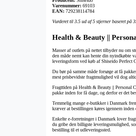
Producent:
Shiseido
Varenummer:
69103
EAN:
729238114784
Vurderet til
3.5
ud af 5 stjerner baseret på
3
Health & Beauty || Personal
Masser af outlets på nettet tilbyder nu om s
den måde nemt kan hente din nyindkøbte vare
leveringsform ved køb af Shiseido Perfect 
Du bør på samme måde forsøge at få pakken le
mest prisbevidste fragtmulighed vil dog altid
Fragttiden på Health & Beauty || Personal C
pakke inden for få dage, og derfor er det b
Temmelig mange e-butikker i Danmark fremby
kræver at bestillingen køres igennem inden e
Enkelte e-forretninger i Danmark lover frag
du gribe den billigste leveringsmulighed, so
bestilling til et udleveringssted.