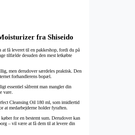
Moisturizer fra Shiseido
at få leveret til en pakkeshop, fordi du på
nge tilfælde desuden den mest letkøbte
billig, men derudover særdeles praktisk. Den
nternet forhandlerens bopæl.
ligt essentiel såfremt man mangler din
e vare.
fect Cleansing Oil 180 ml, som imidlertid
for at medarbejderne holder fyraften.
du køber for en bestemt sum. Derudover kan
g – vil være at få dem til at levere din