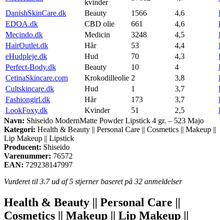
kvinder
DanishSkinCare.dk
Beauty
1566
4,6
EDOA.dk
CBD olie
661
4,6
Mecindo.dk
Medicin
3248
4,5
HairOutlet.dk
Hår
53
4,4
eHudpleje.dk
Hud
70
4,3
Perfect-Body.dk
Beauty
10
4
CetinaSkincare.com
Krokodilleolie
2
3,8
Cultskincare.dk
Hud
1
3,7
Fashiongirl.dk
Hår
173
3,7
LookFoxy.dk
Kvinder
51
2,5
Navn:
Shiseido ModernMatte Powder Lipstick 4 gr. – 523 Majo
Kategori:
Health & Beauty || Personal Care || Cosmetics || Makeup ||
Lip Makeup || Lipstick
Producent:
Shiseido
Varenummer:
76572
EAN:
729238147997
Vurderet til
3.7
ud af 5 stjerner baseret på
32
anmeldelser
Health & Beauty || Personal Care ||
Cosmetics || Makeup || Lip Makeup ||