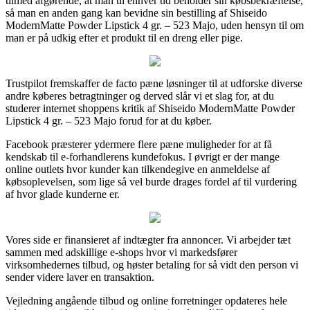
tilmed afgørende, at man til enhver tid beholder sin købsbekræftelse,
så man en anden gang kan bevidne sin bestilling af Shiseido
ModernMatte Powder Lipstick 4 gr. – 523 Majo, uden hensyn til om
man er på udkig efter et produkt til en dreng eller pige.
Trustpilot fremskaffer de facto pæne løsninger til at udforske diverse
andre køberes betragtninger og derved slår vi et slag for, at du
studerer internet shoppens kritik af Shiseido ModernMatte Powder
Lipstick 4 gr. – 523 Majo forud for at du køber.
Facebook præsterer ydermere flere pæne muligheder for at få
kendskab til e-forhandlerens kundefokus. I øvrigt er der mange
online outlets hvor kunder kan tilkendegive en anmeldelse af
købsoplevelsen, som lige så vel burde drages fordel af til vurdering
af hvor glade kunderne er.
Vores side er finansieret af indtægter fra annoncer. Vi arbejder tæt
sammen med adskillige e-shops hvor vi markedsfører
virksomhedernes tilbud, og høster betaling for så vidt den person vi
sender videre laver en transaktion.
Vejledning angående tilbud og online forretninger opdateres hele