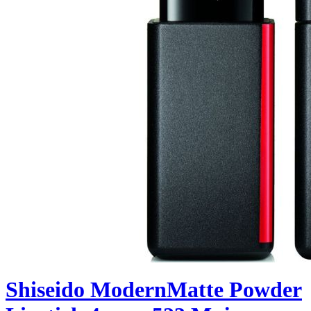
Shiseido ModernMatte Powder