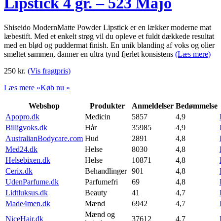
Lipstick 4 gr. – 523 Majo
Shiseido ModernMatte Powder Lipstick er en lækker moderne mat
læbestift. Med et enkelt strøg vil du opleve et fuldt dækkede resultat
med en blød og puddermat finish. En unik blanding af voks og olier
smeltet sammen, danner en ultra tynd fjerlet konsistens
(Læs mere)
250
kr.
(Vis fragtpris)
Læs mere »
Køb nu »
Webshop
Produkter
Anmeldelser
Bedømmelse
Apopro.dk
Medicin
5857
4,9
Billigvoks.dk
Hår
35985
4,9
AustralianBodycare.com
Hud
2891
4,8
Med24.dk
Helse
8030
4,8
Helsebixen.dk
Helse
10871
4,8
Cerix.dk
Behandlinger
901
4,8
UdenParfume.dk
Parfumefri
69
4,8
Lidtluksus.dk
Beauty
41
4,7
Made4men.dk
Mænd
6942
4,7
Mænd og
NiceHair.dk
37612
4,7