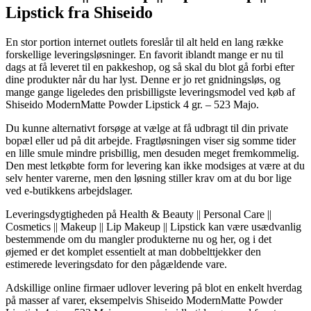
Lipstick fra Shiseido
En stor portion internet outlets foreslår til alt held en lang række
forskellige leveringsløsninger. En favorit iblandt mange er nu til
dags at få leveret til en pakkeshop, og så skal du blot gå forbi efter
dine produkter når du har lyst. Denne er jo ret gnidningsløs, og
mange gange ligeledes den prisbilligste leveringsmodel ved køb af
Shiseido ModernMatte Powder Lipstick 4 gr. – 523 Majo.
Du kunne alternativt forsøge at vælge at få udbragt til din private
bopæl eller ud på dit arbejde. Fragtløsningen viser sig somme tider
en lille smule mindre prisbillig, men desuden meget fremkommelig.
Den mest letkøbte form for levering kan ikke modsiges at være at du
selv henter varerne, men den løsning stiller krav om at du bor lige
ved e-butikkens arbejdslager.
Leveringsdygtigheden på Health & Beauty || Personal Care ||
Cosmetics || Makeup || Lip Makeup || Lipstick kan være usædvanlig
bestemmende om du mangler produkterne nu og her, og i det
øjemed er det komplet essentielt at man dobbelttjekker den
estimerede leveringsdato for den pågældende vare.
Adskillige online firmaer udlover levering på blot en enkelt hverdag
på masser af varer, eksempelvis Shiseido ModernMatte Powder