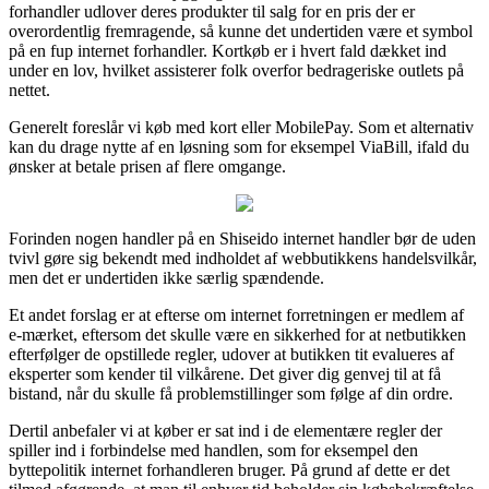
forhandler udlover deres produkter til salg for en pris der er
overordentlig fremragende, så kunne det undertiden være et symbol
på en fup internet forhandler. Kortkøb er i hvert fald dækket ind
under en lov, hvilket assisterer folk overfor bedrageriske outlets på
nettet.
Generelt foreslår vi køb med kort eller MobilePay. Som et alternativ
kan du drage nytte af en løsning som for eksempel ViaBill, ifald du
ønsker at betale prisen af flere omgange.
Forinden nogen handler på en Shiseido internet handler bør de uden
tvivl gøre sig bekendt med indholdet af webbutikkens handelsvilkår,
men det er undertiden ikke særlig spændende.
Et andet forslag er at efterse om internet forretningen er medlem af
e-mærket, eftersom det skulle være en sikkerhed for at netbutikken
efterfølger de opstillede regler, udover at butikken tit evalueres af
eksperter som kender til vilkårene. Det giver dig genvej til at få
bistand, når du skulle få problemstillinger som følge af din ordre.
Dertil anbefaler vi at køber er sat ind i de elementære regler der
spiller ind i forbindelse med handlen, som for eksempel den
byttepolitik internet forhandleren bruger. På grund af dette er det