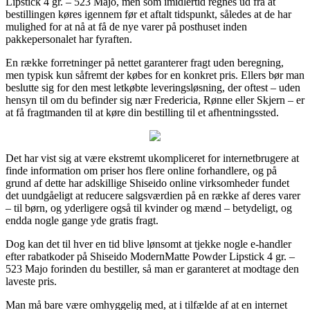
Lipstick 4 gr. – 523 Majo, men som imidlertid regnes ud fra at
bestillingen køres igennem før et aftalt tidspunkt, således at de har
mulighed for at nå at få de nye varer på posthuset inden
pakkepersonalet har fyraften.
En række forretninger på nettet garanterer fragt uden beregning,
men typisk kun såfremt der købes for en konkret pris. Ellers bør man
beslutte sig for den mest letkøbte leveringsløsning, der oftest – uden
hensyn til om du befinder sig nær Fredericia, Rønne eller Skjern – er
at få fragtmanden til at køre din bestilling til et afhentningssted.
Det har vist sig at være ekstremt ukompliceret for internetbrugere at
finde information om priser hos flere online forhandlere, og på
grund af dette har adskillige Shiseido online virksomheder fundet
det uundgåeligt at reducere salgsværdien på en række af deres varer
– til børn, og yderligere også til kvinder og mænd – betydeligt, og
endda nogle gange yde gratis fragt.
Dog kan det til hver en tid blive lønsomt at tjekke nogle e-handler
efter rabatkoder på Shiseido ModernMatte Powder Lipstick 4 gr. –
523 Majo forinden du bestiller, så man er garanteret at modtage den
laveste pris.
Man må bare være omhyggelig med, at i tilfælde af at en internet