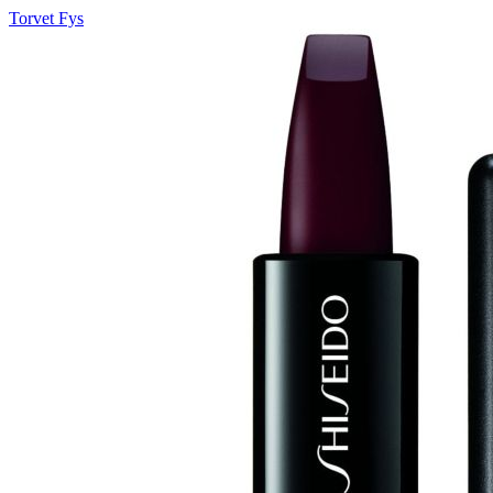
Torvet Fys