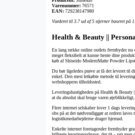
Producent:
Shiseido
Varenummer:
76571
EAN:
729238147980
Vurderet til
3.7
ud af 5 stjerner baseret på
1
Health & Beauty || Personal
En lang række online outlets frembyder nu om 
meget fleksibelt at kunne hente dine produkt
køb af Shiseido ModernMatte Powder Lipsti
Du bør ligeledes prøve at få det leveret til 
enkel. Den mest letkøbte metode til levering
webshoppens tilholdssted.
Leveringshastigheden på Health & Beauty || P
at du absolut skal bruge varen øjeblikkeligt,
Flere internet selskaber lover 1 dags leve
obs på at det nødvendiggør at ordren laves t
logistikmedarbejderne drager hjemad.
Enkelte internet foretagender frembyder grat
billigste leveringsudgave, der tit – om man o