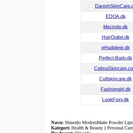
DanishSkinCare.
EDOA.dk
Mecindo.dk
HairOutlet.dk
eHudpleje.dk
Perfect-Body.dk
CetinaSkincare.c
Cultskincare.dk
Fashiongirl.dk
LookFoxy.dk
Navn:
Shiseido ModernMatte Powder Lipsti
Kategori:
Health & Beauty || Personal Care 