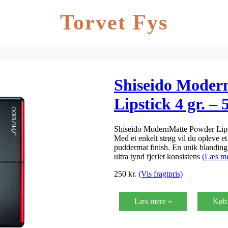
Torvet Fys
Shiseido Moder
Lipstick 4 gr. –
Shiseido ModernMatte Powder Lipst
Med et enkelt strøg vil du opleve e
puddermat finish. En unik blanding
ultra tynd fjerlet konsistens
(Læs me
250
kr.
(Vis fragtpris)
Læs mere »
Køb 