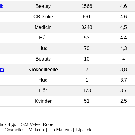
dk
Beauty
1566
4,6
CBD olie
661
4,6
Medicin
3248
4,5
Hår
53
4,4
Hud
70
4,3
Beauty
10
4
om
Krokodilleolie
2
3,8
Hud
1
3,7
Hår
173
3,7
Kvinder
51
2,5
ck 4 gr. – 522 Velvet Rope
|| Cosmetics || Makeup || Lip Makeup || Lipstick