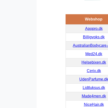
Webshop
Apopro.dk
Billigvoks.dk
AustralianBodycare
Med24.dk
Helsebixen.dk
Cerix.dk
UdenParfume.d
Lidtluksus.dk
Made4men.dk
NiceHair.dk