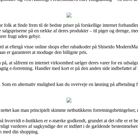
r folk at finde frem til de bedste priser på forskellige internet forhandle
pe salgspriserne på en række af deres produkter – til piger og drenge, m
tere fragt uden gebyr.
rd at eftergå visse online shops efter rabatkoder på Shiseido ModernM
an er garanteret at modtage den billigste pris.
, at såfremt en internet virksomhed sælger deres varer for en udsalgsp
agtig e-forretning. Handler med kort er på den anden side indbefattet af
. Som en alternativ mulighed kan du overveje en løsning på afbetaling fr
 nettet kan man principielt skimme netbutikkens forretningsbetingelser
å hvorvidt e-butikken er e-mærke godkendt, grundet at det ofte er et be
nligt vurderes af sagkyndige der er indført i de gældende bestemmelser. D
sen med din shopping.