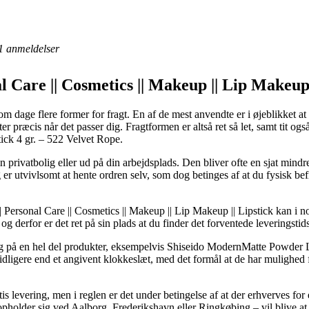
1
anmeldelser
 Care || Cosmetics || Makeup || Lip Makeup 
dage flere former for fragt. En af de mest anvendte er i øjeblikket at få
er præcis når det passer dig. Fragtformen er altså ret så let, samt tit o
ck 4 gr. – 522 Velvet Rope.
din privatbolig eller ud på din arbejdsplads. Den bliver ofte en sjat mind
 er utvivlsomt at hente ordren selv, som dog betinges af at du fysisk bef
ersonal Care || Cosmetics || Makeup || Lip Makeup || Lipstick kan i nogle
 og derfor er det ret på sin plads at du finder det forventede leveringstid
ring på en hel del produkter, eksempelvis Shiseido ModernMatte Powder 
idligere end et angivent klokkeslæt, med det formål at de har mulighed f
is levering, men i reglen er det under betingelse af at der erhverves for
pholder sig ved Aalborg, Frederikshavn eller Ringkøbing – vil blive at få