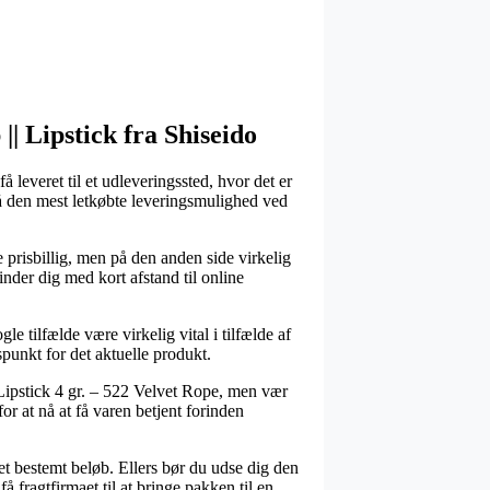
|| Lipstick fra Shiseido
 leveret til et udleveringssted, hvor det er
gså den mest letkøbte leveringsmulighed ved
re prisbillig, men på den anden side virkelig
inder dig med kort afstand til online
 tilfælde være virkelig vital i tilfælde af
spunkt for det aktuelle produkt.
Lipstick 4 gr. – 522 Velvet Rope, men vær
or at nå at få varen betjent forinden
 et bestemt beløb. Ellers bør du udse dig den
 fragtfirmaet til at bringe pakken til en