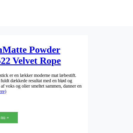
nMatte Powder
 522 Velvet Rope
ick er en lækker moderne mat læbestift.
t fuldt dækkede resultat med en blød og
 af voks og olier smeltet sammen, danner en
re)
nu »