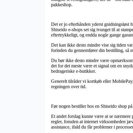
pakkeshop.
Det er jo efterhånden yderst gnidningsløst fo
Shiseido e-shops set sig tvunget til at stam
eftertrykkeligt, og endda nogle gange garan
Det kan ikke desto mindre vise sig tiden væ
forinden du gennemfører din bestilling, så m
Du bør ikke desto mindre være opmærksom på
det for det meste være et signal om en snyd
bedrageriske e-butikker.
Generelt tilråder vi kortkøb eller MobilePay
regningen over tid.
Før nogen bestiller hos en Shiseido shop på
Et andet forslag kunne være at se nærmere p
regler, foruden at internet virksomheden jæv
assistance, ifald du får problemer i proces