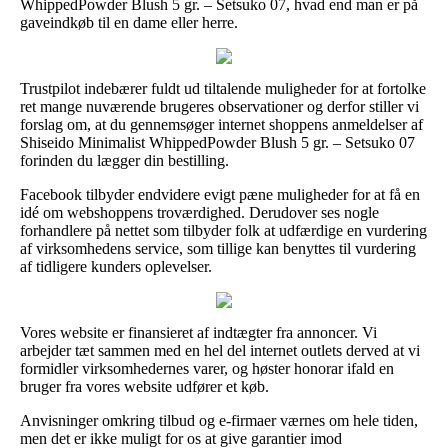
WhippedPowder Blush 5 gr. – Setsuko 07, hvad end man er på
gaveindkøb til en dame eller herre.
Trustpilot indebærer fuldt ud tiltalende muligheder for at fortolke
ret mange nuværende brugeres observationer og derfor stiller vi
forslag om, at du gennemsøger internet shoppens anmeldelser af
Shiseido Minimalist WhippedPowder Blush 5 gr. – Setsuko 07
forinden du lægger din bestilling.
Facebook tilbyder endvidere evigt pæne muligheder for at få en
idé om webshoppens troværdighed. Derudover ses nogle
forhandlere på nettet som tilbyder folk at udfærdige en vurdering
af virksomhedens service, som tillige kan benyttes til vurdering
af tidligere kunders oplevelser.
Vores website er finansieret af indtægter fra annoncer. Vi
arbejder tæt sammen med en hel del internet outlets derved at vi
formidler virksomhedernes varer, og høster honorar ifald en
bruger fra vores website udfører et køb.
Anvisninger omkring tilbud og e-firmaer værnes om hele tiden,
men det er ikke muligt for os at give garantier imod