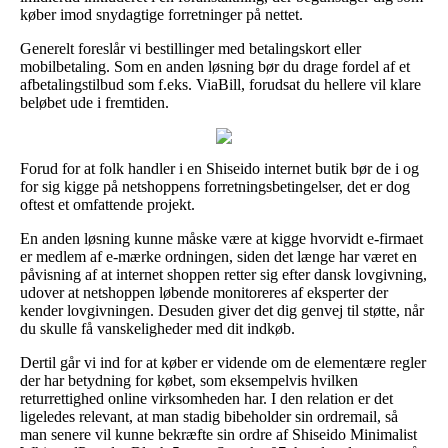
køber imod snydagtige forretninger på nettet.
Generelt foreslår vi bestillinger med betalingskort eller
mobilbetaling. Som en anden løsning bør du drage fordel af et
afbetalingstilbud som f.eks. ViaBill, forudsat du hellere vil klare
beløbet ude i fremtiden.
Forud for at folk handler i en Shiseido internet butik bør de i og
for sig kigge på netshoppens forretningsbetingelser, det er dog
oftest et omfattende projekt.
En anden løsning kunne måske være at kigge hvorvidt e-firmaet
er medlem af e-mærke ordningen, siden det længe har været en
påvisning af at internet shoppen retter sig efter dansk lovgivning,
udover at netshoppen løbende monitoreres af eksperter der
kender lovgivningen. Desuden giver det dig genvej til støtte, når
du skulle få vanskeligheder med dit indkøb.
Dertil går vi ind for at køber er vidende om de elementære regler
der har betydning for købet, som eksempelvis hvilken
returrettighed online virksomheden har. I den relation er det
ligeledes relevant, at man stadig bibeholder sin ordremail, så
man senere vil kunne bekræfte sin ordre af Shiseido Minimalist