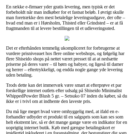
En række e-firmaer yder gratis levering, men typisk er det
forbeholdt når man indkøber for et fastsat beløb. I øvrigt skulle
man foretrække den mest betalelige leveringsudgave, der ofte –
hvad end man er i Hørsholm, Thisted eller Grindsted – er at få
fragtmanden til at levere bestillingen til et udleveringssted.
Det er efterhånden temmelig ukompliceret for forbrugerne at
vurdere prisniveauet hos flere online webshops, og følgelig har
flere Shiseido shops på nettet været presset til at at nedsætte
priserne på deres varer – til børn og babyer, og ligeså til damer
og herrer – eftertrykkeligt, og endda nogle gange yde levering
uden betaling.
Trods dette kan det immervæk være smart at efterprøve et par
forskellige internet outlets efter udsalg på Shiseido Minimalist
WhippedPowder Blush 5 gr. – Setsuko 07 inden du køber, så du
ikke er i tvivl om at indhente den laveste pris.
Du må lige meget hvad være omhyggelig med, at ifald en e-
forhandler udbyder et produkt til en salgspris som kan ses som
helt ekstremt lav, så er det mange gange være en indikator for en
uoprigtig internet butik. Køb med gængse betalingskort er
imidlertid inkluderet i en foranstaltning, der begunstiger dig som