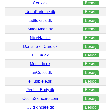
Cerix.dk
Besøg
UdenParfume.dk
Besøg
Lidtluksus.dk
Besøg
Made4men.dk
Besøg
NiceHair.dk
Besøg
DanishSkinCare.dk
Besøg
EDOA.dk
Besøg
Mecindo.dk
Besøg
HairOutlet.dk
Besøg
eHudpleje.dk
Besøg
Perfect-Body.dk
Besøg
CetinaSkincare.com
Besøg
Cultskincare.dk
Besøg