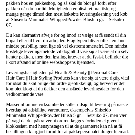
pakken hos en pakkeshop, og så skal du blot gå forbi efter
pakken når du har tid. Muligheden er altså ret praktisk, og
mange gange tilmed den mest letkøbte leveringsløsning ved køb
af Shiseido Minimalist WhippedPowder Blush 5 gr. – Setsuko
07.
Du kan alternativt afveje for og imod at vælge at få sendt til din
bopæl eller til hvor du arbejder. Fragttypen bliver oftest en tand
mindre prisbillig, men lige så vel ekstremt smertefri. Den mindst
kostelige leveringsmetode vil dog altid vise sig at være at du selv
henter pakken, men den løsning kræver at du fysisk befinder dig
i kort afstand af online webshoppens hjemsted.
Leveringshastigheden på Health & Beauty || Personal Care ||
Hair Care || Hair Styling Products kan vise sig at være rigtig vital
forudsat du skal bruge din ordre øjeblikkeligt, og herved er det
komplet klogt at du tjekker den anslåede leveringsdato for den
vedkommende vare.
Masser af online virksomheder stiller udsigt til levering på næste
hverdag på adskillige varenumre, eksempelvis Shiseido
Minimalist WhippedPowder Blush 5 gr. – Setsuko 07, men vær
på vagt da det påkræver at ordren lægges forinden et givent
klokkeslæt, med hensynstagen til at de garanteret kan nå at få
bestillingen klargjort forud for at pakkepersonalet drager hjemad.