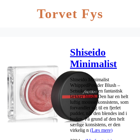
Torvet Fys
Shiseido
Minimalist
WhippedPowde
Shiseido Minimalist
Blush 5 gr. –
WhippedPowder Blush –
Setsuko 07 er en fantastisk
Setsuko 07
lækker blush. Den har en helt
luftig mousse konsistens, som
forvandler sig til en fjerlet
pudder, når den blendes ind i
huden. På grund af den helt
særlige konsistens, er den
virkelig n
(Læs mere)