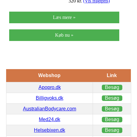
320
kr.
(Vis fragtpris)
Læs mere »
Køb nu »
Webshop
Link
Apopro.dk
Besøg
Billigvoks.dk
Besøg
AustralianBodycare.com
Besøg
Med24.dk
Besøg
Helsebixen.dk
Besøg