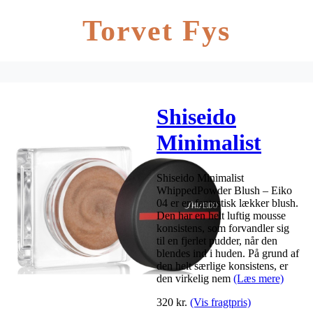
Torvet Fys
Shiseido
Minimalist
WhippedPowde
Shiseido Minimalist
Blush 5 gr. –
WhippedPowder Blush – Eiko
04 er en fantastisk lækker blush.
Eiko 04
Den har en helt luftig mousse
konsistens, som forvandler sig
til en fjerlet pudder, når den
blendes ind i huden. På grund af
den helt særlige konsistens, er
den virkelig nem
(Læs mere)
320
kr.
(Vis fragtpris)