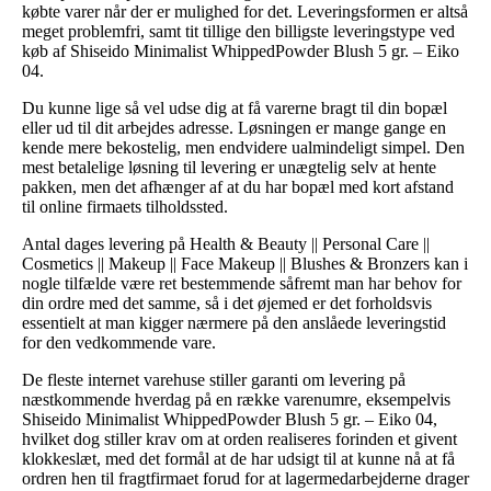
købte varer når der er mulighed for det. Leveringsformen er altså
meget problemfri, samt tit tillige den billigste leveringstype ved
køb af Shiseido Minimalist WhippedPowder Blush 5 gr. – Eiko
04.
Du kunne lige så vel udse dig at få varerne bragt til din bopæl
eller ud til dit arbejdes adresse. Løsningen er mange gange en
kende mere bekostelig, men endvidere ualmindeligt simpel. Den
mest betalelige løsning til levering er unægtelig selv at hente
pakken, men det afhænger af at du har bopæl med kort afstand
til online firmaets tilholdssted.
Antal dages levering på Health & Beauty || Personal Care ||
Cosmetics || Makeup || Face Makeup || Blushes & Bronzers kan i
nogle tilfælde være ret bestemmende såfremt man har behov for
din ordre med det samme, så i det øjemed er det forholdsvis
essentielt at man kigger nærmere på den anslåede leveringstid
for den vedkommende vare.
De fleste internet varehuse stiller garanti om levering på
næstkommende hverdag på en række varenumre, eksempelvis
Shiseido Minimalist WhippedPowder Blush 5 gr. – Eiko 04,
hvilket dog stiller krav om at orden realiseres forinden et givent
klokkeslæt, med det formål at de har udsigt til at kunne nå at få
ordren hen til fragtfirmaet forud for at lagermedarbejderne drager