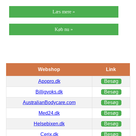
Læs mere »
Køb nu »
Webshop
Link
Apopro.dk
Besøg
Billigvoks.dk
Besøg
AustralianBodycare.com
Besøg
Med24.dk
Besøg
Helsebixen.dk
Besøg
Cerix.dk
Besøg