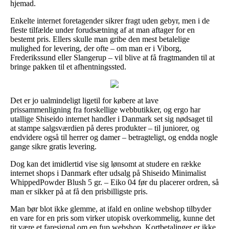
hjemad.
Enkelte internet foretagender sikrer fragt uden gebyr, men i de
fleste tilfælde under forudsætning af at man aftager for en
bestemt pris. Ellers skulle man gribe den mest betalelige
mulighed for levering, der ofte – om man er i Viborg,
Frederikssund eller Slangerup – vil blive at få fragtmanden til at
bringe pakken til et afhentningssted.
Det er jo ualmindeligt ligetil for købere at lave
prissammenligning fra forskellige webbutikker, og ergo har
utallige Shiseido internet handler i Danmark set sig nødsaget til
at stampe salgsværdien på deres produkter – til juniorer, og
endvidere også til herrer og damer – betragteligt, og endda nogle
gange sikre gratis levering.
Dog kan det imidlertid vise sig lønsomt at studere en række
internet shops i Danmark efter udsalg på Shiseido Minimalist
WhippedPowder Blush 5 gr. – Eiko 04 før du placerer ordren, så
man er sikker på at få den prisbilligste pris.
Man bør blot ikke glemme, at ifald en online webshop tilbyder
en vare for en pris som virker utopisk overkommelig, kunne det
tit være et faresignal om en fup webshop. Kortbetalinger er ikke