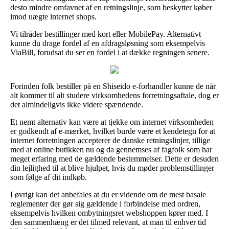
desto mindre omfavnet af en retningslinje, som beskytter køber
imod uægte internet shops.
Vi tilråder bestillinger med kort eller MobilePay. Alternativt
kunne du drage fordel af en afdragsløsning som eksempelvis
ViaBill, forudsat du ser en fordel i at dække regningen senere.
Forinden folk bestiller på en Shiseido e-forhandler kunne de når
alt kommer til alt studere virksomhedens forretningsaftale, dog er
det almindeligvis ikke videre spændende.
Et nemt alternativ kan være at tjekke om internet virksomheden
er godkendt af e-mærket, hvilket burde være et kendetegn for at
internet forretningen accepterer de danske retningslinjer, tillige
med at online butikken nu og da gennemses af fagfolk som har
meget erfaring med de gældende bestemmelser. Dette er desuden
din lejlighed til at blive hjulpet, hvis du møder problemstillinger
som følge af dit indkøb.
I øvrigt kan det anbefales at du er vidende om de mest basale
reglementer der gør sig gældende i forbindelse med ordren,
eksempelvis hvilken ombytningsret webshoppen kører med. I
den sammenhæng er det tilmed relevant, at man til enhver tid