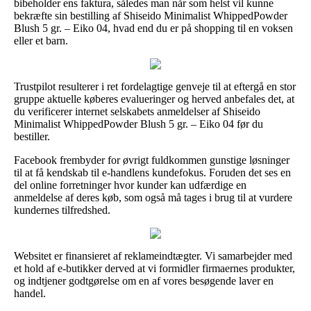
bibeholder ens faktura, således man når som helst vil kunne
bekræfte sin bestilling af Shiseido Minimalist WhippedPowder
Blush 5 gr. – Eiko 04, hvad end du er på shopping til en voksen
eller et barn.
Trustpilot resulterer i ret fordelagtige genveje til at eftergå en stor
gruppe aktuelle køberes evalueringer og herved anbefales det, at
du verificerer internet selskabets anmeldelser af Shiseido
Minimalist WhippedPowder Blush 5 gr. – Eiko 04 før du
bestiller.
Facebook frembyder for øvrigt fuldkommen gunstige løsninger
til at få kendskab til e-handlens kundefokus. Foruden det ses en
del online forretninger hvor kunder kan udfærdige en
anmeldelse af deres køb, som også må tages i brug til at vurdere
kundernes tilfredshed.
Websitet er finansieret af reklameindtægter. Vi samarbejder med
et hold af e-butikker derved at vi formidler firmaernes produkter,
og indtjener godtgørelse om en af vores besøgende laver en
handel.