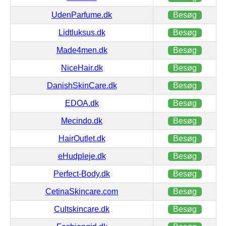
UdenParfume.dk
Besøg
Lidtluksus.dk
Besøg
Made4men.dk
Besøg
NiceHair.dk
Besøg
DanishSkinCare.dk
Besøg
EDOA.dk
Besøg
Mecindo.dk
Besøg
HairOutlet.dk
Besøg
eHudpleje.dk
Besøg
Perfect-Body.dk
Besøg
CetinaSkincare.com
Besøg
Cultskincare.dk
Besøg