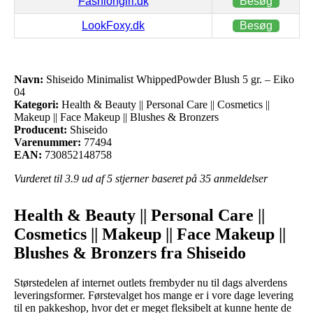
Fashiongirl.dk
Besøg
LookFoxy.dk
Besøg
Navn:
Shiseido Minimalist WhippedPowder Blush 5 gr. – Eiko
04
Kategori:
Health & Beauty || Personal Care || Cosmetics ||
Makeup || Face Makeup || Blushes & Bronzers
Producent:
Shiseido
Varenummer:
77494
EAN:
730852148758
Vurderet til
3.9
ud af 5 stjerner baseret på
35
anmeldelser
Health & Beauty || Personal Care ||
Cosmetics || Makeup || Face Makeup ||
Blushes & Bronzers fra Shiseido
Størstedelen af internet outlets frembyder nu til dags alverdens
leveringsformer. Førstevalget hos mange er i vore dage levering
til en pakkeshop, hvor det er meget fleksibelt at kunne hente de