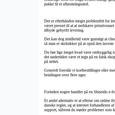
pakke til et afhentningssted.
Det er efterhånden meget problemfrit for inte
været presset til at at nedskære prisniveaue
tilbyde gebyrfri levering.
Det kan dog imidlertid være gunstigt at che
så man er skråsikker på at opnå den laveste 
Du bør lige meget hvad være omhyggelig med,
det undertiden være et tegn på en falsk sho
på nettet.
Generelt foreslår vi kortbestillinger eller m
betalingen over flere uger.
Forinden nogen handler på en Shiseido e-fo
Et andet alternativ er at efterse om online f
danske regler, og at internet forhandleren a
support, såfremt du møder problemer som fø