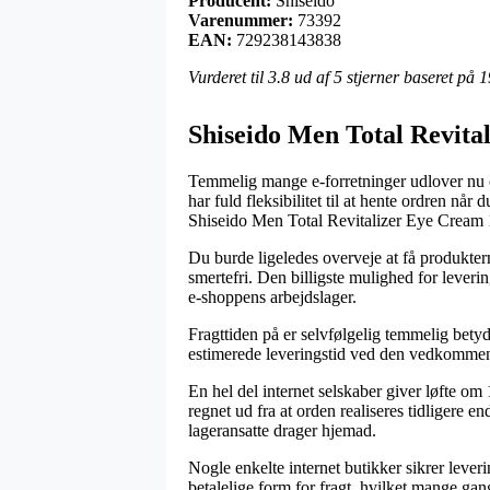
Producent:
Shiseido
Varenummer:
73392
EAN:
729238143838
Vurderet til
3.8
ud af 5 stjerner baseret på
1
Shiseido Men Total Revita
Temmelig mange e-forretninger udlover nu om 
har fuld fleksibilitet til at hente ordren nå
Shiseido Men Total Revitalizer Eye Cream 
Du burde ligeledes overveje at få produkterne
smertefri. Den billigste mulighed for leverin
e-shoppens arbejdslager.
Fragttiden på er selvfølgelig temmelig betyd
estimerede leveringstid ved den vedkomme
En hel del internet selskaber giver løfte o
regnet ud fra at orden realiseres tidligere e
lageransatte drager hjemad.
Nogle enkelte internet butikker sikrer leve
betalelige form for fragt, hvilket mange gan