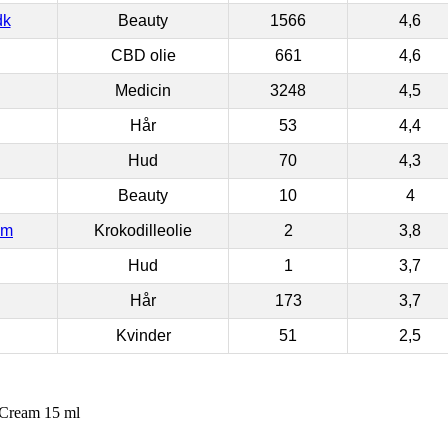
dk
Beauty
1566
4,6
CBD olie
661
4,6
Medicin
3248
4,5
Hår
53
4,4
Hud
70
4,3
Beauty
10
4
om
Krokodilleolie
2
3,8
Hud
1
3,7
Hår
173
3,7
Kvinder
51
2,5
 Cream 15 ml