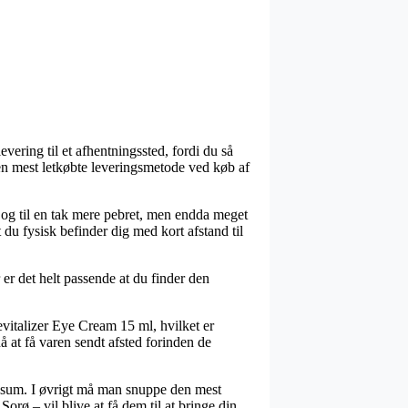
vering til et afhentningssted, fordi du så
e den mest letkøbte leveringsmetode ved køb af
af og til en tak mere pebret, men endda meget
 du fysisk befinder dig med kort afstand til
 er det helt passende at du finder den
evitalizer Eye Cream 15 ml, hvilket er
nå at få varen sendt afsted forinden de
at sum. I øvrigt må man snuppe den mest
orø – vil blive at få dem til at bringe din