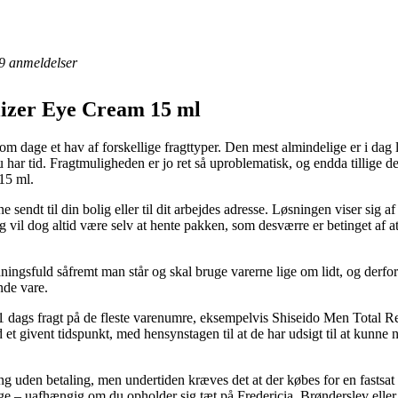
9
anmeldelser
lizer Eye Cream 15 ml
dage et hav af forskellige fragttyper. Den mest almindelige er i dag le
r du har tid. Fragtmuligheden er jo ret så uproblematisk, og endda tillig
15 ml.
 sendt til din bolig eller til dit arbejdes adresse. Løsningen viser sig 
g vil dog altid være selv at hente pakken, som desværre er betinget af at
ningsfuld såfremt man står og skal bruge varerne lige om lidt, og derfor
nde vare.
m 1 dags fragt på de fleste varenumre, eksempelvis Shiseido Men Total R
nd et givent tidspunkt, med hensynstagen til at de har udsigt til at kunne 
ring uden betaling, men undertiden kræves det at der købes for en fasts
ge – uafhængig om du opholder sig tæt på Fredericia, Brønderslev eller S