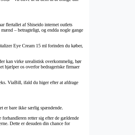
 flertallet af Shiseido internet outlets
 og mænd – betragteligt, og endda nogle gange
italizer Eye Cream 15 ml forinden du køber,
der kan virke urealistisk overkommelig, bør
et hjælper os overfor bedrageriske firmaer
s. ViaBill, ifald du higer efter at afdrage
et er bare ikke særlig spændende.
ne forhandleren retter sig efter de gældende
jerne. Dette er desuden din chance for