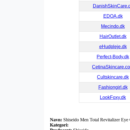
DanishSkinCare.
EDOA.dk
Mecindo.dk
HairOutlet.dk
eHudpleje.dk
Perfect-Body.dk
CetinaSkincare.c
Cultskincare.dk
Fashiongirl.dk
LookFoxy.dk
Navn:
Shiseido Men Total Revitalizer Eye
Kategori: