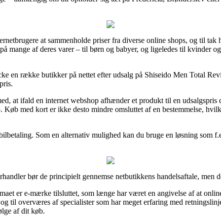
rnetbrugere at sammenholde priser fra diverse online shops, og til tak har
t på mange af deres varer – til børn og babyer, og ligeledes til kvinder
cke en række butikker på nettet efter udsalg på Shiseido Men Total Rev
pris.
 at ifald en internet webshop afhænder et produkt til en udsalgspris 
p. Køb med kort er ikke desto mindre omsluttet af en bestemmelse, hvilk
obilbetaling. Som en alternativ mulighed kan du bruge en løsning som f.ek
rhandler bør de principielt gennemse netbutikkens handelsaftale, men d
irmaet er e-mærke tilsluttet, som længe har været en angivelse af at onli
f og til overværes af specialister som har meget erfaring med retningslin
lge af dit køb.