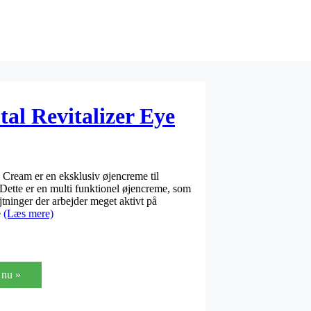
al Revitalizer Eye
 Cream er en eksklusiv øjencreme til
Dette er en multi funktionel øjencreme, som
jtninger der arbejder meget aktivt på
e
(Læs mere)
nu »