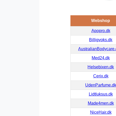
Webshop
Apopro.dk
Billigvoks.dk
AustralianBodycare
Med24.dk
Helsebixen.dk
Cerix.dk
UdenParfume.d
Lidtluksus.dk
Made4men.dk
NiceHair.dk