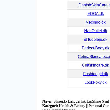
DanishSkinCare.
EDOA.dk
Mecindo.dk
HairOutlet.dk
eHudpleje.dk
Perfect-Body.dk
CetinaSkincare.c
Cultskincare.dk
Fashiongirl.dk
LookFoxy.dk
Navn:
Shiseido LacquerInk LipShine 6 ml 
Kategori:
Health & Beauty || Personal Care 