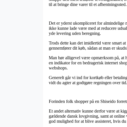
til at bringe dine varer til et afhentningssted.
Det er yderst ukompliceret for almindelige m
ikke kunne lade være med at reducere udsalg
yde levering uden beregning.
Trods dette kan det imidlertid være smart a
gennemfører dit køb, sådan at man er skudsik
Man bør alligevel være opmærksom på, at hvis
en indikator for en bedragerisk internet sho
webshops.
Generelt går vi ind for kortkøb eller betal
vidt du agter at godtgøre regningen over tid
Forinden folk shopper på en Shiseido forret
Et andet alternativ kunne derfor være at kigg
gældende dansk lovgivning, samt at online
god mulighed for at blive assisteret, hvis du