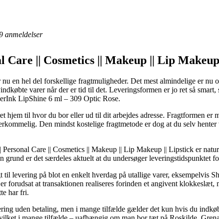
9
anmeldelser
 Care || Cosmetics || Makeup || Lip Makeup 
u en hel del forskellige fragtmuligheder. Det mest almindelige er nu om
ndkøbte varer når der er tid til det. Leveringsformen er jo ret så smart
erInk LipShine 6 ml – 309 Optic Rose.
et hjem til hvor du bor eller ud til dit arbejdes adresse. Fragtformen 
erkommelig. Den mindst kostelige fragtmetode er dog at du selv henter 
ersonal Care || Cosmetics || Makeup || Lip Makeup || Lipstick er naturl
en grund er det særdeles aktuelt at du undersøger leveringstidspunktet fo
sigt til levering på blot en enkelt hverdag på utallige varer, eksempelvi
forudsat at transaktionen realiseres forinden et angivent klokkeslæt, m
e har fri.
evering uden betaling, men i mange tilfælde gælder det kun hvis du indk
ilket i mange tilfælde – uafhængig om man bor tæt på Roskilde, Grenaa e