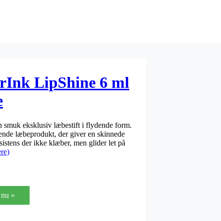
rInk LipShine 6 ml
e
 smuk eksklusiv læbestift i flydende form.
dende læbeprodukt, der giver en skinnede
istens der ikke klæber, men glider let på
re)
nu »