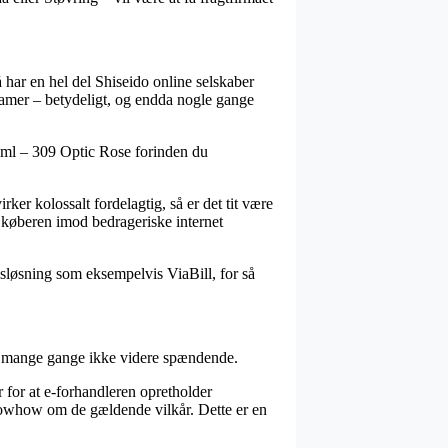
 har en hel del Shiseido online selskaber
 damer – betydeligt, og endda nogle gange
6 ml – 309 Optic Rose forinden du
er kolossalt fordelagtig, så er det tit være
r køberen imod bedrageriske internet
sløsning som eksempelvis ViaBill, for så
dog mange gange ikke videre spændende.
r for at e-forhandleren opretholder
nowhow om de gældende vilkår. Dette er en