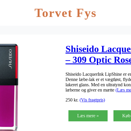
Torvet Fys
Shiseido Lacque
– 309 Optic Ros
Shiseido LacquerInk LipShine er en
Denne læbe-lak er et vægtløst, fly
lakeret glans. Med en ultratynd kons
læberne og giver en mætte
(Læs me
250
kr.
(Vis fragtpris)
Læs mere »
Køb 