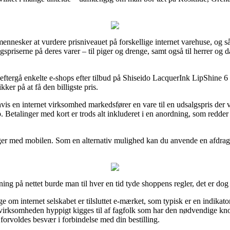
ennesker at vurdere prisniveauet på forskellige internet varehuse, og så
spriserne på deres varer – til piger og drenge, samt også til herrer og
t eftergå enkelte e-shops efter tilbud på Shiseido LacquerInk LipShine 
ker på at få den billigste pris.
 en internet virksomhed markedsfører en vare til en udsalgspris der virk
p. Betalinger med kort er trods alt inkluderet i en anordning, som redde
inger med mobilen. Som en alternativ mulighed kan du anvende en afdrag
.
ning på nettet burde man til hver en tid tyde shoppens regler, det er 
e om internet selskabet er tilsluttet e-mærket, som typisk er en indikato
 virksomheden hyppigt kigges til af fagfolk som har den nødvendige k
 forvoldes besvær i forbindelse med din bestilling.