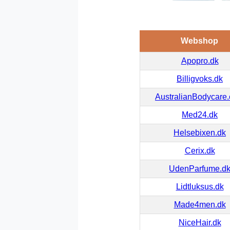
Webshop
Apopro.dk
Billigvoks.dk
AustralianBodycare
Med24.dk
Helsebixen.dk
Cerix.dk
UdenParfume.d
Lidtluksus.dk
Made4men.dk
NiceHair.dk