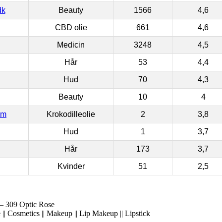
dk
Beauty
1566
4,6
CBD olie
661
4,6
Medicin
3248
4,5
Hår
53
4,4
Hud
70
4,3
Beauty
10
4
om
Krokodilleolie
2
3,8
Hud
1
3,7
Hår
173
3,7
Kvinder
51
2,5
– 309 Optic Rose
|| Cosmetics || Makeup || Lip Makeup || Lipstick