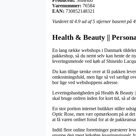
Producent:
Shiseido
Varenummer:
76584
EAN:
730852148321
Vurderet til
4.9
ud af 5 stjerner baseret på
4
Health & Beauty || Personal
En lang række webshops i Danmark tildeler n
pakkeshop, så du nemt selv kan hente de nyi
leveringsmetode ved køb af Shiseido Lacqu
Du kan tillige tænke over at få pakken lever
omkostningsfuld, men lige så vel særligt ov
bor lige ved webshoppens adresse.
Leveringshastigheden på Health & Beauty || P
skal bruge ordren inden for kort tid, så af d
En stor portion internet butikker stiller ud
Optic Rose, men vær opmærksom på at det er 
at få varen ordnet forud for at de pakkeansatt
Indtil flere online forretninger præsterer l
snuppe den mest letkøbte leveringsmanér, hv