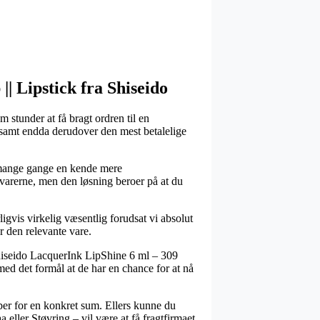
|| Lipstick fra Shiseido
 stunder at få bragt ordren til en
, samt endda derudover den mest betalelige
er mange gange en kende mere
varerne, men den løsning beroer på at du
igvis virkelig væsentlig forudsat vi absolut
r den relevante vare.
s Shiseido LacquerInk LipShine 6 ml – 309
ed det formål at de har en chance for at nå
øber for en konkret sum. Ellers kunne du
ller Støvring – vil være at få fragtfirmaet