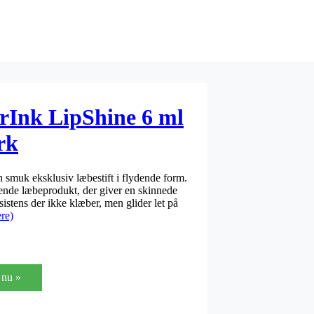
rInk LipShine 6 ml
rk
 smuk eksklusiv læbestift i flydende form.
dende læbeprodukt, der giver en skinnede
istens der ikke klæber, men glider let på
re)
nu »