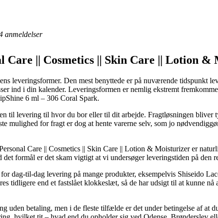
4
anmeldelser
 Care || Cosmetics || Skin Care || Lotion & 
dens leveringsformer. Den mest benyttede er på nuværende tidspunkt lev
ser ind i din kalender. Leveringsformen er nemlig ekstremt fremkommeli
LipShine 6 ml – 306 Coral Spark.
n til levering til hvor du bor eller til dit arbejde. Fragtløsningen blive
te mulighed for fragt er dog at hente varerne selv, som jo nødvendiggør a
ersonal Care || Cosmetics || Skin Care || Lotion & Moisturizer er natur
det formål er det skam vigtigt at vi undersøger leveringstiden på den r
n for dag-til-dag levering på mange produkter, eksempelvis Shiseido L
es tidligere end et fastslået klokkeslæt, så de har udsigt til at kunne nå
g uden betaling, men i de fleste tilfælde er det under betingelse af at d
ing, hvilket tit – hvad end du opholder sig ved Odense, Brønderslev eller