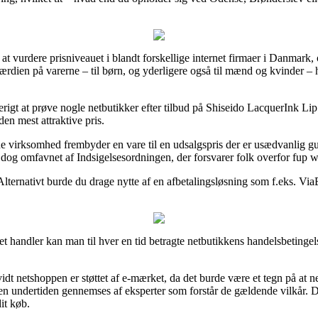
k at vurdere prisniveauet i blandt forskellige internet firmaer i Danmark, 
værdien på varerne – til børn, og yderligere også til mænd og kvinder –
tterigt at prøve nogle netbutikker efter tilbud på Shiseido LacquerInk 
en mest attraktive pris.
ine virksomhed frembyder en vare til en udsalgspris der er usædvanlig gu
r dog omfavnet af Indsigelsesordningen, der forsvarer folk overfor fup 
 Alternativt burde du drage nytte af en afbetalingsløsning som f.eks. Via
et handler kan man til hver en tid betragte netbutikkens handelsbetingels
idt netshoppen er støttet af e-mærket, da det burde være et tegn på at 
pen undertiden gennemses af eksperter som forstår de gældende vilkår. D
it køb.