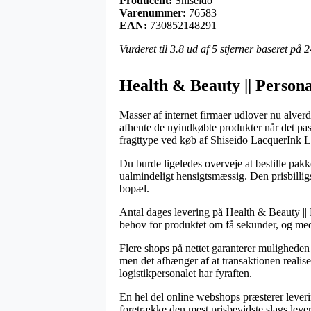
Producent:
Shiseido
Varenummer:
76583
EAN:
730852148291
Vurderet til
3.8
ud af 5 stjerner baseret på
2
Health & Beauty || Personal
Masser af internet firmaer udlover nu alver
afhente de nyindkøbte produkter når det pas
fragttype ved køb af Shiseido LacquerInk 
Du burde ligeledes overveje at bestille pakke
ualmindeligt hensigtsmæssig. Den prisbilligs
bopæl.
Antal dages levering på Health & Beauty || P
behov for produktet om få sekunder, og med 
Flere shops på nettet garanterer mulighede
men det afhænger af at transaktionen realiser
logistikpersonalet har fyraften.
En hel del online webshops præsterer leverin
foretrække den mest prisbevidste slags lever