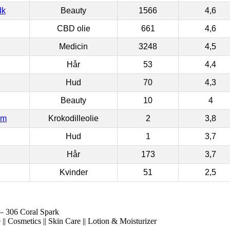
dk
Beauty
1566
4,6
CBD olie
661
4,6
Medicin
3248
4,5
Hår
53
4,4
Hud
70
4,3
Beauty
10
4
om
Krokodilleolie
2
3,8
Hud
1
3,7
Hår
173
3,7
Kvinder
51
2,5
– 306 Coral Spark
|| Cosmetics || Skin Care || Lotion & Moisturizer