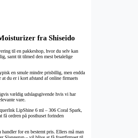
Moisturizer fra Shiseido
ering til en pakkeshop, hvor du selv kan
g, samt tit tilmed den mest betalelige
r typisk en smule mindre prisbillig, men endda
t du er i kort afstand af online firmaets
ligvis vældig udslagsgivende hvis vi har
elevante vare.
acquerInk LipShine 6 ml – 306 Coral Spark,
 at få ordren på posthuset forinden
u handler for en bestemt pris. Ellers må man
 Slangerup – vil blive at få fragtfirmaet til