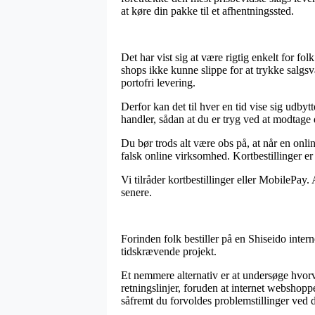
at køre din pakke til et afhentningssted.
Det har vist sig at være rigtig enkelt for fol
shops ikke kunne slippe for at trykke salgs
portofri levering.
Derfor kan det til hver en tid vise sig udby
handler, sådan at du er tryg ved at modtage d
Du bør trods alt være obs på, at når en onl
falsk online virksomhed. Kortbestillinger e
Vi tilråder kortbestillinger eller MobilePay.
senere.
Forinden folk bestiller på en Shiseido intern
tidskrævende projekt.
Et nemmere alternativ er at undersøge hvorv
retningslinjer, foruden at internet webshop
såfremt du forvoldes problemstillinger ved d