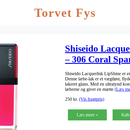
Torvet Fys
Shiseido Lacque
– 306 Coral Spa
Shiseido LacquerInk LipShine er en
Denne læbe-lak er et vægtløst, fly
lakeret glans. Med en ultratynd kons
læberne og giver en mætte
(Læs me
250
kr.
(Vis fragtpris)
Læs mere »
Køb 