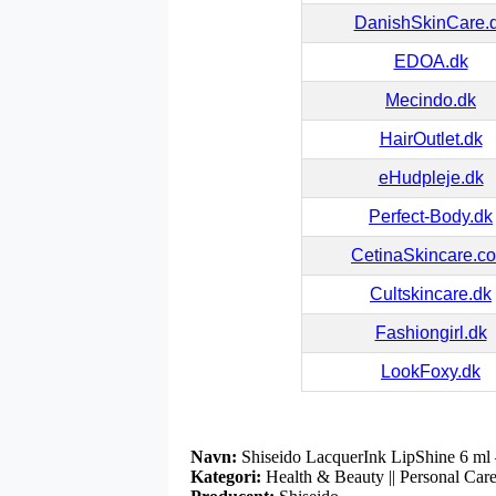
DanishSkinCare.
EDOA.dk
Mecindo.dk
HairOutlet.dk
eHudpleje.dk
Perfect-Body.dk
CetinaSkincare.c
Cultskincare.dk
Fashiongirl.dk
LookFoxy.dk
Navn:
Shiseido LacquerInk LipShine 6 ml 
Kategori:
Health & Beauty || Personal Care 