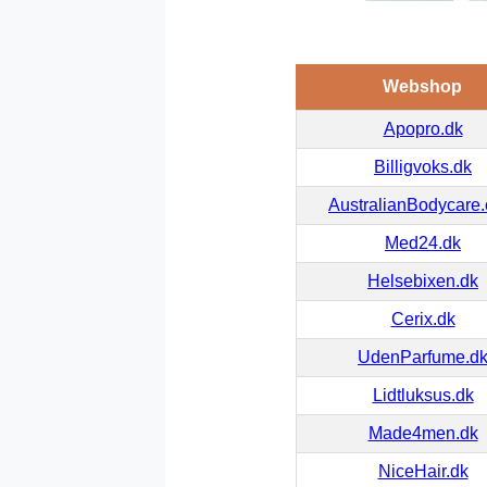
Webshop
Apopro.dk
Billigvoks.dk
AustralianBodycare
Med24.dk
Helsebixen.dk
Cerix.dk
UdenParfume.d
Lidtluksus.dk
Made4men.dk
NiceHair.dk