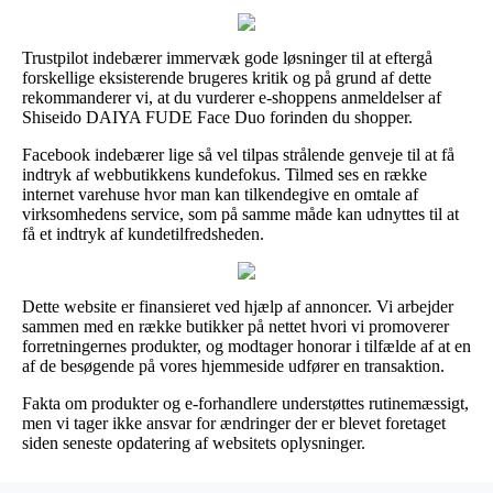
Trustpilot indebærer immervæk gode løsninger til at eftergå
forskellige eksisterende brugeres kritik og på grund af dette
rekommanderer vi, at du vurderer e-shoppens anmeldelser af
Shiseido DAIYA FUDE Face Duo forinden du shopper.
Facebook indebærer lige så vel tilpas strålende genveje til at få
indtryk af webbutikkens kundefokus. Tilmed ses en række
internet varehuse hvor man kan tilkendegive en omtale af
virksomhedens service, som på samme måde kan udnyttes til at
få et indtryk af kundetilfredsheden.
Dette website er finansieret ved hjælp af annoncer. Vi arbejder
sammen med en række butikker på nettet hvori vi promoverer
forretningernes produkter, og modtager honorar i tilfælde af at en
af de besøgende på vores hjemmeside udfører en transaktion.
Fakta om produkter og e-forhandlere understøttes rutinemæssigt,
men vi tager ikke ansvar for ændringer der er blevet foretaget
siden seneste opdatering af websitets oplysninger.