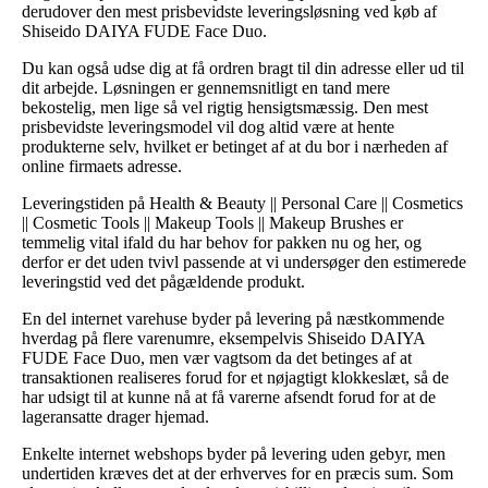
derudover den mest prisbevidste leveringsløsning ved køb af
Shiseido DAIYA FUDE Face Duo.
Du kan også udse dig at få ordren bragt til din adresse eller ud til
dit arbejde. Løsningen er gennemsnitligt en tand mere
bekostelig, men lige så vel rigtig hensigtsmæssig. Den mest
prisbevidste leveringsmodel vil dog altid være at hente
produkterne selv, hvilket er betinget af at du bor i nærheden af
online firmaets adresse.
Leveringstiden på Health & Beauty || Personal Care || Cosmetics
|| Cosmetic Tools || Makeup Tools || Makeup Brushes er
temmelig vital ifald du har behov for pakken nu og her, og
derfor er det uden tvivl passende at vi undersøger den estimerede
leveringstid ved det pågældende produkt.
En del internet varehuse byder på levering på næstkommende
hverdag på flere varenumre, eksempelvis Shiseido DAIYA
FUDE Face Duo, men vær vagtsom da det betinges af at
transaktionen realiseres forud for et nøjagtigt klokkeslæt, så de
har udsigt til at kunne nå at få varerne afsendt forud for at de
lageransatte drager hjemad.
Enkelte internet webshops byder på levering uden gebyr, men
undertiden kræves det at der erhverves for en præcis sum. Som