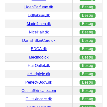
UdenParfume.dk
Besøg
Lidtluksus.dk
Besøg
Made4men.dk
Besøg
NiceHair.dk
Besøg
DanishSkinCare.dk
Besøg
EDOA.dk
Besøg
Mecindo.dk
Besøg
HairOutlet.dk
Besøg
eHudpleje.dk
Besøg
Perfect-Body.dk
Besøg
CetinaSkincare.com
Besøg
Cultskincare.dk
Besøg