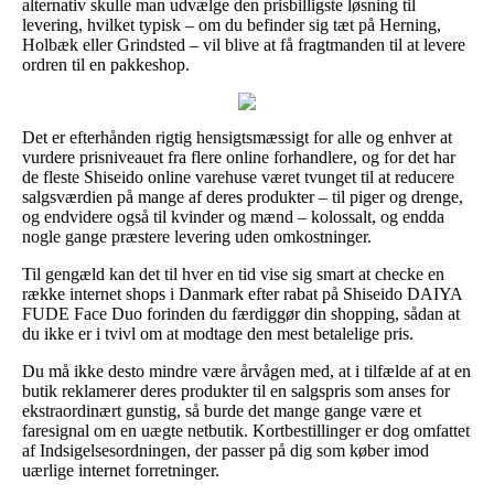
alternativ skulle man udvælge den prisbilligste løsning til
levering, hvilket typisk – om du befinder sig tæt på Herning,
Holbæk eller Grindsted – vil blive at få fragtmanden til at levere
ordren til en pakkeshop.
Det er efterhånden rigtig hensigtsmæssigt for alle og enhver at
vurdere prisniveauet fra flere online forhandlere, og for det har
de fleste Shiseido online varehuse været tvunget til at reducere
salgsværdien på mange af deres produkter – til piger og drenge,
og endvidere også til kvinder og mænd – kolossalt, og endda
nogle gange præstere levering uden omkostninger.
Til gengæld kan det til hver en tid vise sig smart at checke en
række internet shops i Danmark efter rabat på Shiseido DAIYA
FUDE Face Duo forinden du færdiggør din shopping, sådan at
du ikke er i tvivl om at modtage den mest betalelige pris.
Du må ikke desto mindre være årvågen med, at i tilfælde af at en
butik reklamerer deres produkter til en salgspris som anses for
ekstraordinært gunstig, så burde det mange gange være et
faresignal om en uægte netbutik. Kortbestillinger er dog omfattet
af Indsigelsesordningen, der passer på dig som køber imod
uærlige internet forretninger.