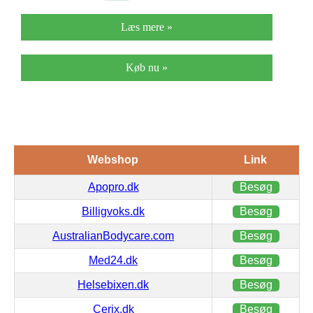
Læs mere »
Køb nu »
Webshop
Link
Apopro.dk
Besøg
Billigvoks.dk
Besøg
AustralianBodycare.com
Besøg
Med24.dk
Besøg
Helsebixen.dk
Besøg
Cerix.dk
Besøg