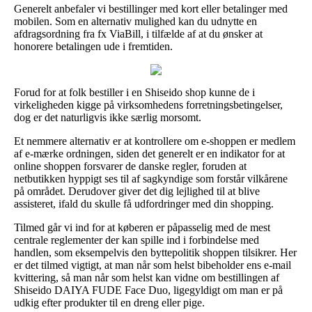
Generelt anbefaler vi bestillinger med kort eller betalinger med
mobilen. Som en alternativ mulighed kan du udnytte en
afdragsordning fra fx ViaBill, i tilfælde af at du ønsker at
honorere betalingen ude i fremtiden.
Forud for at folk bestiller i en Shiseido shop kunne de i
virkeligheden kigge på virksomhedens forretningsbetingelser,
dog er det naturligvis ikke særlig morsomt.
Et nemmere alternativ er at kontrollere om e-shoppen er medlem
af e-mærke ordningen, siden det generelt er en indikator for at
online shoppen forsvarer de danske regler, foruden at
netbutikken hyppigt ses til af sagkyndige som forstår vilkårene
på området. Derudover giver det dig lejlighed til at blive
assisteret, ifald du skulle få udfordringer med din shopping.
Tilmed går vi ind for at køberen er påpasselig med de mest
centrale reglementer der kan spille ind i forbindelse med
handlen, som eksempelvis den byttepolitik shoppen tilsikrer. Her
er det tilmed vigtigt, at man når som helst bibeholder ens e-mail
kvittering, så man når som helst kan vidne om bestillingen af
Shiseido DAIYA FUDE Face Duo, ligegyldigt om man er på
udkig efter produkter til en dreng eller pige.