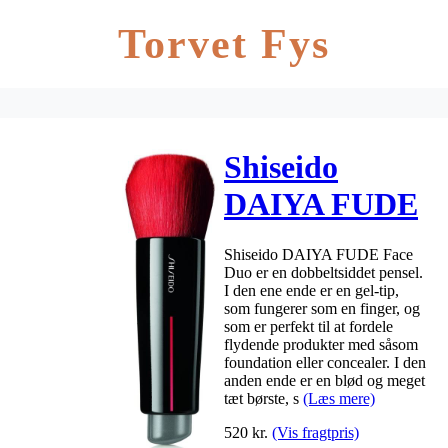
Torvet Fys
Shiseido
DAIYA FUDE
Face Duo
Shiseido DAIYA FUDE Face
Duo er en dobbeltsiddet pensel.
I den ene ende er en gel-tip,
som fungerer som en finger, og
som er perfekt til at fordele
flydende produkter med såsom
foundation eller concealer. I den
anden ende er en blød og meget
tæt børste, s
(Læs mere)
520
kr.
(Vis fragtpris)