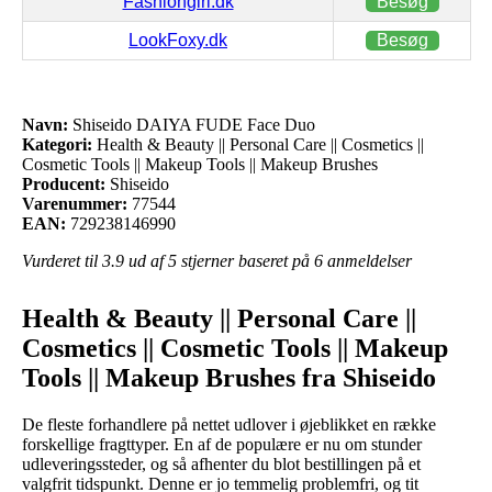
Fashiongirl.dk
Besøg
LookFoxy.dk
Besøg
Navn:
Shiseido DAIYA FUDE Face Duo
Kategori:
Health & Beauty || Personal Care || Cosmetics ||
Cosmetic Tools || Makeup Tools || Makeup Brushes
Producent:
Shiseido
Varenummer:
77544
EAN:
729238146990
Vurderet til
3.9
ud af 5 stjerner baseret på
6
anmeldelser
Health & Beauty || Personal Care ||
Cosmetics || Cosmetic Tools || Makeup
Tools || Makeup Brushes fra Shiseido
De fleste forhandlere på nettet udlover i øjeblikket en række
forskellige fragttyper. En af de populære er nu om stunder
udleveringssteder, og så afhenter du blot bestillingen på et
valgfrit tidspunkt. Denne er jo temmelig problemfri, og tit