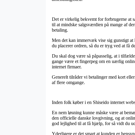
Det er virkelig bekvemt for forbrugerne at s
til at mindske salgsværdien på mange af der
betaling.
Men det kan immervæk vise sig gunstigt at k
du placerer ordren, så du er tryg ved at få den
Du skal dog være så påpasselig, at i tilfæld
gange være et fingerpeg om en uærlig onlin
internet firmaer.
Generelt tilråder vi betalinger med kort ell
af flere omgange.
Inden folk køber i en Shiseido internet web
En nem løsning kunne måske være at bemærk
den officielle danske lovgivning, og at onl
god lejlighed til at få hjælp, for så vidt du 
Yderligere er det smart at kunden er hensynst