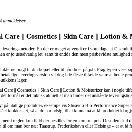
4
anmeldelser
 Care || Cosmetics || Skin Care || Lotion & 
se leveringsmetoder. En der er meget anvendt er i vore dage at få sendt 
men er jo usædvanlig let, samt tit endda den mest prisbevidste mulighed 
ukterne bragt til din bopæl eller til når du er på job. Fragttypen viser 
talelige leveringsversion vil dog i de fleste tilfælde være at hente pr
butikkens lager.
l Care || Cosmetics || Skin Care || Lotion & Moisturizer kan i nogle ti
d det formål er det faktisk aktuelt at man finder det anslåede levering
gt på utallige produkter, eksempelvis Shiseido Bio-Performance Super E
tslået klokkeslæt, så at de har udsigt til at kunne nå at få produktet klargj
, men i reglen kun ifald der bestilles for en konkret pris. Desuden skal 
til om man bor nær Taastrup, Frederikshavn eller Helsinge – er at få fr