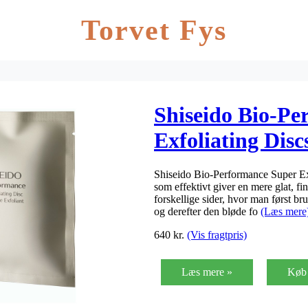
Torvet Fys
Shiseido Bio-Pe
Exfoliating Disc
Shiseido Bio-Performance Super Exf
som effektivt giver en mere glat, fi
forskellige sider, hvor man først br
og derefter den bløde fo
(Læs mere
640
kr.
(Vis fragtpris)
Læs mere »
Køb 