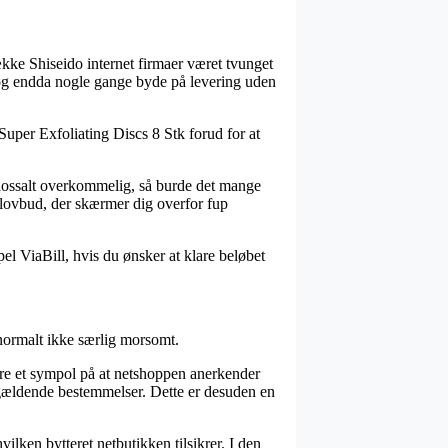
ække Shiseido internet firmaer været tvunget
, og endda nogle gange byde på levering uden
uper Exfoliating Discs 8 Stk forud for at
kolossalt overkommelig, så burde det mange
 lovbud, der skærmer dig overfor fup
el ViaBill, hvis du ønsker at klare beløbet
normalt ikke særlig morsomt.
re et sympol på at netshoppen anerkender
 gældende bestemmelser. Dette er desuden en
ilken bytteret netbutikken tilsikrer. I den