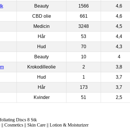
dk
Beauty
1566
4,6
CBD olie
661
4,6
Medicin
3248
4,5
Hår
53
4,4
Hud
70
4,3
Beauty
10
4
om
Krokodilleolie
2
3,8
Hud
1
3,7
Hår
173
3,7
Kvinder
51
2,5
liating Discs 8 Stk
|| Cosmetics || Skin Care || Lotion & Moisturizer