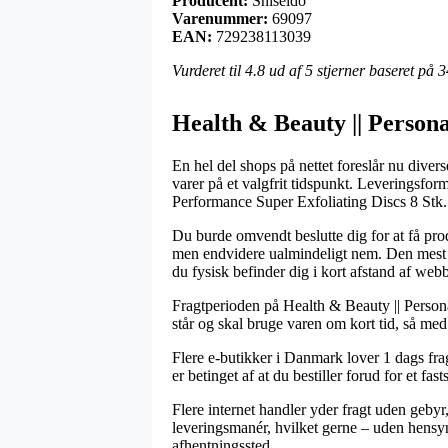
Producent:
Shiseido
Varenummer:
69097
EAN:
729238113039
Vurderet til
4.8
ud af 5 stjerner baseret på
3
Health & Beauty || Personal
En hel del shops på nettet foreslår nu diver
varer på et valgfrit tidspunkt. Leveringsfor
Performance Super Exfoliating Discs 8 Stk.
Du burde omvendt beslutte dig for at få prod
men endvidere ualmindeligt nem. Den mest be
du fysisk befinder dig i kort afstand af web
Fragtperioden på Health & Beauty || Persona
står og skal bruge varen om kort tid, så me
Flere e-butikker i Danmark lover 1 dags fra
er betinget af at du bestiller forud for et fas
Flere internet handler yder fragt uden gebyr
leveringsmanér, hvilket gerne – uden hensyn 
afhentningssted.