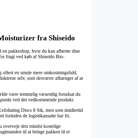
Moisturizer fra Shiseido
til en pakkeshop, hvor du kan afhente dine
for fragt ved køb af Shiseido Bio-
sig oftest en smule mere omkostningsfuld,
odukterne selv, som desværre afhænger af at
lfælde være temmelig væsentlig forudsat du
stidspunkt ved det vedkommende produkt.
xfoliating Discs 8 Stk, men som imidlertid
ort forinden de logistikansatte har fri.
du overveje den mindst kostelige
agtmanden til at bringe pakken til et