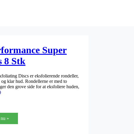
rformance Super
s 8 Stk
oliating Discs er eksfolierende rondeller,
n og klar hud. Rondellerne er med to
uger den grove side for at eksfoliere huden,
)
nu »