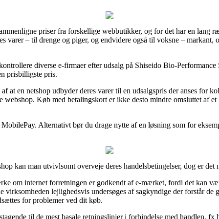
ammenligne priser fra forskellige webbutikker, og for det har en lang r
es varer – til drenge og piger, og endvidere også til voksne – markant
ontrollere diverse e-firmaer efter udsalg på Shiseido Bio-Performance S
 prisbilligste pris.
e af at en netshop udbyder deres varer til en udsalgspris der anses for 
e webshop. Køb med betalingskort er ikke desto mindre omsluttet af et
er MobilePay. Alternativt bør du drage nytte af en løsning som for eksemp
shop kan man utvivlsomt overveje deres handelsbetingelser, dog er det 
e om internet forretningen er godkendt af e-mærket, fordi det kan væ
ine virksomheden lejlighedsvis undersøges af sagkyndige der forstår de
udsættes for problemer ved dit køb.
agende til de mest basale retningslinjer i forbindelse med handlen, fx hv