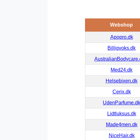
Webshop
Apopro.dk
Billigvoks.dk
AustralianBodycare
Med24.dk
Helsebixen.dk
Cerix.dk
UdenParfume.d
Lidtluksus.dk
Made4men.dk
NiceHair.dk