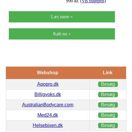
990
kr.
(Vis fragtpris)
Læs mere »
Køb nu »
Webshop
Link
Apopro.dk
Besøg
Billigvoks.dk
Besøg
AustralianBodycare.com
Besøg
Med24.dk
Besøg
Helsebixen.dk
Besøg