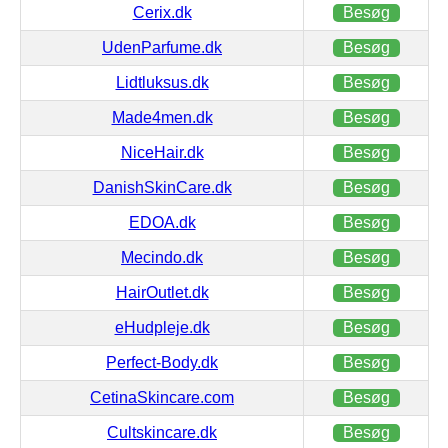
Cerix.dk
Besøg
UdenParfume.dk
Besøg
Lidtluksus.dk
Besøg
Made4men.dk
Besøg
NiceHair.dk
Besøg
DanishSkinCare.dk
Besøg
EDOA.dk
Besøg
Mecindo.dk
Besøg
HairOutlet.dk
Besøg
eHudpleje.dk
Besøg
Perfect-Body.dk
Besøg
CetinaSkincare.com
Besøg
Cultskincare.dk
Besøg