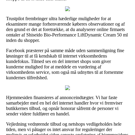
Trustpilot frembringer ultra hæderlige muligheder for at
eksaminere mange forhenværende køberes observationer og af
den grund er det at foretrække, at du analyserer online firmaets
omtaler af Shiseido Bio-Performance LiftDynamic Cream 50 ml
inden du shopper.
Facebook præsterer på samme måde uden sammenligning fine
løsninger til at få kendskab til internet virksomhedens
kundefokus. Tilmed ses en del internet shops som giver
kunderne mulighed for at meddele en vurdering af
virksomhedens service, som også må udnyttes til at fornemme
kundernes tilfredshed.
Hjemmesiden finansieres af annonceindtægter. Vi har faste
samarbejder med en hel del internet handler hvor vi fremviser
butikkernes tilbud, og opnår honorar såfremt de personer vi
sender videre fuldfører en handel.
Vejledning vedrørende tilbud og netshops vedligeholdes hele
tiden, men vi påtager os intet ansvar for reguleringer der
muligvis er udarbejdet siden seneste opdatering af hjemmesidens