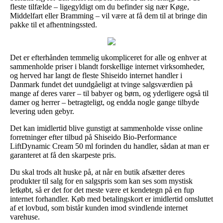
fleste tilfælde – ligegyldigt om du befinder sig nær Køge,
Middelfart eller Bramming – vil være at få dem til at bringe din
pakke til et afhentningssted.
Det er efterhånden temmelig ukompliceret for alle og enhver at
sammenholde priser i blandt forskellige internet virksomheder,
og herved har langt de fleste Shiseido internet handler i
Danmark fundet det uundgåeligt at tvinge salgsværdien på
mange af deres varer – til babyer og børn, og yderligere også til
damer og herrer – betragteligt, og endda nogle gange tilbyde
levering uden gebyr.
Det kan imidlertid blive gunstigt at sammenholde visse online
forretninger efter tilbud på Shiseido Bio-Performance
LiftDynamic Cream 50 ml forinden du handler, sådan at man er
garanteret at få den skarpeste pris.
Du skal trods alt huske på, at når en butik afsætter deres
produkter til salg for en salgspris som kan ses som mystisk
letkøbt, så er det for det meste være et kendetegn på en fup
internet forhandler. Køb med betalingskort er imidlertid omsluttet
af et lovbud, som bistår kunden imod svindlende internet
varehuse.