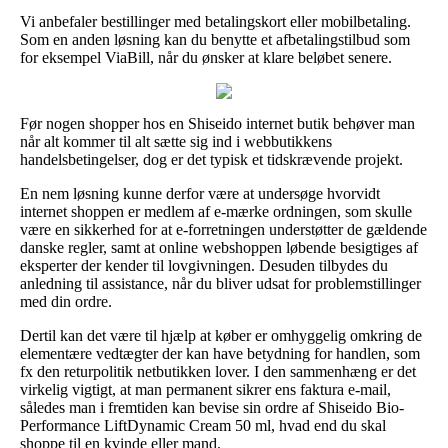
Vi anbefaler bestillinger med betalingskort eller mobilbetaling.
Som en anden løsning kan du benytte et afbetalingstilbud som
for eksempel ViaBill, når du ønsker at klare beløbet senere.
Før nogen shopper hos en Shiseido internet butik behøver man
når alt kommer til alt sætte sig ind i webbutikkens
handelsbetingelser, dog er det typisk et tidskrævende projekt.
En nem løsning kunne derfor være at undersøge hvorvidt
internet shoppen er medlem af e-mærke ordningen, som skulle
være en sikkerhed for at e-forretningen understøtter de gældende
danske regler, samt at online webshoppen løbende besigtiges af
eksperter der kender til lovgivningen. Desuden tilbydes du
anledning til assistance, når du bliver udsat for problemstillinger
med din ordre.
Dertil kan det være til hjælp at køber er omhyggelig omkring de
elementære vedtægter der kan have betydning for handlen, som
fx den returpolitik netbutikken lover. I den sammenhæng er det
virkelig vigtigt, at man permanent sikrer ens faktura e-mail,
således man i fremtiden kan bevise sin ordre af Shiseido Bio-
Performance LiftDynamic Cream 50 ml, hvad end du skal
shoppe til en kvinde eller mand.