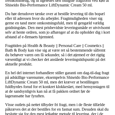
fremkommelig, og tit ligeledes den billigste fragtform ved køb af
Shiseido Bio-Performance LiftDynamic Cream 50 ml.
Du bør derudover tænke over at bestille levering til din bopæl
eller til adressen hvor du arbejder. Fragtmuligheden viser sig
gerne en tand mere omkostningsfuld, men til gengæld vældig
gnidningsløs. Den mest prisbevidste leveringsmåde er utvivlsomt
selv at hente ordren, som jo afhænger af at du opholder dig i kort
afstand af e-firmaets hjemsted.
Fragttiden på Health & Beauty || Personal Care || Cosmetics ||
Bath & Body kan vise sig at være ret så bestemmende såfremt
du behøver varen om få sekunder, så i det øjemed er det rigtig
væsentligt at vi checker det anslåede leveringstidspunkt på det
aktuelle produkt.
En hel del internet forhandlere stiller garanti om dag-til-dag fragt
på adskillige varenumre, eksempelvis Shiseido Bio-Performance
LiftDynamic Cream 50 ml, men det kræver at bestillingen
fuldbyrdes forud for et konkret klokkeslæt, med hensynstagen til
at de sandsynligvis kan nå at få pakken ordnet før de
lageransatte har fyraften.
Visse outlets på nettet tilbyder fri fragt, men i de fleste tilfælde
påkræves det at der bestilles for en fastsat sum. Desuden skal du
beslutte sig for den mest letkøbte metode til levering, der i de