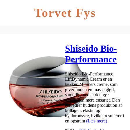
Torvet Fys
Shiseido Bio-
Performance
LiftDynamic
Shiseido Bio-Performance
Cream 50 ml
LiftDynamic Cream er en
lækker 24 timers creme, som
giver huden en masse glød,
samtidig med at den gør
overfladen mere ensartet. Den
forbedrer hudens produktion af
kollagen, elastin og
hyaluronsyre, hvilket resulterer i
en opstram
(Læs mere)