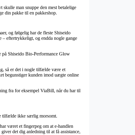
tivt skulle man snuppe den mest betalelige
nge din pakke til en pakkeshop.
er, og følgelig har de fleste Shiseido
ne – eftertrykkeligt, og endda nogle gange
der på Shiseido Bio-Performance Glow
g, så er det i nogle tilfælde være et
lket begunstiger kunden imod uægte online
ng fra for eksempel ViaBill, når du har til
e tilfælde ikke særlig morsomt.
har været et fingerpeg om at e-handlen
iver det dig anledning til at få assistance,