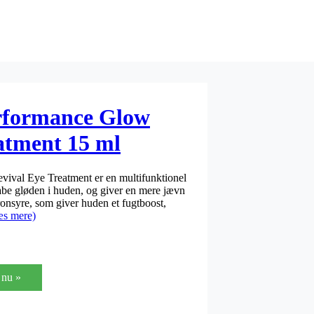
erformance Glow
atment 15 ml
ival Eye Treatment er en multifunktionel
abe gløden i huden, og giver en mere jævn
onsyre, som giver huden et fugtboost,
æs mere)
nu »