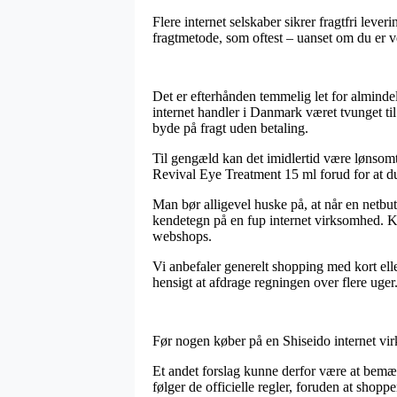
Flere internet selskaber sikrer fragtfri leve
fragtmetode, som oftest – uanset om du er ve
Det er efterhånden temmelig let for almindel
internet handler i Danmark været tvunget til
byde på fragt uden betaling.
Til gengæld kan det imidlertid være lønso
Revival Eye Treatment 15 ml forud for at du h
Man bør alligevel huske på, at når en netbutik
kendetegn på en fup internet virksomhed. K
webshops.
Vi anbefaler generelt shopping med kort elle
hensigt at afdrage regningen over flere uger
Før nogen køber på en Shiseido internet vir
Et andet forslag kunne derfor være at bemæ
følger de officielle regler, foruden at shopp