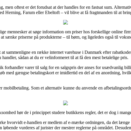
ring, men oftest er det forudsat at der handles for en fastsat sum. Alterna
d Herning, Farum eller Ebeltoft – vil blive at få fragtmanden til at bri
ige mennesker at søge information om priser hos forskellige online firma
 at sænke priserne på produkterne – til børn, og ligeledes også til voks
mt at sammenligne en række internet varehuse i Danmark efter rabatko
andler, sådan at du er velinformeret til at få den mest betalelige pris.
 forhandler varer til salg for en salgspris der anses for usædvanlig billi
øb med gængse betalingskort er imidlertid en del af en anordning, hvi
r mobilbetaling. Som et alternativ kunne du anvende en afbetalingsordni
.
ksomhed bør de i princippet studere butikkens regler, det er dog i mang
rke hvorvidt e-handlen er medlem af e-mærke ordningen, da det længe 
en løbende vurderes af jurister der mestrer reglerne på området. Desuden g