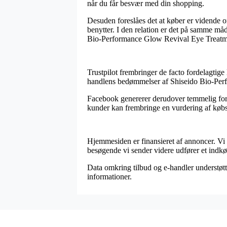
når du får besvær med din shopping.
Desuden foreslåes det at køber er vidende o
benytter. I den relation er det på samme måd
Bio-Performance Glow Revival Eye Treatment
Trustpilot frembringer de facto fordelagtige l
handlens bedømmelser af Shiseido Bio-Perf
Facebook genererer derudover temmelig forde
kunder kan frembringe en vurdering af købsop
Hjemmesiden er finansieret af annoncer. Vi 
besøgende vi sender videre udfører et indkø
Data omkring tilbud og e-handler understøtte
informationer.