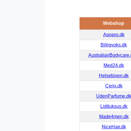
Webshop
Apopro.dk
Billigvoks.dk
AustralianBodycare
Med24.dk
Helsebixen.dk
Cerix.dk
UdenParfume.d
Lidtluksus.dk
Made4men.dk
NiceHair.dk