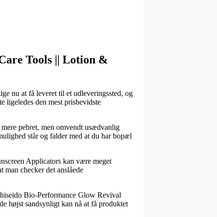
 Care Tools || Lotion &
e nu at få leveret til et udleveringssted, og
fte ligeledes den mest prisbevidste
else mere pebret, men omvendt usædvanlig
 mulighed står og falder med at du har bopæl
Sunscreen Applicators kan være meget
t at man checker det anslåede
s Shiseido Bio-Performance Glow Revival
de højst sandsynligt kan nå at få produktet