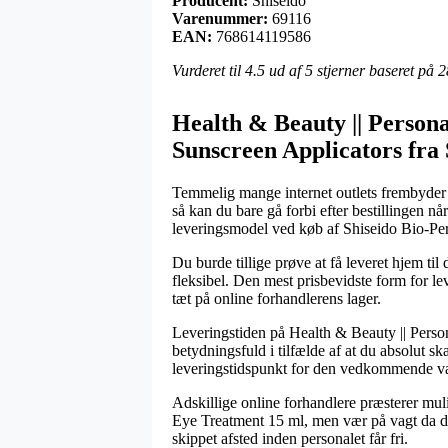
Producent:
Shiseido
Varenummer:
69116
EAN:
768614119586
Vurderet til
4.5
ud af 5 stjerner baseret på
2
Health & Beauty || Personal
Sunscreen Applicators fra 
Temmelig mange internet outlets frembyder i 
så kan du bare gå forbi efter bestillingen nå
leveringsmodel ved køb af Shiseido Bio-P
Du burde tillige prøve at få leveret hjem ti
fleksibel. Den mest prisbevidste form for le
tæt på online forhandlerens lager.
Leveringstiden på Health & Beauty || Person
betydningsfuld i tilfælde af at du absolut s
leveringstidspunkt for den vedkommende va
Adskillige online forhandlere præsterer mu
Eye Treatment 15 ml, men vær på vagt da det 
skippet afsted inden personalet får fri.