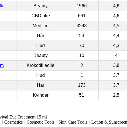
dk
Beauty
1566
4,6
CBD olie
661
4,6
Medicin
3248
4,5
Hår
53
4,4
Hud
70
4,3
Beauty
10
4
om
Krokodilleolie
2
3,8
Hud
1
3,7
Hår
173
3,7
Kvinder
51
2,5
ival Eye Treatment 15 ml
|| Cosmetics || Cosmetic Tools || Skin Care Tools || Lotion & Sunscree