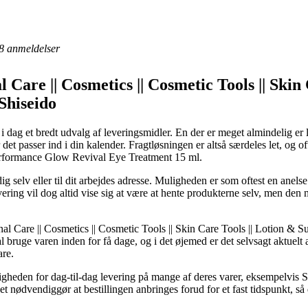
8
anmeldelser
 Care || Cosmetics || Cosmetic Tools || Skin
Shiseido
dag et bredt udvalg af leveringsmidler. En der er meget almindelig er lig
r det passer ind i din kalender. Fragtløsningen er altså særdeles let, og o
erformance Glow Revival Eye Treatment 15 ml.
l dig selv eller til dit arbejdes adresse. Muligheden er som oftest en an
vering vil dog altid vise sig at være at hente produkterne selv, men den
al Care || Cosmetics || Cosmetic Tools || Skin Care Tools || Lotion & 
kal bruge varen inden for få dage, og i det øjemed er det selvsagt aktuel
re.
ligheden for dag-til-dag levering på mange af deres varer, eksempelvi
nødvendiggør at bestillingen anbringes forud for et fast tidspunkt, så 