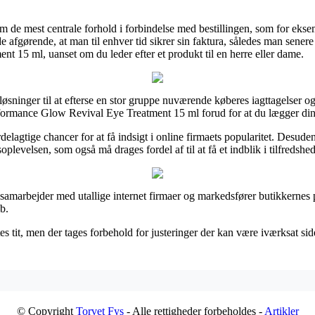
m de mest centrale forhold i forbindelse med bestillingen, som for eks
e afgørende, at man til enhver tid sikrer sin faktura, således man sener
 15 ml, uanset om du leder efter et produkt til en herre eller dame.
øsninger til at efterse en stor gruppe nuværende køberes iagttagelser og d
ormance Glow Revival Eye Treatment 15 ml forud for at du lægger din 
lagtige chancer for at få indsigt i online firmaets popularitet. Desude
levelsen, som også må drages fordel af til at få et indblik i tilfredsh
samarbejder med utallige internet firmaer og markedsfører butikkernes p
b.
s tit, men der tages forbehold for justeringer der kan være iværksat sid
© Copyright
Torvet Fys
- Alle rettigheder forbeholdes -
Artikler