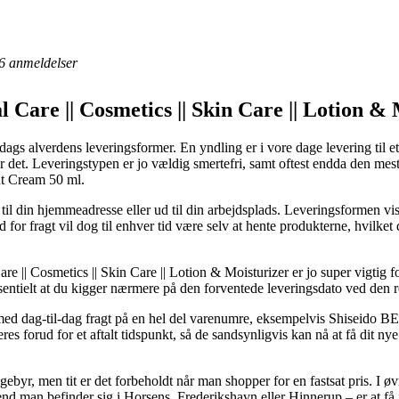
6
anmeldelser
 Care || Cosmetics || Skin Care || Lotion & 
l dags alverdens leveringsformer. En yndling er i vore dage levering til 
r det. Leveringstypen er jo vældig smertefri, samt oftest endda den mes
t Cream 50 ml.
 til din hjemmeadresse eller ud til din arbejdsplads. Leveringsformen vi
for fragt vil dog til enhver tid være selv at hente produkterne, hvilket 
re || Cosmetics || Skin Care || Lotion & Moisturizer er jo super vigtig 
ssentielt at du kigger nærmere på den forventede leveringsdato ved den r
 med dag-til-dag fragt på en hel del varenumre, eksempelvis Shiseid
eres forud for et aftalt tidspunkt, så de sandsynligvis kan nå at få dit n
ebyr, men tit er det forbeholdt når man shopper for en fastsat pris. I øv
nd man befinder sig i Horsens, Frederikshavn eller Hinnerup – er at få frag