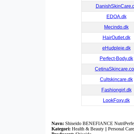
DanishSkinCare.
EDOA.dk
Mecindo.dk
HairOutlet.dk
eHudpleje.dk
Perfect-Body.dk
CetinaSkincare.c
Cultskincare.dk
Fashiongirl.dk
LookFoxy.dk
Navn:
Shiseido BENEFIANCE NutriPerfec
Kategori:
Health & Beauty || Personal Care 