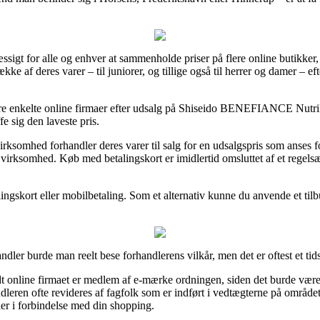
ssigt for alle og enhver at sammenholde priser på flere online butikker
række af deres varer – til juniorer, og tillige også til herrer og damer – 
icere enkelte online firmaer efter udsalg på Shiseido BENEFIANCE Nutri
fe sig den laveste pris.
rksomhed forhandler deres varer til salg for en udsalgspris som anses fo
virksomhed. Køb med betalingskort er imidlertid omsluttet af et regelsæ
lingskort eller mobilbetaling. Som et alternativ kunne du anvende et tilb
ndler burde man reelt bese forhandlerens vilkår, men det er oftest et ti
dt online firmaet er medlem af e-mærke ordningen, siden det burde være
andleren ofte revideres af fagfolk som er indført i vedtægterne på områd
er i forbindelse med din shopping.