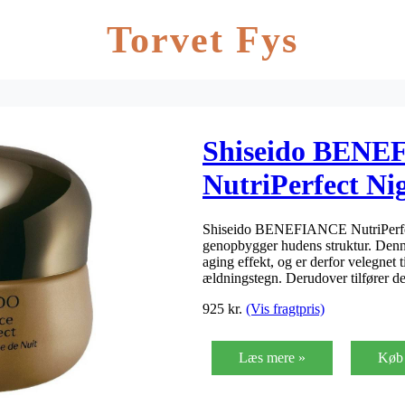
Torvet Fys
Shiseido BEN
NutriPerfect Ni
Shiseido BENEFIANCE NutriPerfect
genopbygger hudens struktur. Denne 
aging effekt, og er derfor velegnet
ældningstegn. Derudover tilfører d
925
kr.
(Vis fragtpris)
Læs mere »
Køb 