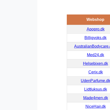
Webshop
Apopro.dk
Billigvoks.dk
AustralianBodycare
Med24.dk
Helsebixen.dk
Cerix.dk
UdenParfume.d
Lidtluksus.dk
Made4men.dk
NiceHair.dk