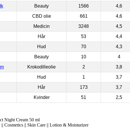
dk
Beauty
1566
4,6
CBD olie
661
4,6
Medicin
3248
4,5
Hår
53
4,4
Hud
70
4,3
Beauty
10
4
om
Krokodilleolie
2
3,8
Hud
1
3,7
Hår
173
3,7
Kvinder
51
2,5
t Night Cream 50 ml
|| Cosmetics || Skin Care || Lotion & Moisturizer