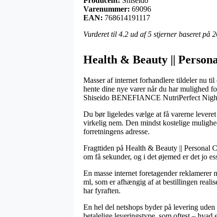
Producent:
Shiseido
Varenummer:
69096
EAN:
768614191117
Vurderet til
4.2
ud af 5 stjerner baseret på
2
Health & Beauty || Personal
Masser af internet forhandlere tildeler nu ti
hente dine nye varer når du har mulighed fo
Shiseido BENEFIANCE NutriPerfect Nigh
Du bør ligeledes vælge at få varerne leveret
virkelig nem. Den mindst kostelige mulighed 
forretningens adresse.
Fragttiden på Health & Beauty || Personal Ca
om få sekunder, og i det øjemed er det jo e
En masse internet foretagender reklamerer
ml, som er afhængig af at bestillingen realis
har fyraften.
En hel del netshops byder på levering uden g
betalelige leveringstype, som oftest – hvad e