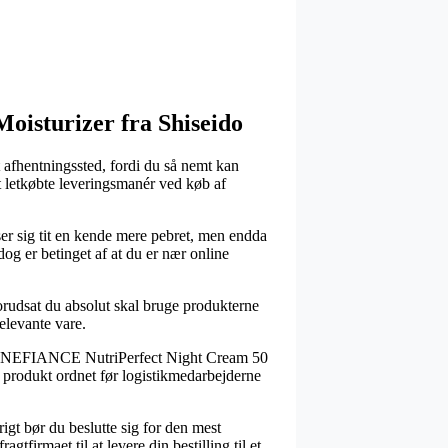
Moisturizer fra Shiseido
et afhentningssted, fordi du så nemt kan
t letkøbte leveringsmanér ved køb af
ser sig tit en kende mere pebret, men endda
dog er betinget af at du er nær online
forudsat du absolut skal bruge produkterne
elevante vare.
o BENEFIANCE NutriPerfect Night Cream 50
ye produkt ordnet før logistikmedarbejderne
rigt bør du beslutte sig for den mest
tfirmaet til at levere din bestilling til et