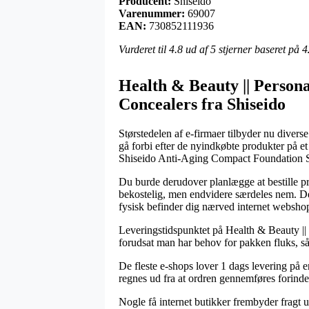
Producent:
Shiseido
Varenummer:
69007
EAN:
730852111936
Vurderet til
4.8
ud af 5 stjerner baseret på
4
Health & Beauty || Persona
Concealers fra Shiseido
Størstedelen af e-firmaer tilbyder nu divers
gå forbi efter de nyindkøbte produkter på et
Shiseido Anti-Aging Compact Foundation 
Du burde derudover planlægge at bestille pro
bekostelig, men endvidere særdeles nem. Den
fysisk befinder dig nærved internet websho
Leveringstidspunktet på Health & Beauty || 
forudsat man har behov for pakken fluks, så 
De fleste e-shops lover 1 dags levering p
regnes ud fra at ordren gennemføres forinden
Nogle få internet butikker frembyder fragt 