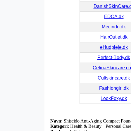
DanishSkinCare.
EDOA.dk
Mecindo.dk
HairOutlet.dk
eHudpleje.dk
Perfect-Body.dk
CetinaSkincare.c
Cultskincare.dk
Fashiongirl.dk
LookFoxy.dk
Navn:
Shiseido Anti-Aging Compact Found
Kategori:
Health & Beauty || Personal Care