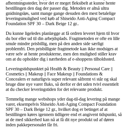
afhentningssteder, hvor det er meget fleksibelt at kunne hente
bestillingen den dag der passer dig. Metoden er altså ultra
gnidningsløs, samt mange gange desuden den mest betalelige
leveringsmulighed ved køb af Shiseido Anti-Aging Compact
Foundation SPF 30 – Dark Beige 12 gr..
Du kunne ligeledes planlægge at få ordren leveret hjem til hvor
du bor eller ud til din arbejdsplads. Fragtmetoden er ofte en lille
smule mindre prisbillig, men på den anden side særligt
problemfri. Den prisbilligste fragtmetode kan ikke modsiges at
være selv at hente produkterne, men den mulighed stiller krav
om at du opholder dig i nærheden af e-shoppens tilholdssted.
Leveringstidspunktet på Health & Beauty || Personal Care ||
Cosmetics || Makeup || Face Makeup || Foundations &
Concealers er naturligvis super relevant såfremt vi står og skal
bruge dine nye varer fluks, så derfor er det uden tvivl essentielt
at du checker leveringstiden for det relevante produkt.
Temmelig mange webshops yder dag-til-dag levering på mange
varer, eksempelvis Shiseido Anti-Aging Compact Foundation
SPF 30 – Dark Beige 12 gr., hvilket dog er betinget af at
bestillingen køres igennem tidligere end et angivent tidspunkt, så
at de med sikkerhed kan nå at få dit nye produkt ud af døren
inden pakkepersonalet får fri.