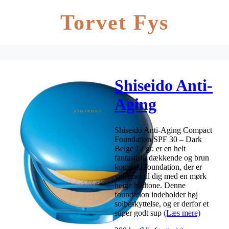
Torvet Fys
Shiseido Anti-
Aging
Compact
Shiseido Anti-Aging Compact
Foundation
Foundation SPF 30 – Dark
Beige 12 gr. er en helt
SPF 30 – Dark
fantastisk, dækkende og brun
kompakt foundation, der er
Beige 12 gr.
velegnet til dig med en mørk
beige hudtone. Denne
foundation indeholder høj
solbeskyttelse, og er derfor et
super godt sup
(Læs mere)