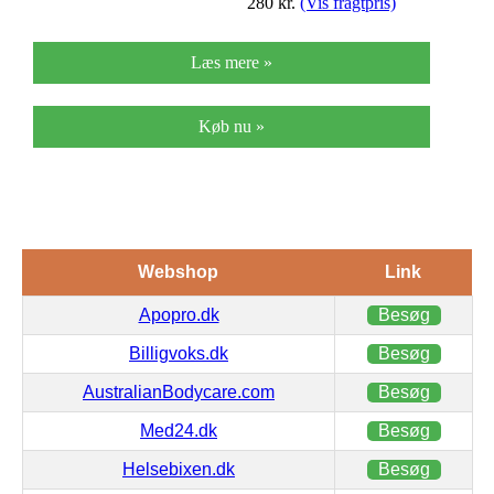
280
kr.
(Vis fragtpris)
Læs mere »
Køb nu »
Webshop
Link
Apopro.dk
Besøg
Billigvoks.dk
Besøg
AustralianBodycare.com
Besøg
Med24.dk
Besøg
Helsebixen.dk
Besøg