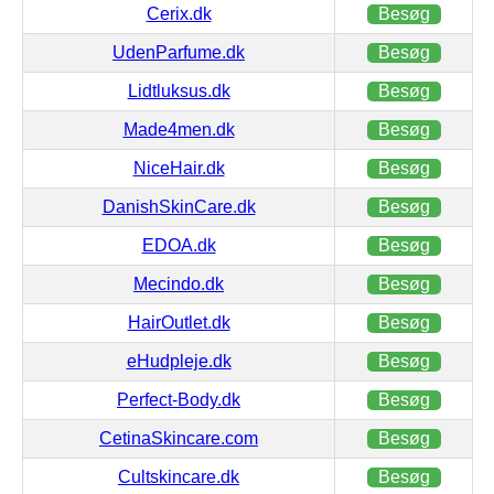
Cerix.dk
Besøg
UdenParfume.dk
Besøg
Lidtluksus.dk
Besøg
Made4men.dk
Besøg
NiceHair.dk
Besøg
DanishSkinCare.dk
Besøg
EDOA.dk
Besøg
Mecindo.dk
Besøg
HairOutlet.dk
Besøg
eHudpleje.dk
Besøg
Perfect-Body.dk
Besøg
CetinaSkincare.com
Besøg
Cultskincare.dk
Besøg