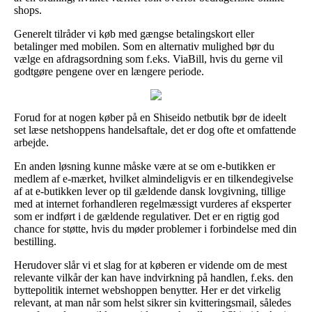
shops.
Generelt tilråder vi køb med gængse betalingskort eller
betalinger med mobilen. Som en alternativ mulighed bør du
vælge en afdragsordning som f.eks. ViaBill, hvis du gerne vil
godtgøre pengene over en længere periode.
Forud for at nogen køber på en Shiseido netbutik bør de ideelt
set læse netshoppens handelsaftale, det er dog ofte et omfattende
arbejde.
En anden løsning kunne måske være at se om e-butikken er
medlem af e-mærket, hvilket almindeligvis er en tilkendegivelse
af at e-butikken lever op til gældende dansk lovgivning, tillige
med at internet forhandleren regelmæssigt vurderes af eksperter
som er indført i de gældende regulativer. Det er en rigtig god
chance for støtte, hvis du møder problemer i forbindelse med din
bestilling.
Herudover slår vi et slag for at køberen er vidende om de mest
relevante vilkår der kan have indvirkning på handlen, f.eks. den
byttepolitik internet webshoppen benytter. Her er det virkelig
relevant, at man når som helst sikrer sin kvitteringsmail, således