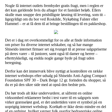
Nogle få internet outlets frembyder gratis fragt, men i reglen er
det kun gældende hvis du aftager for et fastslået beløb. Ellers
skulle man snuppe den prisbilligste løsning til levering, som tit –
ligegyldigt om du bor ved Roskilde, Nykøbing Falster eller
Hammel – er at få dem til at bringe bestillingen til en pakkeshop.
Det er i dag ret overkommeligt for os alle at finde information
om priser fra diverse internet selskaber, og så har mange
Shiseido internet firmaer set sig tvunget til at presse salgspriserne
på deres varer – til juniorer, samt også til damer og herrer –
eftertrykkeligt, og endda nogle gange byde på fragt uden
beregning.
Derfor kan det immervæk blive nyttigt at kontrollere en række
internet webshops efter udsalg på Shiseido Anti-Aging Compact
Foundation SPF 30 – Dark Beige 12 gr. forinden du shopper, så
du er på den sikre side med at opnå den bedste pris.
Du bør trods alt ikke undervurdere, at såfremt en online
virksomhed reklamerer bedst i test varer til en salgspris som
virker grænseløst god, er det undertiden være et symbol på en
uoprigtig internet webshop. Kortkøb er ikke desto mindre en del
af en ordning, hvilket værner folk overfor bedrageriske online