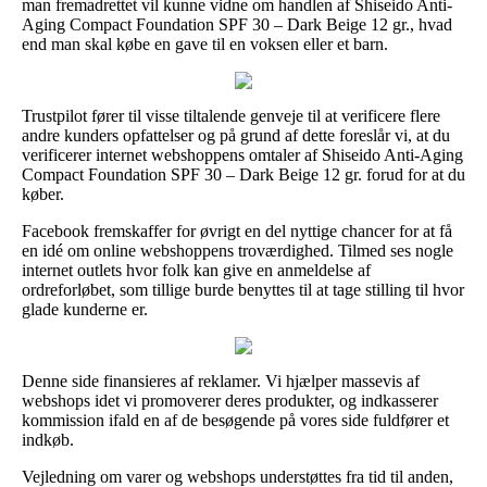
man fremadrettet vil kunne vidne om handlen af Shiseido Anti-
Aging Compact Foundation SPF 30 – Dark Beige 12 gr., hvad
end man skal købe en gave til en voksen eller et barn.
Trustpilot fører til visse tiltalende genveje til at verificere flere
andre kunders opfattelser og på grund af dette foreslår vi, at du
verificerer internet webshoppens omtaler af Shiseido Anti-Aging
Compact Foundation SPF 30 – Dark Beige 12 gr. forud for at du
køber.
Facebook fremskaffer for øvrigt en del nyttige chancer for at få
en idé om online webshoppens troværdighed. Tilmed ses nogle
internet outlets hvor folk kan give en anmeldelse af
ordreforløbet, som tillige burde benyttes til at tage stilling til hvor
glade kunderne er.
Denne side finansieres af reklamer. Vi hjælper massevis af
webshops idet vi promoverer deres produkter, og indkasserer
kommission ifald en af de besøgende på vores side fuldfører et
indkøb.
Vejledning om varer og webshops understøttes fra tid til anden,