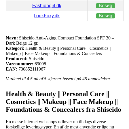
Fashiongirl.dk
Besøg
LookFoxy.dk
Besøg
Navn:
Shiseido Anti-Aging Compact Foundation SPF 30 –
Dark Beige 12 gr.
Kategori:
Health & Beauty || Personal Care || Cosmetics ||
Makeup || Face Makeup || Foundations & Concealers
Producent:
Shiseido
Varenummer:
69008
EAN:
730852111967
Vurderet til
4.5
ud af 5 stjerner baseret på
45
anmeldelser
Health & Beauty || Personal Care ||
Cosmetics || Makeup || Face Makeup ||
Foundations & Concealers fra Shiseido
En masse internet webshops udlover nu til dags diverse
forskellige leveringstyper. En af de mest anvendte er lige nu