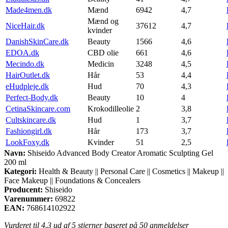
Made4men.dk
Mænd
6942
4,7
Mænd og
NiceHair.dk
37612
4,7
kvinder
DanishSkinCare.dk
Beauty
1566
4,6
EDOA.dk
CBD olie
661
4,6
Mecindo.dk
Medicin
3248
4,5
HairOutlet.dk
Hår
53
4,4
eHudpleje.dk
Hud
70
4,3
Perfect-Body.dk
Beauty
10
4
CetinaSkincare.com
Krokodilleolie
2
3,8
Cultskincare.dk
Hud
1
3,7
Fashiongirl.dk
Hår
173
3,7
LookFoxy.dk
Kvinder
51
2,5
Navn:
Shiseido Advanced Body Creator Aromatic Sculpting Gel
200 ml
Kategori:
Health & Beauty || Personal Care || Cosmetics || Makeup ||
Face Makeup || Foundations & Concealers
Producent:
Shiseido
Varenummer:
69822
EAN:
768614102922
Vurderet til
4.3
ud af 5 stjerner baseret på
50
anmeldelser