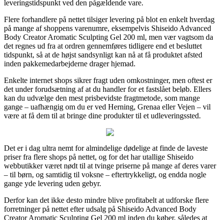
leveringstidspunkt ved den pågældende vare.
Flere forhandlere på nettet tilsiger levering på blot en enkelt hverdag
på mange af shoppens varenumre, eksempelvis Shiseido Advanced
Body Creator Aromatic Sculpting Gel 200 ml, men vær vagtsom da
det regnes ud fra at ordren gennemføres tidligere end et besluttet
tidspunkt, så at de højst sandsynligt kan nå at få produktet afsted
inden pakkemedarbejderne drager hjemad.
Enkelte internet shops sikrer fragt uden omkostninger, men oftest er
det under forudsætning af at du handler for et fastslået beløb. Ellers
kan du udvælge den mest prisbevidste fragtmetode, som mange
gange – uafhængig om du er ved Herning, Grenaa eller Vejen – vil
være at få dem til at bringe dine produkter til et udleveringssted.
Det er i dag ultra nemt for almindelige dødelige at finde de laveste
priser fra flere shops på nettet, og for det har utallige Shiseido
webbutikker været nødt til at tvinge priserne på mange af deres varer
– til børn, og samtidig til voksne – eftertrykkeligt, og endda nogle
gange yde levering uden gebyr.
Derfor kan det ikke desto mindre blive profitabelt at udforske flere
forretninger på nettet efter udsalg på Shiseido Advanced Body
Creator Aromatic Sculpting Gel 200 ml inden du køber, således at