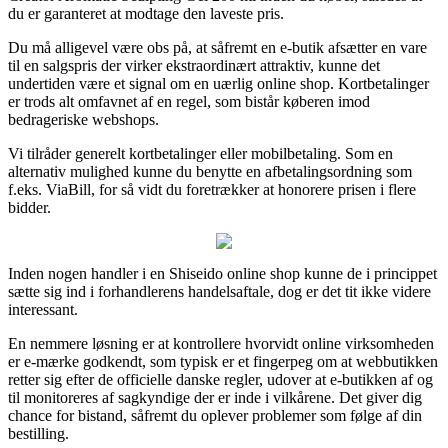
du er garanteret at modtage den laveste pris.
Du må alligevel være obs på, at såfremt en e-butik afsætter en vare
til en salgspris der virker ekstraordinært attraktiv, kunne det
undertiden være et signal om en uærlig online shop. Kortbetalinger
er trods alt omfavnet af en regel, som bistår køberen imod
bedrageriske webshops.
Vi tilråder generelt kortbetalinger eller mobilbetaling. Som en
alternativ mulighed kunne du benytte en afbetalingsordning som
f.eks. ViaBill, for så vidt du foretrækker at honorere prisen i flere
bidder.
Inden nogen handler i en Shiseido online shop kunne de i princippet
sætte sig ind i forhandlerens handelsaftale, dog er det tit ikke videre
interessant.
En nemmere løsning er at kontrollere hvorvidt online virksomheden
er e-mærke godkendt, som typisk er et fingerpeg om at webbutikken
retter sig efter de officielle danske regler, udover at e-butikken af og
til monitoreres af sagkyndige der er inde i vilkårene. Det giver dig
chance for bistand, såfremt du oplever problemer som følge af din
bestilling.