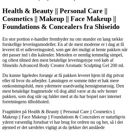
Health & Beauty || Personal Care ||
Cosmetics || Makeup || Face Makeup ||
Foundations & Concealers fra Shiseido
En stor portion e-handler frembyder nu om stunder en lang række
forskellige leveringsmodeller. En af de mest moderne er i dag at få
leveret til et udleveringssted, som gør det muligt at hente pakken når
det passer ind i din kalender. Metoden er nemlig temmelig simpel,
og oftest tilmed den mest betalelige leveringstype ved køb af
Shiseido Advanced Body Creator Aromatic Sculpting Gel 200 ml.
Du kunne ligeledes forsøge at få pakken leveret hjem til dig privat
eller til hvor du arbejder. Løsningen er somme tider et hak mere
omkostningsfuld, men ydermere usædvanlig hensigtsmæssig. Den
mest betalelige fragtmetode vil dog altid være at du selv henter
pakken, som dog står og falder med at du har bopæl nær internet
forretningens tilholdssted.
Fragttiden på Health & Beauty || Personal Care || Cosmetics ||
Makeup || Face Makeup || Foundations & Concealers er naturligvis
yderst væsentlig forudsat vi har brug for ordren nu og her, så i det
øjemed er det særdeles vigtigt at du tjekker det anslåede