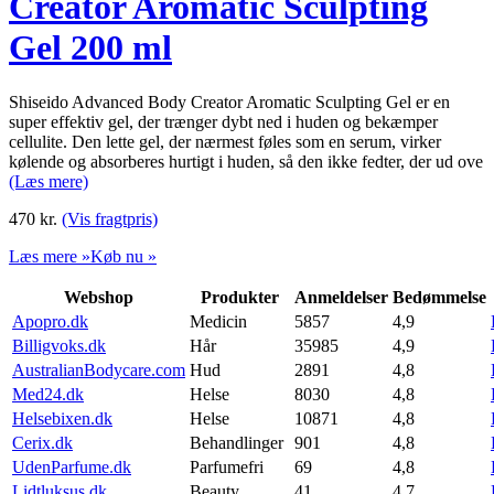
Creator Aromatic Sculpting
Gel 200 ml
Shiseido Advanced Body Creator Aromatic Sculpting Gel er en
super effektiv gel, der trænger dybt ned i huden og bekæmper
cellulite. Den lette gel, der nærmest føles som en serum, virker
kølende og absorberes hurtigt i huden, så den ikke fedter, der ud ove
(Læs mere)
470
kr.
(Vis fragtpris)
Læs mere »
Køb nu »
Webshop
Produkter
Anmeldelser
Bedømmelse
Apopro.dk
Medicin
5857
4,9
Billigvoks.dk
Hår
35985
4,9
AustralianBodycare.com
Hud
2891
4,8
Med24.dk
Helse
8030
4,8
Helsebixen.dk
Helse
10871
4,8
Cerix.dk
Behandlinger
901
4,8
UdenParfume.dk
Parfumefri
69
4,8
Lidtluksus.dk
Beauty
41
4,7