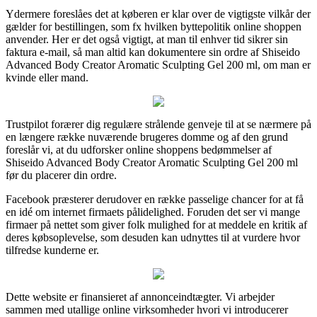
Ydermere foreslåes det at køberen er klar over de vigtigste vilkår der
gælder for bestillingen, som fx hvilken byttepolitik online shoppen
anvender. Her er det også vigtigt, at man til enhver tid sikrer sin
faktura e-mail, så man altid kan dokumentere sin ordre af Shiseido
Advanced Body Creator Aromatic Sculpting Gel 200 ml, om man er
kvinde eller mand.
Trustpilot forærer dig regulære strålende genveje til at se nærmere på
en længere række nuværende brugeres domme og af den grund
foreslår vi, at du udforsker online shoppens bedømmelser af
Shiseido Advanced Body Creator Aromatic Sculpting Gel 200 ml
før du placerer din ordre.
Facebook præsterer derudover en række passelige chancer for at få
en idé om internet firmaets pålidelighed. Foruden det ser vi mange
firmaer på nettet som giver folk mulighed for at meddele en kritik af
deres købsoplevelse, som desuden kan udnyttes til at vurdere hvor
tilfredse kunderne er.
Dette website er finansieret af annonceindtægter. Vi arbejder
sammen med utallige online virksomheder hvori vi introducerer