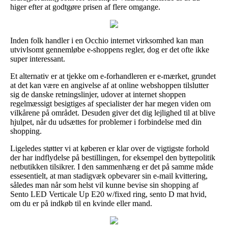
higer efter at godtgøre prisen af flere omgange.
Inden folk handler i en Occhio internet virksomhed kan man
utvivlsomt gennemløbe e-shoppens regler, dog er det ofte ikke
super interessant.
Et alternativ er at tjekke om e-forhandleren er e-mærket, grundet
at det kan være en angivelse af at online webshoppen tilslutter
sig de danske retningslinjer, udover at internet shoppen
regelmæssigt besigtiges af specialister der har megen viden om
vilkårene på området. Desuden giver det dig lejlighed til at blive
hjulpet, når du udsættes for problemer i forbindelse med din
shopping.
Ligeledes støtter vi at køberen er klar over de vigtigste forhold
der har indflydelse på bestillingen, for eksempel den byttepolitik
netbutikken tilsikrer. I den sammenhæng er det på samme måde
essesentielt, at man stadigvæk opbevarer sin e-mail kvittering,
således man når som helst vil kunne bevise sin shopping af
Sento LED Verticale Up E20 w/fixed ring, sento D mat hvid,
om du er på indkøb til en kvinde eller mand.