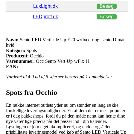
LuxLight.dk
Besøg
LEDproff.dk
Besøg
Navn:
Sento LED Verticale Up E20 w/fixed ring, sento D mat
hvid
Kategori:
Spots
Producent:
Occhio
Varenummer:
Occ-Sento-Vert-Up-wFix-H
EAN:
Vurderet til
4.9
ud af 5 stjerner baseret på
1
anmeldelser
Spots fra Occhio
En række internet outlets yder nu om stunder en lang række
forskellige leveringsmuligheder. En af dem der er mest populær
er i dag pakkeshops, fordi du på den måde nemt kan hente dine
nye varer lige præcis når det passer ind i din kalender.
Løsningen er jo meget ukompliceret, og endda også den
prisbilligste leveringsmodel ved køb af Sento LED Verticale Up