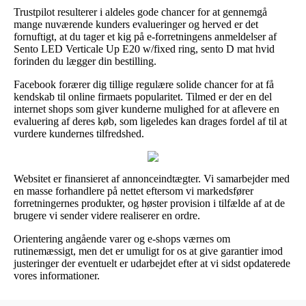
Trustpilot resulterer i aldeles gode chancer for at gennemgå
mange nuværende kunders evalueringer og herved er det
fornuftigt, at du tager et kig på e-forretningens anmeldelser af
Sento LED Verticale Up E20 w/fixed ring, sento D mat hvid
forinden du lægger din bestilling.
Facebook forærer dig tillige regulære solide chancer for at få
kendskab til online firmaets popularitet. Tilmed er der en del
internet shops som giver kunderne mulighed for at aflevere en
evaluering af deres køb, som ligeledes kan drages fordel af til at
vurdere kundernes tilfredshed.
Websitet er finansieret af annonceindtægter. Vi samarbejder med
en masse forhandlere på nettet eftersom vi markedsfører
forretningernes produkter, og høster provision i tilfælde af at de
brugere vi sender videre realiserer en ordre.
Orientering angående varer og e-shops værnes om
rutinemæssigt, men det er umuligt for os at give garantier imod
justeringer der eventuelt er udarbejdet efter at vi sidst opdaterede
vores informationer.