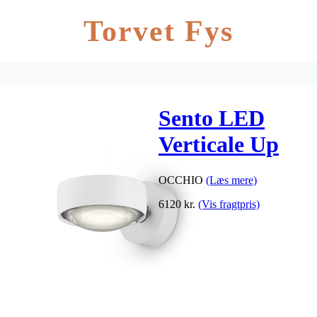
Torvet Fys
Sento LED
Verticale Up
E20 w/fixed
OCCHIO
(Læs mere)
ring, sento D
6120
kr.
(Vis fragtpris)
mat hvid