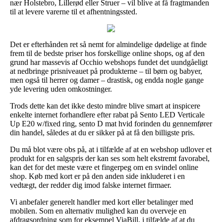
nær Holstebro, Lillerød eller Struer – vil blive at få fragtmanden
til at levere varerne til et afhentningssted.
Det er efterhånden ret så nemt for almindelige dødelige at finde
frem til de bedste priser hos forskellige online shops, og af den
grund har massevis af Occhio webshops fundet det uundgåeligt
at nedbringe prisniveauet på produkterne – til børn og babyer,
men også til herrer og damer – drastisk, og endda nogle gange
yde levering uden omkostninger.
Trods dette kan det ikke desto mindre blive smart at inspicere
enkelte internet forhandlere efter rabat på Sento LED Verticale
Up E20 w/fixed ring, sento D mat hvid forinden du gennemfører
din handel, således at du er sikker på at få den billigste pris.
Du må blot være obs på, at i tilfælde af at en webshop udlover et
produkt for en salgspris der kan ses som helt ekstremt favorabel,
kan det for det meste være et fingerpeg om en svindel online
shop. Køb med kort er på den anden side inkluderet i en
vedtægt, der redder dig imod falske internet firmaer.
Vi anbefaler generelt handler med kort eller betalinger med
mobilen. Som en alternativ mulighed kan du overveje en
afdragsordning som for eksempel ViaBill, i tilfælde af at du