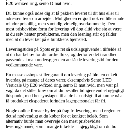
E20 w/fixed ring, sento D mat hvid.
Du kunne også udse dig at få pakken leveret til dit hus eller til
adressen hvor du arbejder. Muligheden er godt nok en lille smule
mindre prisbillig, men samtidig virkelig overkommelig. Den
mest prisbevidste form for levering vil dog altid vise sig at være
at du selv henter produkterne, men den løsning står og falder
med at du lever tæt på e-butikkens hjemsted.
Leveringstiden på Spots er jo ret så udslagsgivende i tilfælde af
at du har behov for din ordre fluks, og derfor er det i sandhed
passende at man undersøger den anslåede leveringstid for den
vedkommende vare.
En masse e-shops stiller garanti om levering på blot en enkelt
hverdag på mange af deres varer, eksempelvis Sento LED
Verticale Up E20 w/fixed ring, sento D mat hvid, men vær på
vagt da det stiller krav om at du bestiller tidligere end et nøjagtigt
tidspunkt, med hensynstagen til at de har udsigt til at kunne nå at
få produktet ekspederet forinden lagerpersonalet får fri.
Nogle online firmaer byder på fragtfri levering, men i reglen er
det så nødvendigt at du køber for et konkret beløb. Som
alternativ burde man overveje den mest prisbevidste
leveringsmanér, som i mange tilfælde – ligegyldigt om du bor