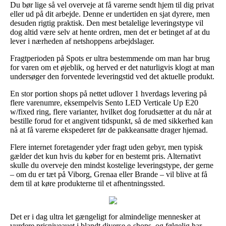
Du bør lige så vel overveje at få varerne sendt hjem til dig privat
eller ud på dit arbejde. Denne er undertiden en sjat dyrere, men
desuden rigtig praktisk. Den mest betalelige leveringstype vil
dog altid være selv at hente ordren, men det er betinget af at du
lever i nærheden af netshoppens arbejdslager.
Fragtperioden på Spots er ultra bestemmende om man har brug
for varen om et øjeblik, og herved er det naturligvis klogt at man
undersøger den forventede leveringstid ved det aktuelle produkt.
En stor portion shops på nettet udlover 1 hverdags levering på
flere varenumre, eksempelvis Sento LED Verticale Up E20
w/fixed ring, flere varianter, hvilket dog forudsætter at du når at
bestille forud for et angivent tidspunkt, så de med sikkerhed kan
nå at få varerne ekspederet før de pakkeansatte drager hjemad.
Flere internet foretagender yder fragt uden gebyr, men typisk
gælder det kun hvis du køber for en bestemt pris. Alternativt
skulle du overveje den mindst kostelige leveringstype, der gerne
– om du er tæt på Viborg, Grenaa eller Brande – vil blive at få
dem til at køre produkterne til et afhentningssted.
Det er i dag ultra let gængeligt for almindelige mennesker at
vurdere prisniveauet i blandt diverse e-shops, og følgelig har