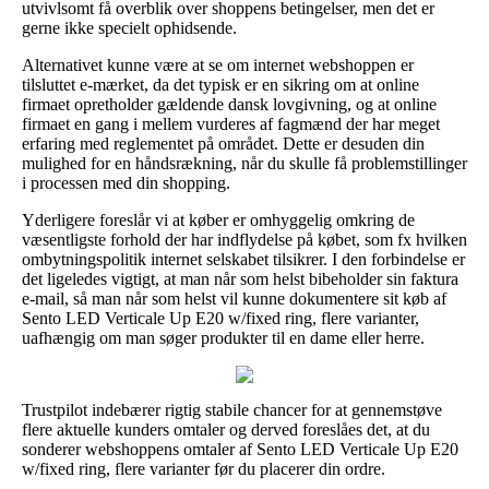
utvivlsomt få overblik over shoppens betingelser, men det er
gerne ikke specielt ophidsende.
Alternativet kunne være at se om internet webshoppen er
tilsluttet e-mærket, da det typisk er en sikring om at online
firmaet opretholder gældende dansk lovgivning, og at online
firmaet en gang i mellem vurderes af fagmænd der har meget
erfaring med reglementet på området. Dette er desuden din
mulighed for en håndsrækning, når du skulle få problemstillinger
i processen med din shopping.
Yderligere foreslår vi at køber er omhyggelig omkring de
væsentligste forhold der har indflydelse på købet, som fx hvilken
ombytningspolitik internet selskabet tilsikrer. I den forbindelse er
det ligeledes vigtigt, at man når som helst bibeholder sin faktura
e-mail, så man når som helst vil kunne dokumentere sit køb af
Sento LED Verticale Up E20 w/fixed ring, flere varianter,
uafhængig om man søger produkter til en dame eller herre.
Trustpilot indebærer rigtig stabile chancer for at gennemstøve
flere aktuelle kunders omtaler og derved foreslåes det, at du
sonderer webshoppens omtaler af Sento LED Verticale Up E20
w/fixed ring, flere varianter før du placerer din ordre.