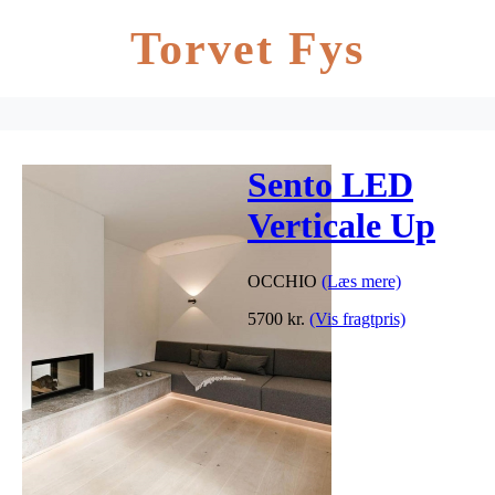
Torvet Fys
Sento LED
Verticale Up
E20 w/fixed
OCCHIO
(Læs mere)
ring, flere
5700
kr.
(Vis fragtpris)
varianter