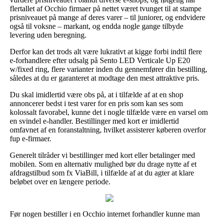
flertallet af Occhio firmaer på nettet været tvunget til at stampe
prisniveauet på mange af deres varer – til juniorer, og endvidere
også til voksne – markant, og endda nogle gange tilbyde
levering uden beregning.
Derfor kan det trods alt være lukrativt at kigge forbi indtil flere
e-forhandlere efter udsalg på Sento LED Verticale Up E20
w/fixed ring, flere varianter inden du gennemfører din bestilling,
således at du er garanteret at modtage den mest attraktive pris.
Du skal imidlertid være obs på, at i tilfælde af at en shop
annoncerer bedst i test varer for en pris som kan ses som
kolossalt favorabel, kunne det i nogle tilfælde være en varsel om
en svindel e-handler. Bestillinger med kort er imidlertid
omfavnet af en foranstaltning, hvilket assisterer køberen overfor
fup e-firmaer.
Generelt tilråder vi bestillinger med kort eller betalinger med
mobilen. Som en alternativ mulighed bør du drage nytte af et
afdragstilbud som fx ViaBill, i tilfælde af at du agter at klare
beløbet over en længere periode.
Før nogen bestiller i en Occhio internet forhandler kunne man