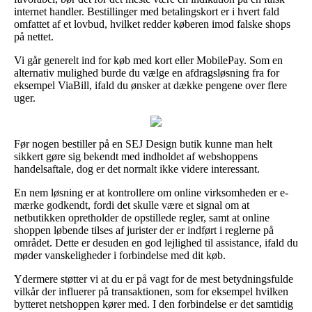
internet handler. Bestillinger med betalingskort er i hvert fald
omfattet af et lovbud, hvilket redder køberen imod falske shops
på nettet.
Vi går generelt ind for køb med kort eller MobilePay. Som en
alternativ mulighed burde du vælge en afdragsløsning fra for
eksempel ViaBill, ifald du ønsker at dække pengene over flere
uger.
Før nogen bestiller på en SEJ Design butik kunne man helt
sikkert gøre sig bekendt med indholdet af webshoppens
handelsaftale, dog er det normalt ikke videre interessant.
En nem løsning er at kontrollere om online virksomheden er e-
mærke godkendt, fordi det skulle være et signal om at
netbutikken opretholder de opstillede regler, samt at online
shoppen løbende tilses af jurister der er indført i reglerne på
området. Dette er desuden en god lejlighed til assistance, ifald du
møder vanskeligheder i forbindelse med dit køb.
Ydermere støtter vi at du er på vagt for de mest betydningsfulde
vilkår der influerer på transaktionen, som for eksempel hvilken
bytteret netshoppen kører med. I den forbindelse er det samtidig