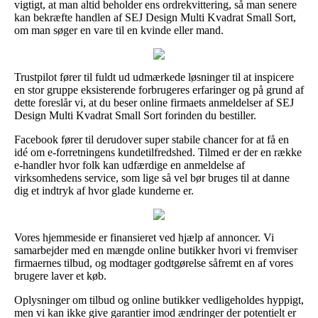
vigtigt, at man altid beholder ens ordrekvittering, så man senere
kan bekræfte handlen af SEJ Design Multi Kvadrat Small Sort,
om man søger en vare til en kvinde eller mand.
Trustpilot fører til fuldt ud udmærkede løsninger til at inspicere
en stor gruppe eksisterende forbrugeres erfaringer og på grund af
dette foreslår vi, at du beser online firmaets anmeldelser af SEJ
Design Multi Kvadrat Small Sort forinden du bestiller.
Facebook fører til derudover super stabile chancer for at få en
idé om e-forretningens kundetilfredshed. Tilmed er der en række
e-handler hvor folk kan udfærdige en anmeldelse af
virksomhedens service, som lige så vel bør bruges til at danne
dig et indtryk af hvor glade kunderne er.
Vores hjemmeside er finansieret ved hjælp af annoncer. Vi
samarbejder med en mængde online butikker hvori vi fremviser
firmaernes tilbud, og modtager godtgørelse såfremt en af vores
brugere laver et køb.
Oplysninger om tilbud og online butikker vedligeholdes hyppigt,
men vi kan ikke give garantier imod ændringer der potentielt er