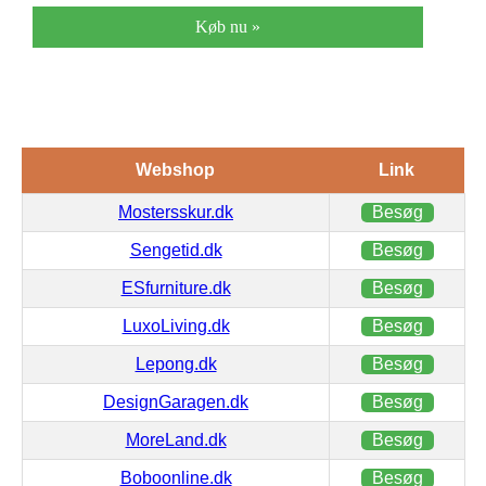
Køb nu »
Webshop
Link
Mostersskur.dk
Besøg
Sengetid.dk
Besøg
ESfurniture.dk
Besøg
LuxoLiving.dk
Besøg
Lepong.dk
Besøg
DesignGaragen.dk
Besøg
MoreLand.dk
Besøg
Boboonline.dk
Besøg