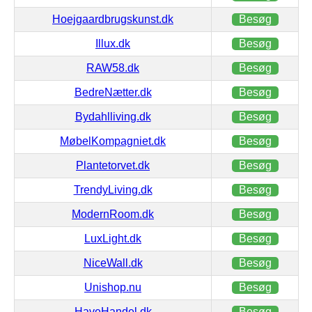
Hoejgaardbrugskunst.dk
Besøg
Illux.dk
Besøg
RAW58.dk
Besøg
BedreNætter.dk
Besøg
Bydahlliving.dk
Besøg
MøbelKompagniet.dk
Besøg
Plantetorvet.dk
Besøg
TrendyLiving.dk
Besøg
ModernRoom.dk
Besøg
LuxLight.dk
Besøg
NiceWall.dk
Besøg
Unishop.nu
Besøg
HaveHandel.dk
Besøg