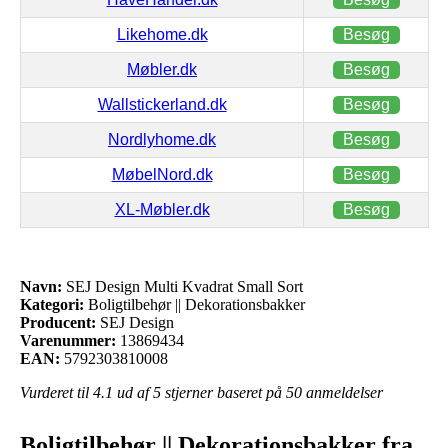
Likehome.dk
Besøg
Møbler.dk
Besøg
Wallstickerland.dk
Besøg
Nordlyhome.dk
Besøg
MøbelNord.dk
Besøg
XL-Møbler.dk
Besøg
Navn:
SEJ Design Multi Kvadrat Small Sort
Kategori:
Boligtilbehør || Dekorationsbakker
Producent:
SEJ Design
Varenummer:
13869434
EAN:
5792303810008
Vurderet til
4.1
ud af 5 stjerner baseret på
50
anmeldelser
Boligtilbehør || Dekorationsbakker fra