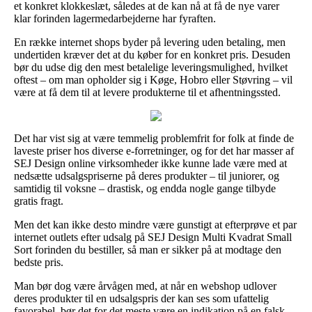
et konkret klokkeslæt, således at de kan nå at få de nye varer
klar forinden lagermedarbejderne har fyraften.
En række internet shops byder på levering uden betaling, men
undertiden kræver det at du køber for en konkret pris. Desuden
bør du udse dig den mest betalelige leveringsmulighed, hvilket
oftest – om man opholder sig i Køge, Hobro eller Støvring – vil
være at få dem til at levere produkterne til et afhentningssted.
Det har vist sig at være temmelig problemfrit for folk at finde de
laveste priser hos diverse e-forretninger, og for det har masser af
SEJ Design online virksomheder ikke kunne lade være med at
nedsætte udsalgspriserne på deres produkter – til juniorer, og
samtidig til voksne – drastisk, og endda nogle gange tilbyde
gratis fragt.
Men det kan ikke desto mindre være gunstigt at efterprøve et par
internet outlets efter udsalg på SEJ Design Multi Kvadrat Small
Sort forinden du bestiller, så man er sikker på at modtage den
bedste pris.
Man bør dog være årvågen med, at når en webshop udlover
deres produkter til en udsalgspris der kan ses som ufattelig
favorabel, bør det for det meste være en indikation på en falsk