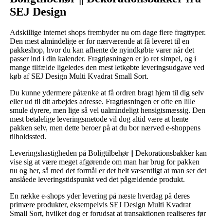
SEJ Design
Adskillige internet shops frembyder nu om dage flere fragttyper.
Den mest almindelige er for nærværende at få leveret til en
pakkeshop, hvor du kan afhente de nyindkøbte varer når det
passer ind i din kalender. Fragtløsningen er jo ret simpel, og i
mange tilfælde ligeledes den mest letkøbte leveringsudgave ved
køb af SEJ Design Multi Kvadrat Small Sort.
Du kunne ydermere påtænke at få ordren bragt hjem til dig selv
eller ud til dit arbejdes adresse. Fragtløsningen er ofte en lille
smule dyrere, men lige så vel ualmindeligt hensigtsmæssig. Den
mest betalelige leveringsmetode vil dog altid være at hente
pakken selv, men dette beroer på at du bor nærved e-shoppens
tilholdssted.
Leveringshastigheden på Boligtilbehør || Dekorationsbakker kan
vise sig at være meget afgørende om man har brug for pakken
nu og her, så med det formål er det helt væsentligt at man ser det
anslåede leveringstidspunkt ved det pågældende produkt.
En række e-shops yder levering på næste hverdag på deres
primære produkter, eksempelvis SEJ Design Multi Kvadrat
Small Sort, hvilket dog er forudsat at transaktionen realiseres før