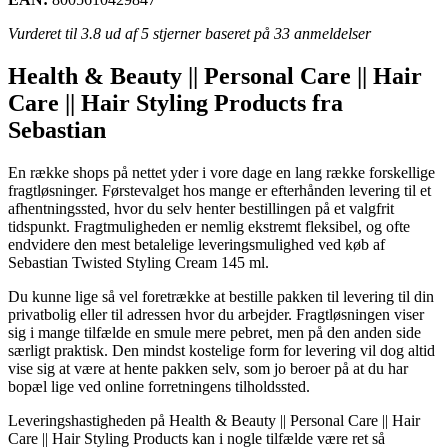
Vurderet til
3.8
ud af 5 stjerner baseret på
33
anmeldelser
Health & Beauty || Personal Care || Hair
Care || Hair Styling Products fra
Sebastian
En række shops på nettet yder i vore dage en lang række forskellige
fragtløsninger. Førstevalget hos mange er efterhånden levering til et
afhentningssted, hvor du selv henter bestillingen på et valgfrit
tidspunkt. Fragtmuligheden er nemlig ekstremt fleksibel, og ofte
endvidere den mest betalelige leveringsmulighed ved køb af
Sebastian Twisted Styling Cream 145 ml.
Du kunne lige så vel foretrække at bestille pakken til levering til din
privatbolig eller til adressen hvor du arbejder. Fragtløsningen viser
sig i mange tilfælde en smule mere pebret, men på den anden side
særligt praktisk. Den mindst kostelige form for levering vil dog altid
vise sig at være at hente pakken selv, som jo beroer på at du har
bopæl lige ved online forretningens tilholdssted.
Leveringshastigheden på Health & Beauty || Personal Care || Hair
Care || Hair Styling Products kan i nogle tilfælde være ret så