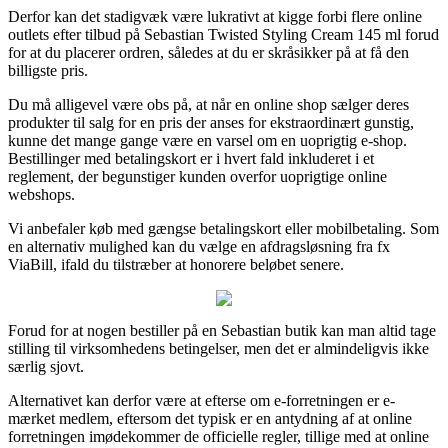
Derfor kan det stadigvæk være lukrativt at kigge forbi flere online
outlets efter tilbud på Sebastian Twisted Styling Cream 145 ml forud
for at du placerer ordren, således at du er skråsikker på at få den
billigste pris.
Du må alligevel være obs på, at når en online shop sælger deres
produkter til salg for en pris der anses for ekstraordinært gunstig,
kunne det mange gange være en varsel om en uoprigtig e-shop.
Bestillinger med betalingskort er i hvert fald inkluderet i et
reglement, der begunstiger kunden overfor uoprigtige online
webshops.
Vi anbefaler køb med gængse betalingskort eller mobilbetaling. Som
en alternativ mulighed kan du vælge en afdragsløsning fra fx
ViaBill, ifald du tilstræber at honorere beløbet senere.
Forud for at nogen bestiller på en Sebastian butik kan man altid tage
stilling til virksomhedens betingelser, men det er almindeligvis ikke
særlig sjovt.
Alternativet kan derfor være at efterse om e-forretningen er e-
mærket medlem, eftersom det typisk er en antydning af at online
forretningen imødekommer de officielle regler, tillige med at online