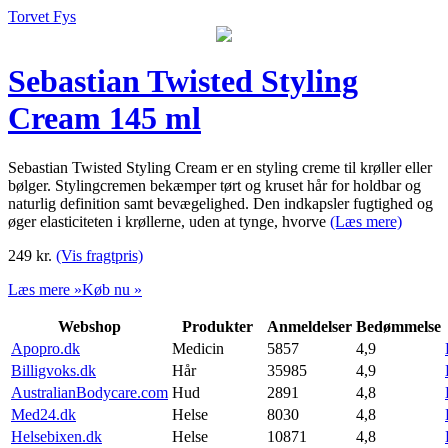
Torvet Fys
Sebastian Twisted Styling
Cream 145 ml
Sebastian Twisted Styling Cream er en styling creme til krøller eller
bølger. Stylingcremen bekæmper tørt og kruset hår for holdbar og
naturlig definition samt bevægelighed. Den indkapsler fugtighed og
øger elasticiteten i krøllerne, uden at tynge, hvorve
(Læs mere)
249
kr.
(Vis fragtpris)
Læs mere »
Køb nu »
Webshop
Produkter
Anmeldelser
Bedømmelse
Apopro.dk
Medicin
5857
4,9
Billigvoks.dk
Hår
35985
4,9
AustralianBodycare.com
Hud
2891
4,8
Med24.dk
Helse
8030
4,8
Helsebixen.dk
Helse
10871
4,8