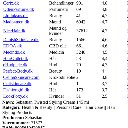
Cerix.dk
Behandlinger
901
4,8
UdenParfume.dk
Parfumefri
69
4,8
Lidtluksus.dk
Beauty
41
4,7
Made4men.dk
Mænd
6942
4,7
Mænd og
NiceHair.dk
37612
4,7
kvinder
DanishSkinCare.dk
Beauty
1566
4,6
EDOA.dk
CBD olie
661
4,6
Mecindo.dk
Medicin
3248
4,5
HairOutlet.dk
Hår
53
4,4
eHudpleje.dk
Hud
70
4,3
Perfect-Body.dk
Beauty
10
4
CetinaSkincare.com
Krokodilleolie
2
3,8
Cultskincare.dk
Hud
1
3,7
Fashiongirl.dk
Hår
173
3,7
LookFoxy.dk
Kvinder
51
2,5
Navn:
Sebastian Twisted Styling Cream 145 ml
Kategori:
Health & Beauty || Personal Care || Hair Care || Hair
Styling Products
Producent:
Sebastian
Varenummer:
71573
EAN:
8005610429847