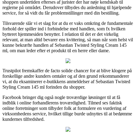
shoppen undertiden efterses af jurister der har nøje kendskab til
reglerne på området. Derudover tilbydes du anledning til hjælpende
service, for så vidt du får problemstillinger med din bestilling.
Tilsvarende slår vi et slag for at du er vaks omkring de fundamentale
forhold der spiller ind i forbindelse med handlen, som fx hvilken
bytteret hjemmesiden benytter. I relation til det er det virkelig
relevant, at man altid bevarer ens kvittering, så man når som helst vil
kunne bekræfte handlen af Sebastian Twisted Styling Cream 145
ml, om man leder efter et produkt til en herre eller dame.
Trustpilot fremskaffer de facto solide chancer for at blive klogere på
forskellige andre kunders omtaler og af den grund rekommanderer
vi, at du eksaminerer e-butikkens anmeldelser af Sebastian Twisted
Styling Cream 145 ml forinden du shopper.
Facebook bringer dig også nogle troværdige løsninger til at få
indblik i online forhandlerens troværdighed. Tilmed ses faktisk
online forretninger som tilbyder folk at formulere en vurdering af
virksomhedens service, hvilket tillige burde udnyttes til at bedømme
kundernes tilfredshed.