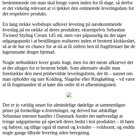
bestemmende om man skal bruge varen inden for få dage, så derfor
er det virkelig relevant at vi tjekker den estimerede leveringsdato for
det respektive produkt.
En lang række webshops udlover levering på næstkommende
hverdag på en række af deres produkter, eksempelvis Sebastian
Twisted Styling Cream 145 ml, men vær påpasselig da det tager
udgangspunkt i at bestillingen realiseres inden et bestemt klokkeslæt,
så at de har en chance for at nå at få ordren hen til fragtfirmaet før de
lageransatte drager hjemad.
Nogle netbutikker lover gratis fragt, men for det meste afkræver det
at der aftages for et bestemt beløb. Som alternativ skulle man
foretrække den mest prisbevidste leveringsform, der tit – uanset om
man opholder sig nær Kolding, Slagelse eller Ringkøbing – vil være
at få fragtmanden til at køre din ordre til et afhentningssted.
Det er jo vældig smart for almindelige dødelige at sammenligne
priser på forskellige e-forretninger, og derved har adskillige
Sebastian internet handler i Danmark fundet det nødvendigt at
tvinge salgspriserne på specielt deres bedst i test produkter – til børn
og babyer, og tillige også til mænd og kvinder – voldsomt, og endda
nogle gange tilbyde levering uden beregning.