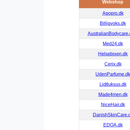
Webshop
Apopro.dk
Billigvoks.dk
AustralianBodycare
Med24.dk
Helsebixen.dk
Cerix.dk
UdenParfume.d
Lidtluksus.dk
Made4men.dk
NiceHair.dk
DanishSkinCare.
EDOA.dk