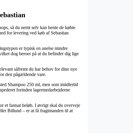
Sebastian
shops, så du nemt selv kan hente de købte
ghed for levering ved køb af Sebastian
eringstypen er typisk en anelse mindre
vilket dog beroer på at du befinder dig lige
relevant såfremt du har behov for dine nye
 for den pågældende vare.
Twisted Shampoo 250 ml, men som imidlertid
 ekspederet forinden lagermedarbejderne
 et fastsat beløb. I øvrigt skal du overveje
er Billund – er at få fragtmanden til at