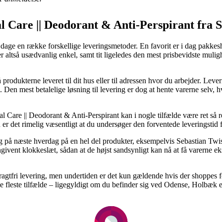
l Care || Deodorant & Anti-Perspirant fra 
m dage en række forskellige leveringsmetoder. En favorit er i dag pakke
r altså usædvanlig enkel, samt tit ligeledes den mest prisbevidste muli
 produkterne leveret til dit hus eller til adressen hvor du arbejder. Lev
g. Den mest betalelige løsning til levering er dog at hente varerne selv, h
l Care || Deodorant & Anti-Perspirant kan i nogle tilfælde være ret så 
d er det rimelig væsentligt at du undersøger den forventede leveringstid
ring på næste hverdag på en hel del produkter, eksempelvis Sebastian 
t angivent klokkeslæt, sådan at de højst sandsynligt kan nå at få varerne
gtfri levering, men undertiden er det kun gældende hvis der shoppes for
e fleste tilfælde – ligegyldigt om du befinder sig ved Odense, Holbæk ell