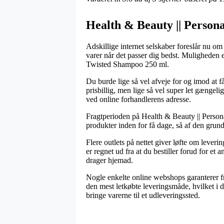
Health & Beauty || Persona
Adskillige internet selskaber foreslår nu o
varer når det passer dig bedst. Muligheden e
Twisted Shampoo 250 ml.
Du burde lige så vel afveje for og imod at få
prisbillig, men lige så vel super let gængeli
ved online forhandlerens adresse.
Fragtperioden på Health & Beauty || Persona
produkter inden for få dage, så af den grun
Flere outlets på nettet giver løfte om leve
er regnet ud fra at du bestiller forud for e
drager hjemad.
Nogle enkelte online webshops garanterer fra
den mest letkøbte leveringsmåde, hvilket i d
bringe varerne til et udleveringssted.