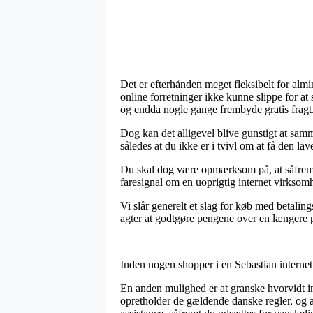
Det er efterhånden meget fleksibelt for almin
online forretninger ikke kunne slippe for a
og endda nogle gange frembyde gratis fragt
Dog kan det alligevel blive gunstigt at sam
således at du ikke er i tvivl om at få den lave
Du skal dog være opmærksom på, at såfremt e
faresignal om en uoprigtig internet virksomh
Vi slår generelt et slag for køb med betaling
agter at godtgøre pengene over en længere 
Inden nogen shopper i en Sebastian internet
En anden mulighed er at granske hvorvidt in
opretholder de gældende danske regler, og at