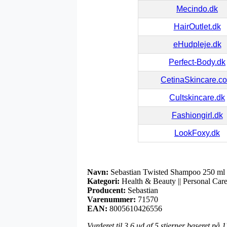
Mecindo.dk
HairOutlet.dk
eHudpleje.dk
Perfect-Body.dk
CetinaSkincare.c
Cultskincare.dk
Fashiongirl.dk
LookFoxy.dk
Navn:
Sebastian Twisted Shampoo 250 ml
Kategori:
Health & Beauty || Personal Care
Producent:
Sebastian
Varenummer:
71570
EAN:
8005610426556
Vurderet til
3.6
ud af 5 stjerner baseret på
1