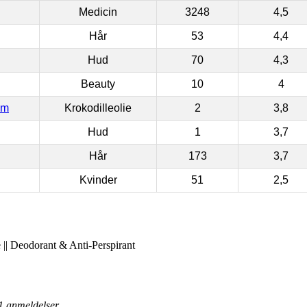
Medicin
3248
4,5
Hår
53
4,4
Hud
70
4,3
Beauty
10
4
om
Krokodilleolie
2
3,8
Hud
1
3,7
Hår
173
3,7
Kvinder
51
2,5
 || Deodorant & Anti-Perspirant
1
anmeldelser