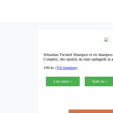
Sebastian Twisted Shampoo er en shampoo ba
Complex, der opstod, da man opdagede at alg
199
kr.
(Vis fragtpris)
Læs mere »
Køb nu »