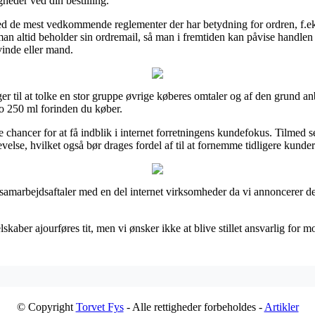
gheder ved din bestilling.
 med de mest vedkommende reglementer der har betydning for ordren, f.ek
t man altid beholder sin ordremail, så man i fremtiden kan påvise handl
inde eller mand.
nger til at tolke en stor gruppe øvrige køberes omtaler og af den grund a
 250 ml forinden du køber.
chancer for at få indblik i internet forretningens kundefokus. Tilmed se
evelse, hvilket også bør drages fordel af til at fornemme tidligere kunder
ar samarbejdsaftaler med en del internet virksomheder da vi annoncerer d
kaber ajourføres tit, men vi ønsker ikke at blive stillet ansvarlig for mo
© Copyright
Torvet Fys
- Alle rettigheder forbeholdes -
Artikler