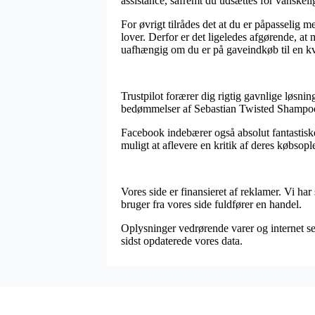
assistance, såfremt du udsættes for vanskeli
For øvrigt tilrådes det at du er påpasselig
lover. Derfor er det ligeledes afgørende, a
uafhængig om du er på gaveindkøb til en kv
Trustpilot forærer dig rigtig gavnlige løsni
bedømmelser af Sebastian Twisted Shampoo
Facebook indebærer også absolut fantastiske 
muligt at aflevere en kritik af deres købsopl
Vores side er finansieret af reklamer. Vi h
bruger fra vores side fuldfører en handel.
Oplysninger vedrørende varer og internet sels
sidst opdaterede vores data.