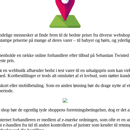
delige mennesker at finde frem til de bedste priser fra diverse webshops,
t stampe priserne på mange af deres varer – til babyer og børn, og yderl
.
menholde en række online forhandlere efter tilbud på Sebastian Twisted 
ste pris.
n webbutik afhænder bedst i test varer til en udsalgspris som kan virk
ed. Kortbestillinger er trods alt omsluttet af et lovbud, som støtter kun
skort eller mobilbetaling. Som en anden løsning bør du drage nytte af et 
periode.
 shop bør de egentlig tyde shoppens forretningsbetingelser, dog er det a
ternet forhandleren er medlem af e-mærke ordningen, som ofte er en ang
 e-handlen fra tid til anden kontrolleres af jurister som kender til retn