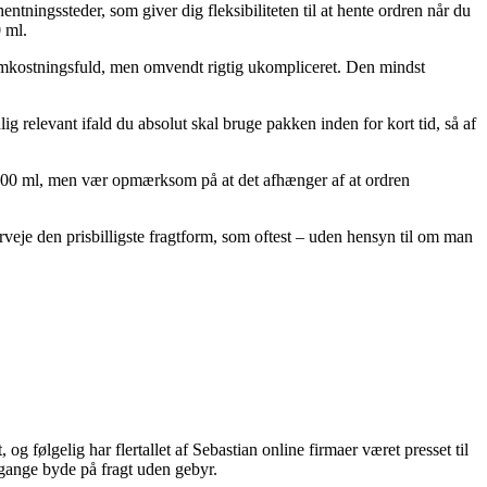
entningssteder, som giver dig fleksibiliteten til at hente ordren når du
 ml.
re omkostningsfuld, men omvendt rigtig ukompliceret. Den mindst
 relevant ifald du absolut skal bruge pakken inden for kort tid, så af
r 200 ml, men vær opmærksom på at det afhænger af at ordren
rveje den prisbilligste fragtform, som oftest – uden hensyn til om man
 følgelig har flertallet af Sebastian online firmaer været presset til
 gange byde på fragt uden gebyr.