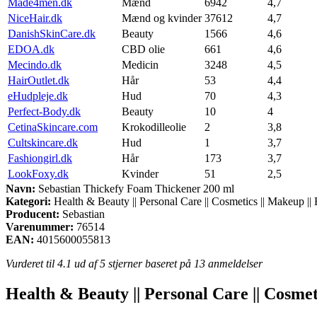
Made4men.dk
Mænd
6942
4,7
NiceHair.dk
Mænd og kvinder
37612
4,7
DanishSkinCare.dk
Beauty
1566
4,6
EDOA.dk
CBD olie
661
4,6
Mecindo.dk
Medicin
3248
4,5
HairOutlet.dk
Hår
53
4,4
eHudpleje.dk
Hud
70
4,3
Perfect-Body.dk
Beauty
10
4
CetinaSkincare.com
Krokodilleolie
2
3,8
Cultskincare.dk
Hud
1
3,7
Fashiongirl.dk
Hår
173
3,7
LookFoxy.dk
Kvinder
51
2,5
Navn:
Sebastian Thickefy Foam Thickener 200 ml
Kategori:
Health & Beauty || Personal Care || Cosmetics || Makeup |
Producent:
Sebastian
Varenummer:
76514
EAN:
4015600055813
Vurderet til
4.1
ud af 5 stjerner baseret på
13
anmeldelser
Health & Beauty || Personal Care || Cosmet