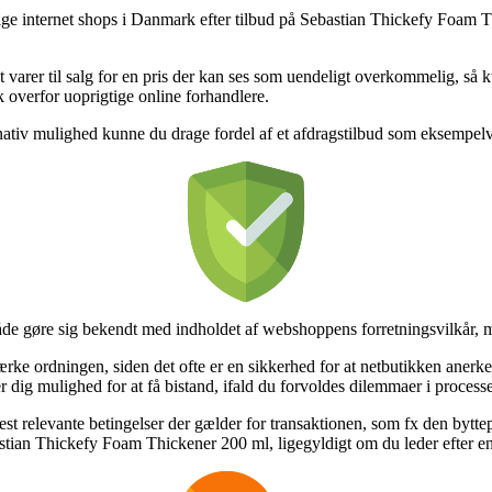
kellige internet shops i Danmark efter tilbud på Sebastian Thickefy Foam
t varer til salg for en pris der kan ses som uendeligt overkommelig, så 
olk overfor uoprigtige online forhandlere.
rnativ mulighed kunne du drage fordel af et afdragstilbud som eksempelvi
åde gøre sig bekendt med indholdet af webshoppens forretningsvilkår, m
e ordningen, siden det ofte er en sikkerhed for at netbutikken anerken
ver dig mulighed for at få bistand, ifald du forvoldes dilemmaer i proces
 relevante betingelser der gælder for transaktionen, som fx den byttepoli
stian Thickefy Foam Thickener 200 ml, ligegyldigt om du leder efter en 