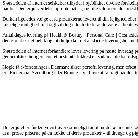
Størstedelen af internet selskaber tilbyder i øjeblikket diverse forskel
har tid. Den er jo særdeles uproblematisk, og ofte ydermere den mest
Du kan ligeledes vælge at få produkterne leveret til din lejlighed el
kostelige mulighed for fragt vil dog i de fleste tilfælde være at hent
Antal dages levering på Health & Beauty || Personal Care || Cosmetics 
den grund er det helt klogt at du tjekker det anslåede leveringstidspu
Størstedelen af internet forhandlere lover levering på næste hverda
gennemføres tidligere end et bestemt klokkeslæt, sådan at de har udsigt
Nogle få e-forretninger i Danmark sikrer portofri levering, men oftest
er i Fredericia, Svendborg eller Brande – vil blive at få fragtmanden til
Det er jo efterhånden yderst overkommeligt for almindelige mennesker at
at at presse priserne på en række af deres produkter – til drenge og p