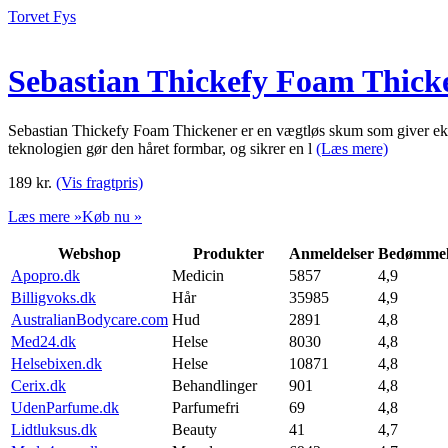
Torvet Fys
Sebastian Thickefy Foam Thick
Sebastian Thickefy Foam Thickener er en vægtløs skum som giver ekstr
teknologien gør den håret formbar, og sikrer en l
(Læs mere)
189
kr.
(Vis fragtpris)
Læs mere »
Køb nu »
Webshop
Produkter
Anmeldelser
Bedømmel
Apopro.dk
Medicin
5857
4,9
Billigvoks.dk
Hår
35985
4,9
AustralianBodycare.com
Hud
2891
4,8
Med24.dk
Helse
8030
4,8
Helsebixen.dk
Helse
10871
4,8
Cerix.dk
Behandlinger
901
4,8
UdenParfume.dk
Parfumefri
69
4,8
Lidtluksus.dk
Beauty
41
4,7