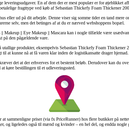
lige leveringsudgaver. En af dem der er mest populær er for øjeblikket afh
 betalelige fragttype ved køb af Sebastian Thickefy Foam Thickener 200
ler hus eller ud på dit arbejde. Denne viser sig somme tider en tand me
e varerne selv, men det betinges af at du er nærved webshoppens bopæl.
|| Makeup || Eye Makeup || Mascara kan i nogle tilfælde være usædvanlig
nkt på den pågældende vare.
g på utallige produkter, eksempelvis Sebastian Thickefy Foam Thickene
 til at kunne nå at få varen klar inden de logistikansatte drager hjemad.
 kræver det at der erhverves for et bestemt beløb. Derudover kan du ove
 at køre bestillingen til et udleveringssted.
 sammenligne priser (via fx PriceRunner) hos flere butikker på nettet, og
iger, og ligeledes også til mænd og kvinder – en hel del, og endda nogle