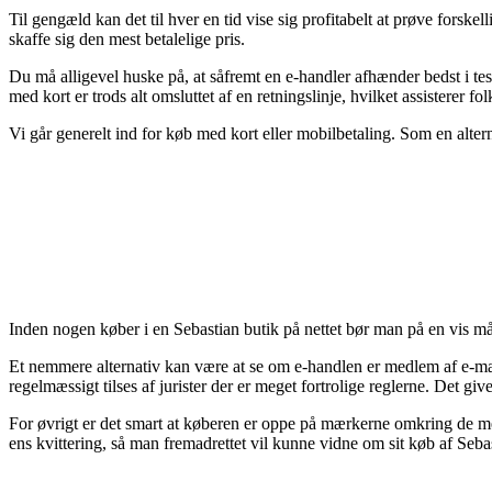
Til gengæld kan det til hver en tid vise sig profitabelt at prøve fors
skaffe sig den mest betalelige pris.
Du må alligevel huske på, at såfremt en e-handler afhænder bedst i tes
med kort er trods alt omsluttet af en retningslinje, hvilket assisterer f
Vi går generelt ind for køb med kort eller mobilbetaling. Som en alte
Inden nogen køber i en Sebastian butik på nettet bør man på en vis m
Et nemmere alternativ kan være at se om e-handlen er medlem af e-mærk
regelmæssigt tilses af jurister der er meget fortrolige reglerne. Det gi
For øvrigt er det smart at køberen er oppe på mærkerne omkring de mest
ens kvittering, så man fremadrettet vil kunne vidne om sit køb af Seba