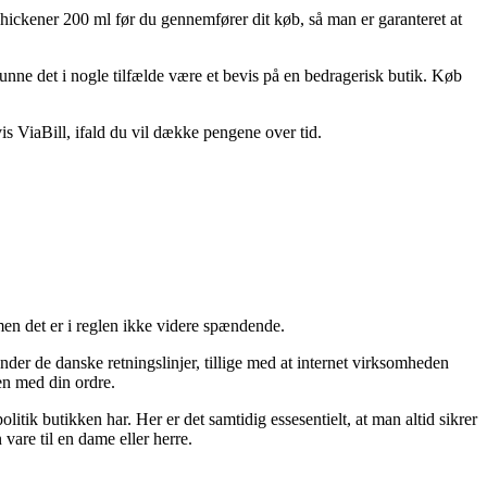
 Thickener 200 ml før du gennemfører dit køb, så man er garanteret at
kunne det i nogle tilfælde være et bevis på en bedragerisk butik. Køb
s ViaBill, ifald du vil dække pengene over tid.
en det er i reglen ikke videre spændende.
der de danske retningslinjer, tillige med at internet virksomheden
sen med din ordre.
tik butikken har. Her er det samtidig essesentielt, at man altid sikrer
vare til en dame eller herre.