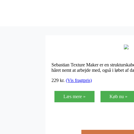
Sebastian Texture Maker er en strukturskabend
håret nemt at arbejde med, også i løbet af 
229
kr.
(Vis fragtpris)
Læs mere »
Køb nu »