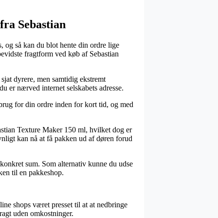
 fra Sebastian
, og så kan du blot hente din ordre lige
sbevidste fragtform ved køb af Sebastian
n sjat dyrere, men samtidig ekstremt
du er nærved internet selskabets adresse.
brug for din ordre inden for kort tid, og med
astian Texture Maker 150 ml, hvilket dog er
ynligt kan nå at få pakken ud af døren forud
en konkret sum. Som alternativ kunne du udse
ken til en pakkeshop.
nline shops været presset til at at nedbringe
 fragt uden omkostninger.