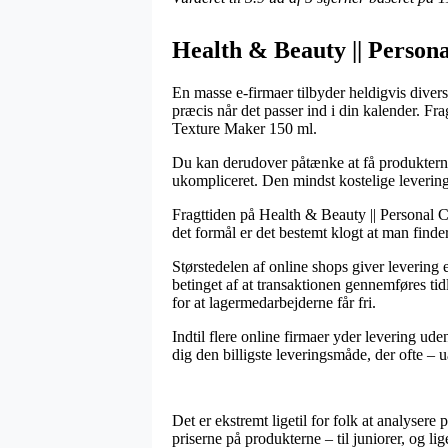
Health & Beauty || Persona
En masse e-firmaer tilbyder heldigvis diverse
præcis når det passer ind i din kalender. Fr
Texture Maker 150 ml.
Du kan derudover påtænke at få produkterne s
ukompliceret. Den mindst kostelige leverings
Fragttiden på Health & Beauty || Personal Car
det formål er det bestemt klogt at man finde
Størstedelen af online shops giver levering
betinget af at transaktionen gennemføres tid
for at lagermedarbejderne får fri.
Indtil flere online firmaer yder levering u
dig den billigste leveringsmåde, der ofte – 
Det er ekstremt ligetil for folk at analysere 
priserne på produkterne – til juniorer, og l