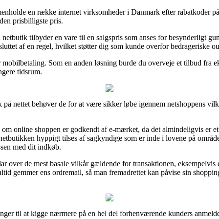
ammenholde en række internet virksomheder i Danmark efter rabatkoder 
en prisbilligste pris.
 netbutik tilbyder en vare til en salgspris som anses for besynderligt gu
sluttet af en regel, hvilket støtter dig som kunde overfor bedrageriske out
r mobilbetaling. Som en anden løsning burde du overveje et tilbud fra eks
ngere tidsrum.
ik på nettet behøver de for at være sikker løbe igennem netshoppens vil
re om online shoppen er godkendt af e-mærket, da det almindeligvis er et
netbutikken hyppigt tilses af sagkyndige som er inde i lovene på området
essen med dit indkøb.
 klar over de mest basale vilkår gældende for transaktionen, eksempelvi
 man altid gemmer ens ordremail, så man fremadrettet kan påvise sin shop
ninger til at kigge nærmere på en hel del forhenværende kunders anmeldels