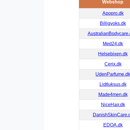
Webshop
Apopro.dk
Billigvoks.dk
AustralianBodycare
Med24.dk
Helsebixen.dk
Cerix.dk
UdenParfume.d
Lidtluksus.dk
Made4men.dk
NiceHair.dk
DanishSkinCare.
EDOA.dk