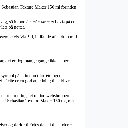
på Sebastian Texture Maker 150 ml forinden
nstig, så kunne det ofte være et bevis på en
lets på nettet.
empelvis ViaBill, i tilfælde af at du har til
kår, det er dog mange gange ikke super
 sympol på at internet forretningen
. Dette er en god anledning til at blive
s den returneringsret online webshoppen
ping af Sebastian Texture Maker 150 ml, om
er og derfor tilrådes det, at du studerer