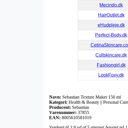
Mecindo.dk
HairOutlet.dk
eHudpleje.dk
Perfect-Body.dk
CetinaSkincare.c
Cultskincare.dk
Fashiongirl.dk
LookFoxy.dk
Navn:
Sebastian Texture Maker 150 ml
Kategori:
Health & Beauty || Personal Care 
Producent:
Sebastian
Varenummer:
37855
EAN:
8005610581019
Vurderet til
3.9
ud af 5 stjerner baseret på
1