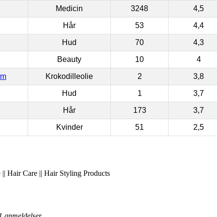
Medicin
3248
4,5
Hår
53
4,4
Hud
70
4,3
Beauty
10
4
om
Krokodilleolie
2
3,8
Hud
1
3,7
Hår
173
3,7
Kvinder
51
2,5
|| Hair Care || Hair Styling Products
1
anmeldelser