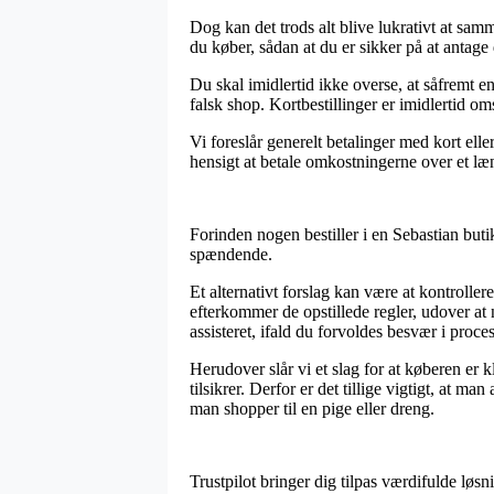
Dog kan det trods alt blive lukrativt at s
du køber, sådan at du er sikker på at antage d
Du skal imidlertid ikke overse, at såfremt en
falsk shop. Kortbestillinger er imidlertid om
Vi foreslår generelt betalinger med kort elle
hensigt at betale omkostningerne over et læ
Forinden nogen bestiller i en Sebastian but
spændende.
Et alternativt forslag kan være at kontrolle
efterkommer de opstillede regler, udover at 
assisteret, ifald du forvoldes besvær i proc
Herudover slår vi et slag for at køberen er
tilsikrer. Derfor er det tillige vigtigt, at
man shopper til en pige eller dreng.
Trustpilot bringer dig tilpas værdifulde løs