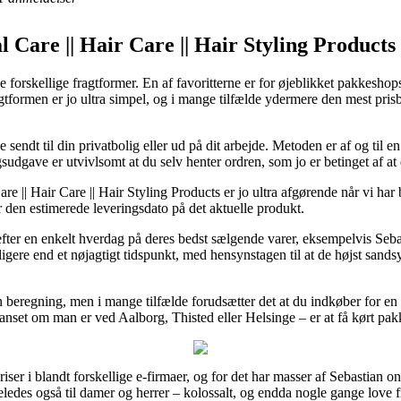
l Care || Hair Care || Hair Styling Products
 forskellige fragtformer. En af favoritterne er for øjeblikket pakkeshops
agtformen er jo ultra simpel, og i mange tilfælde ydermere den mest pri
endt til din privatbolig eller ud på dit arbejde. Metoden er af og til e
udgave er utvivlsomt at du selv henter ordren, som jo er betinget af at 
e || Hair Care || Hair Styling Products er jo ultra afgørende når vi har 
r den estimerede leveringsdato på det aktuelle produkt.
 efter en enkelt hverdag på deres bedst sælgende varer, eksempelvis Seb
ligere end et nøjagtigt tidspunkt, med hensynstagen til at de højst sands
den beregning, men i mange tilfælde forudsætter det at du indkøber for 
uanset om man er ved Aalborg, Thisted eller Helsinge – er at få kørt pak
priser i blandt forskellige e-firmaer, og for det har masser af Sebastian o
igeledes også til damer og herrer – kolossalt, og endda nogle gange love