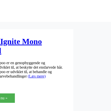
 Ignite Mono
l
poo er en genopbyggende og
klet til, at beskytte det ensfarvede hår.
o er udviklet til, at behandle og
farvebehandlinger
(Læs mere)
nu »