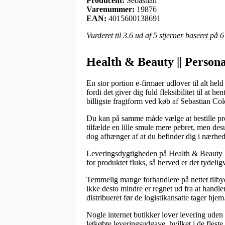
Producent:
Sebastian
Varenummer:
19876
EAN:
4015600138691
Vurderet til
3.6
ud af 5 stjerner baseret på
6
Health & Beauty || Persona
En stor portion e-firmaer udlover til alt held
fordi det giver dig fuld fleksibilitet til a
billigste fragtform ved køb af Sebastian C
Du kan på samme måde vælge at bestille produ
tilfælde en lille smule mere pebret, men des
dog afhænger af at du befinder dig i nærhede
Leveringsdygtigheden på Health & Beauty || 
for produktet fluks, så herved er det tydelig
Temmelig mange forhandlere på nettet tilb
ikke desto mindre er regnet ud fra at handle
distribueret før de logistikansatte tager hjem
Nogle internet butikker lover levering uden
letkøbte leveringsudgave, hvilket i de flest