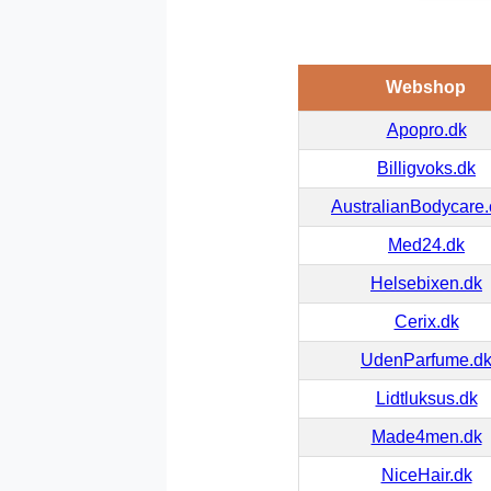
Webshop
Apopro.dk
Billigvoks.dk
AustralianBodycare
Med24.dk
Helsebixen.dk
Cerix.dk
UdenParfume.d
Lidtluksus.dk
Made4men.dk
NiceHair.dk