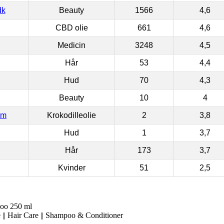
dk
Beauty
1566
4,6
CBD olie
661
4,6
Medicin
3248
4,5
Hår
53
4,4
Hud
70
4,3
Beauty
10
4
om
Krokodilleolie
2
3,8
Hud
1
3,7
Hår
173
3,7
Kvinder
51
2,5
poo 250 ml
 || Hair Care || Shampoo & Conditioner