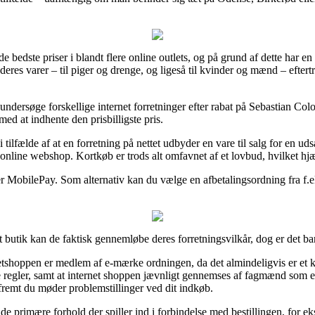
de bedste priser i blandt flere online outlets, og på grund af dette har en
 deres varer – til piger og drenge, og ligeså til kvinder og mænd – efte
at undersøge forskellige internet forretninger efter rabat på Sebastian
med at indhente den prisbilligste pris.
ilfælde af at en forretning på nettet udbyder en vare til salg for en ud
online webshop. Kortkøb er trods alt omfavnet af et lovbud, hvilket hjæ
er MobilePay. Som alternativ kan du vælge en afbetalingsordning fra f.eks
 butik kan de faktisk gennemløbe deres forretningsvilkår, dog er det bar
etshoppen er medlem af e-mærke ordningen, da det almindeligvis er et ke
egler, samt at internet shoppen jævnligt gennemses af fagmænd som e
såfremt du møder problemstillinger ved dit indkøb.
 de primære forhold der spiller ind i forbindelse med bestillingen, for 