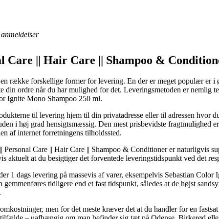
anmeldelser
l Care || Hair Care || Shampoo & Condition
 en række forskellige former for levering. En der er meget populær er i øj
t hente din ordre når du har mulighed for det. Leveringsmetoden er nemlig
olor Ignite Mono Shampoo 250 ml.
kterne til levering hjem til din privatadresse eller til adressen hvor 
uden i høj grad hensigtsmæssig. Den mest prisbevidste fragtmulighed er 
n af internet forretningens tilholdssted.
Personal Care || Hair Care || Shampoo & Conditioner er naturligvis supe
vis aktuelt at du besigtiger det forventede leveringstidspunkt ved det re
yder 1 dags levering på massevis af varer, eksempelvis Sebastian Col
n gemmenføres tidligere end et fast tidspunkt, således at de højst sandsy
.
 omkostninger, men for det meste kræver det at du handler for en fastsat
e tilfælde – uafhængig om man befinder sig tæt på Odense, Birkerød eller