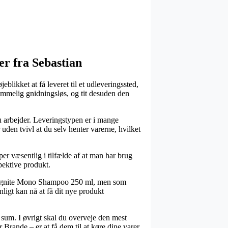
er fra Sebastian
eblikket at få leveret til et udleveringssted,
 temmelig gnidningsløs, og tit desuden den
du arbejder. Leveringstypen er i mange
uden tvivl at du selv henter varerne, hvilket
r væsentlig i tilfælde af at man har brug
spektive produkt.
or Ignite Mono Shampoo 250 ml, men som
nligt kan nå at få dit nye produkt
 sum. I øvrigt skal du overveje den mest
 Brande – er at få dem til at køre dine varer