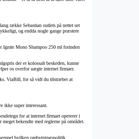
 lang række Sebastian outlets på nettet set
rtrykkeligt, og endda nogle gange præstere
 Color Ignite Mono Shampoo 250 ml forinden
salgspris der er kolossalt beskeden, kunne
lper os overfor uægte internet firmaer.
. ViaBill, for så vidt du tilstræber at
e ikke super interessant.
ndetegn for at internet firmaet opererer i
r meget bekendte med reglerne på området.
eksempel hvilken ombytningspolitik