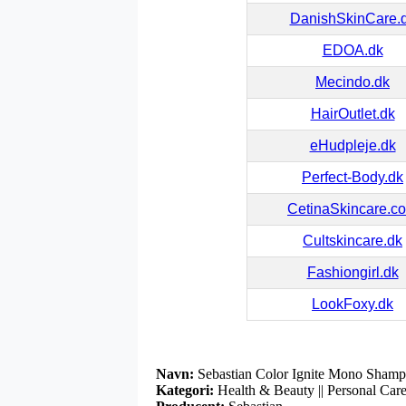
DanishSkinCare.
EDOA.dk
Mecindo.dk
HairOutlet.dk
eHudpleje.dk
Perfect-Body.dk
CetinaSkincare.c
Cultskincare.dk
Fashiongirl.dk
LookFoxy.dk
Navn:
Sebastian Color Ignite Mono Sham
Kategori:
Health & Beauty || Personal Care