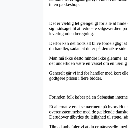
til en pakkeshop.
Det er vældig let gængeligt for alle at finde 
sig nødsaget til at reducere salgsværdien på
levering uden beregning.
Derfor kan det trods alt blive fordelagtigt 
du handler, sådan at du er på den sikre side 
Man må ikke desto mindre ikke glemme, at i t
det undertiden være en varsel om en uærlig 
Generelt går vi ind for handler med kort ell
godtgøre prisen i flere bidder.
Forinden folk køber på en Sebastian internet
Et alternativ er at se nærmere på hvorvidt n
overensstemmelse med de gældende danske r
Derudover tilbydes du lejlighed til støtte, 
Tilmed anbefaler vi at du er påpasselig med