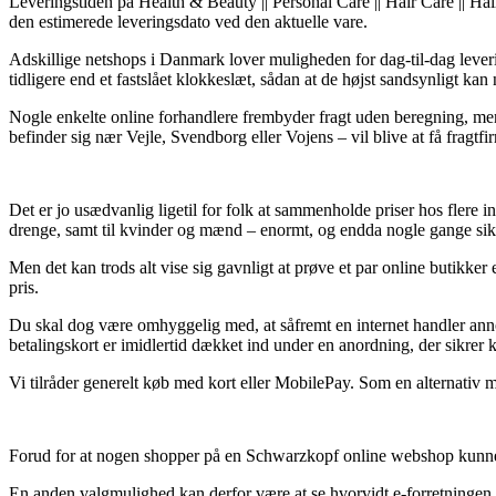
Leveringstiden på Health & Beauty || Personal Care || Hair Care || Hair
den estimerede leveringsdato ved den aktuelle vare.
Adskillige netshops i Danmark lover muligheden for dag-til-dag leve
tidligere end et fastslået klokkeslæt, sådan at de højst sandsynligt kan
Nogle enkelte online forhandlere frembyder fragt uden beregning, men
befinder sig nær Vejle, Svendborg eller Vojens – vil blive at få fragtfirm
Det er jo usædvanlig ligetil for folk at sammenholde priser hos flere i
drenge, samt til kvinder og mænd – enormt, og endda nogle gange sik
Men det kan trods alt vise sig gavnligt at prøve et par online butikke
pris.
Du skal dog være omhyggelig med, at såfremt en internet handler annon
betalingskort er imidlertid dækket ind under en anordning, der sikrer
Vi tilråder generelt køb med kort eller MobilePay. Som en alternativ m
Forud for at nogen shopper på en Schwarzkopf online webshop kunne ma
En anden valgmulighed kan derfor være at se hvorvidt e-forretningen e