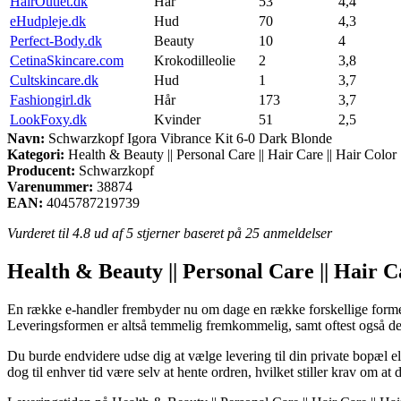
HairOutlet.dk
Hår
53
4,4
eHudpleje.dk
Hud
70
4,3
Perfect-Body.dk
Beauty
10
4
CetinaSkincare.com
Krokodilleolie
2
3,8
Cultskincare.dk
Hud
1
3,7
Fashiongirl.dk
Hår
173
3,7
LookFoxy.dk
Kvinder
51
2,5
Navn:
Schwarzkopf Igora Vibrance Kit 6-0 Dark Blonde
Kategori:
Health & Beauty || Personal Care || Hair Care || Hair Color
Producent:
Schwarzkopf
Varenummer:
38874
EAN:
4045787219739
Vurderet til
4.8
ud af 5 stjerner baseret på
25
anmeldelser
Health & Beauty || Personal Care || Hair C
En række e-handler frembyder nu om dage en række forskellige former 
Leveringsformen er altså temmelig fremkommelig, samt oftest også de
Du burde endvidere udse dig at vælge levering til din private bopæl ell
dog til enhver tid være selv at hente ordren, hvilket stiller krav om at