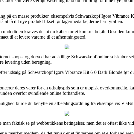
 Color kan være særligt væsentlig ifald du har brug for dine nye produkte
ring på en masse produkter, eksempelvis Schwarzkopf Igora Vibrance K
 nå at få dit nye produkt fikset før lagermedarbejderne har fyraften.
 undertiden kræves det at du køber for et konkret beløb. Desuden kunn
aet til at levere varerne til et afhentningssted.
nternet shops, og derved har adskillige Schwarzkopf online selskaber set 
re levering uden beregning.
r efter udsalg på Schwarzkopf Igora Vibrance Kit 6-0 Dark Blonde før du
cerer deres varer for en udsalgspris som er utopisk overkommelig, kan 
 kunden overfor svindlende online forhandlere.
ulighed burde du benytte en afbetalingsordning fra eksempelvis ViaBill,
n faktisk se på webbutikkens betingelser, men det er oftest ikke vide
r e-mærket medlem, da det typisk er et fingerpeg om at e-forhandleren ef