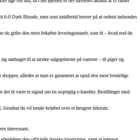
r lige om lidt, så i det øjemed er det særdeles aktuelt at vi finder
it 6-0 Dark Blonde, men som imidlertid beroer på at ordren indsendes
e du gribe den mest letkøbte leveringsmanér, som tit – hvad end du
sig nødsaget til at sænke salgspriserne på varerne – til piger og
 shopper, således at man er garanteret at opnå den mest betalelige
det tit være et signal om en uoprigtig e-handler. Bestillinger med
 forudsat du vil betale beløbet over et længere tidsrum.
re interessant.
terfølger den officielle danske lovgivning, samt at internet