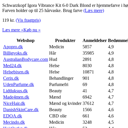
Schwarzkopf Igora Vibrance Kit 6-0 Dark Blond er hjemmefarve i høj kv
Farven holder op til 25 hårvaske. Brug farve
(Læs mere)
119
kr.
(Vis fragtpris)
Læs mere »
Køb nu »
Webshop
Produkter
Anmeldelser
Bedømmel
Apopro.dk
Medicin
5857
4,9
Billigvoks.dk
Hår
35985
4,9
AustralianBodycare.com
Hud
2891
4,8
Med24.dk
Helse
8030
4,8
Helsebixen.dk
Helse
10871
4,8
Cerix.dk
Behandlinger
901
4,8
UdenParfume.dk
Parfumefri
69
4,8
Lidtluksus.dk
Beauty
41
4,7
Made4men.dk
Mænd
6942
4,7
NiceHair.dk
Mænd og kvinder
37612
4,7
DanishSkinCare.dk
Beauty
1566
4,6
EDOA.dk
CBD olie
661
4,6
Mecindo.dk
Medicin
3248
4,5