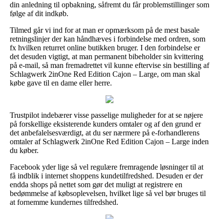
din anledning til opbakning, såfremt du får problemstillinger som
følge af dit indkøb.
Tilmed går vi ind for at man er opmærksom på de mest basale
retningslinjer der kan håndhæves i forbindelse med ordren, som
fx hvilken returret online butikken bruger. I den forbindelse er
det desuden vigtigt, at man permanent bibeholder sin kvittering
på e-mail, så man fremadrettet vil kunne eftervise sin bestilling af
Schlagwerk 2inOne Red Edition Cajon – Large, om man skal
købe gave til en dame eller herre.
Trustpilot indebærer visse passelige muligheder for at se nøjere
på forskellige eksisterende kunders omtaler og af den grund er
det anbefalelsesværdigt, at du ser nærmere på e-forhandlerens
omtaler af Schlagwerk 2inOne Red Edition Cajon – Large inden
du køber.
Facebook yder lige så vel regulære fremragende løsninger til at
få indblik i internet shoppens kundetilfredshed. Desuden er der
endda shops på nettet som gør det muligt at registrere en
bedømmelse af købsoplevelsen, hvilket lige så vel bør bruges til
at fornemme kundernes tilfredshed.