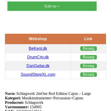
Køb nu »
Webshop
Link
BeKent.dk
Besøg
DrumCity.dk
Besøg
DanGuitar.dk
Besøg
SoundStoreXL.com
Besøg
Navn:
Schlagwerk 2inOne Red Edition Cajon – Large
Kategori:
Musikinstrumenter>Percussion>Cajons
Producent:
Schlagwerk
Varenummer:
154905