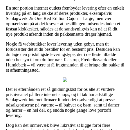
En stor portion internet outlets frembyder levering efter en enkelt
hverdag på en lang række af deres produkter, eksempelvis
Schlagwerk 2inOne Red Edition Cajon – Large, men vær
opmærksom på at det kræver at bestillingen indsendes inden et
fastsat klokkeslæt, således at de sandsynligvis kan nå at få dit
nye produkt afsendt inden de pakkeansatte drager hjemad.
Nogle få webbutikker lover levering uden gebyr, men tit
forudsætter det at du bestiller for en bestemt pris. Desuden kan
du tage den prisbilligste leveringstype, der i de fleste tilfælde –
uden hensyn til om du bor nær Taastrup, Frederiksværk eller
Humlebæk – vil være at få fragtmanden til at bringe din pakke til
et afhentningssted.
Det er efterhånden ret så gnidningsløst for os alle at vurdere
prisniveauet på flere internet shops, og til tak har adskillige
Schlagwerk internet firmaer fundet det nødvendigt at presse
udsalgspriserne på varerne – til babyer og børn, samt til damer
og herrer – en hel del, og endda nogle gange love portofri
levering.
Dog kan det immervæk blive lukrativt at kigge forbi flere