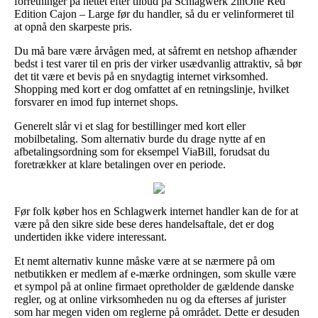
forretninger på nettet efter tilbud på Schlagwerk 2inOne Red
Edition Cajon – Large før du handler, så du er velinformeret til
at opnå den skarpeste pris.
Du må bare være årvågen med, at såfremt en netshop afhænder
bedst i test varer til en pris der virker usædvanlig attraktiv, så bør
det tit være et bevis på en snydagtig internet virksomhed.
Shopping med kort er dog omfattet af en retningslinje, hvilket
forsvarer en imod fup internet shops.
Generelt slår vi et slag for bestillinger med kort eller
mobilbetaling. Som alternativ burde du drage nytte af en
afbetalingsordning som for eksempel ViaBill, forudsat du
foretrækker at klare betalingen over en periode.
Før folk køber hos en Schlagwerk internet handler kan de for at
være på den sikre side bese deres handelsaftale, det er dog
undertiden ikke videre interessant.
Et nemt alternativ kunne måske være at se nærmere på om
netbutikken er medlem af e-mærke ordningen, som skulle være
et sympol på at online firmaet opretholder de gældende danske
regler, og at online virksomheden nu og da efterses af jurister
som har megen viden om reglerne på området. Dette er desuden