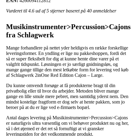
EAN:
4260094112812
Vurderet til
4.6
ud af 5 stjerner baseret på
40
anmeldelser
Musikinstrumenter>Percussion>Cajons
fra Schlagwerk
Mange forhandlere på nettet yder heldigvis en række forskellige
leveringsformer. En yndling er lige nu pakkeshoppen, fordi det
så er super fleksibelt for dig at kunne hente dine varer på et
valgfrit tidspunkt. Løsningen er jo særligt gnidningsløs, og
mange gange tillige den mest letkøbte form for levering ved køb
af Schlagwerk 2inOne Red Edition Cajon – Large.
Du kunne omvendt forsøge at få produkterne bragt til din
privatbolig eller til hvor du arbejder. Metoden bliver mange
gange en lille smule mere pebret, men samtidig yderst nem. Den
mindst kostelige fragtform er dog selv at hente pakken, som jo
beroer på at du er lige ved e-firmaets bopæl.
Antal dages levering på Musikinstrumenter>Percussion>Cajons
er naturligvis ultra væsentlig om vi behøver produktet nu og her,
så i det øjemed er det ret så fornuftigt at vi gransker
leveringstiden for det vedkommende produkt.