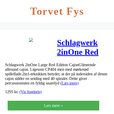
Torvet Fys
Schlagwerk
2inOne Red
Edition Cajon
Schlagwerk 2inOne Large Red Edition CajonGlimrende
– Large
allround cajon. Ligesom CP404 men med mørkerød
spilleflade.2in1-teknikken betyder, at der på indersiden af denne
cajon sidder en seiding med 40 spiraler. Dette giver
percussionisten en fyldig snarelyd
(Læs mere)
1295
kr.
(Vis fragtpris)
Læs mere »