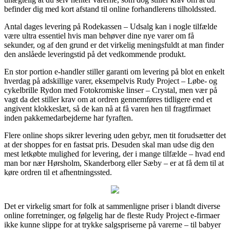
befinder dig med kort afstand til online forhandlerens tilholdssted.
Antal dages levering på Rodekassen – Udsalg kan i nogle tilfælde
være ultra essentiel hvis man behøver dine nye varer om få
sekunder, og af den grund er det virkelig meningsfuldt at man finder
den anslåede leveringstid på det vedkommende produkt.
En stor portion e-handler stiller garanti om levering på blot en enkelt
hverdag på adskillige varer, eksempelvis Rudy Project – Løbe- og
cykelbrille Rydon med Fotokromiske linser – Crystal, men vær på
vagt da det stiller krav om at ordren gennemføres tidligere end et
angivent klokkeslæt, så de kan nå at få varen hen til fragtfirmaet
inden pakkemedarbejderne har fyraften.
Flere online shops sikrer levering uden gebyr, men tit forudsætter det
at der shoppes for en fastsat pris. Desuden skal man udse dig den
mest letkøbte mulighed for levering, der i mange tilfælde – hvad end
man bor nær Hørsholm, Skanderborg eller Sæby – er at få dem til at
køre ordren til et afhentningssted.
Det er virkelig smart for folk at sammenligne priser i blandt diverse
online forretninger, og følgelig har de fleste Rudy Project e-firmaer
ikke kunne slippe for at trykke salgspriserne på varerne – til babyer