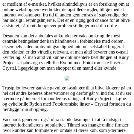
er medlem af e-mærket, hvilket almindeligvis er en forsikring om at
online webshoppen overholder de opstillede regler, tillige med at
internet webshoppen fra tid til anden gennemses af sagkyndige der
har indsigt i retningslinjerne. Det er en rigtig god chance for at blive
assisteret, såfremt du oplever problemstillinger med din ordre.
Desuden kan det anbefales at kunden er vaks omkring de mest
centrale betingelser der kan håndhæves i forbindelse med ordren,
eksempelvis den ombytningsrettighed internet selskabet bruger. I
den relation er det virkelig relevant, at man altid bevarer ens e-mail
kvittering, så man altid vil kunne dokumentere bestillingen af Rudy
Project – Løbe- og cykelbrille Rydon med Fotokromiske linser –
Crystal, ligegyldigt om man shopper til en mand eller kvinde.
Trustpilot leverer ganske gavnlige løsninger til at blive klogere på en
hel del andre køberes observationer og derfor går vi ind for, at du ser
nærmere på internet forhandlerens ratings af Rudy Project – Løbe-
og cykelbrille Rydon med Fotokromiske linser – Crystal forinden du
færdiggør din shopping.
Facebook genererer også ultra stabile løsninger til at få indsigt i
internet forhandlerens popularitet. Tilmed ses mange online firmaer
hvor kunder kan formulere en omtale af deres køb, som ydermere