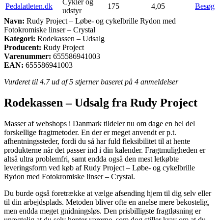
Cykler og
Pedalatleten.dk
175
4,05
Besøg
udstyr
Navn:
Rudy Project – Løbe- og cykelbrille Rydon med
Fotokromiske linser – Crystal
Kategori:
Rodekassen – Udsalg
Producent:
Rudy Project
Varenummer:
655586941003
EAN:
655586941003
Vurderet til
4.7
ud af 5 stjerner baseret på
4
anmeldelser
Rodekassen – Udsalg fra Rudy Project
Masser af webshops i Danmark tildeler nu om dage en hel del
forskellige fragtmetoder. En der er meget anvendt er p.t.
afhentningssteder, fordi du så har fuld fleksibilitet til at hente
produkterne når det passer ind i din kalender. Fragtmuligheden er
altså ultra problemfri, samt endda også den mest letkøbte
leveringsform ved køb af Rudy Project – Løbe- og cykelbrille
Rydon med Fotokromiske linser – Crystal.
Du burde også foretrække at vælge afsending hjem til dig selv eller
til din arbejdsplads. Metoden bliver ofte en anelse mere bekostelig,
men endda meget gnidningsløs. Den prisbilligste fragtløsning er
unægtelig at du selv henter varerne, som dog stiller krav om at du