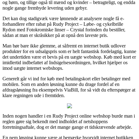
og børn, og tillige også til mænd og kvinder – betragteligt, og endda
nogle gange frembyde levering uden gebyr.
Det kan dog stadigvæk være lønnende at analysere nogle få e-
forhandlere efter rabat på Rudy Project – Løbe- og cykelbrille
Rydon med Fotokromiske linser – Crystal forinden du bestiller,
sådan at man er skråsikker på at opnå den laveste pris.
Man bør bare ikke glemme, at såfremt en internet butik udlover
produkter for en udsalgspris som er helt fantastisk fordelagtig, kunne
det undertiden være et bevis på en uægte webshop. Køb med kort er
imidlertid indbefattet af Indsigelsesordningen, hvilket hjælper os
imod uægte internet webshops.
Generelt går vi ind for køb med betalingskort eller betalinger med
mobilen. Som en anden løsning kunne du drage fordel af en
afdragsløsning fra eksempelvis ViaBill, for så vidt du efterspørger at
klare regningen ude i fremtiden.
Inden nogen handler i en Rudy Project online webshop burde man i
reglen gøre sig bekendt med indholdet af netshoppens
forretningsaftale, dog er det mange gange et tidskrævende arbejde.
En nem løsning kunne være at bemærke hvorvidt internet butikken