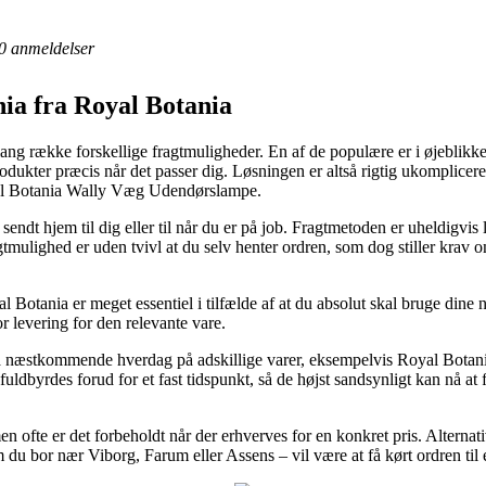
0
anmeldelser
ia fra Royal Botania
g række forskellige fragtmuligheder. En af de populære er i øjeblikket l
ne produkter præcis når det passer dig. Løsningen er altså rigtig ukompli
yal Botania Wally Væg Udendørslampe.
ndt hjem til dig eller til når du er på job. Fragtmetoden er uheldigvis
mulighed er uden tvivl at du selv henter ordren, som dog stiller krav o
Botania er meget essentiel i tilfælde af at du absolut skal bruge dine n
or levering for den relevante vare.
 på næstkommende hverdag på adskillige varer, eksempelvis Royal Bo
 fuldbyrdes forud for et fast tidspunkt, så de højst sandsynligt kan nå at
en ofte er det forbeholdt når der erhverves for en konkret pris. Alternat
m du bor nær Viborg, Farum eller Assens – vil være at få kørt ordren til 