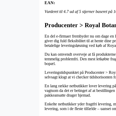
EAN:
Vurderet til
4.7
ud af 5 stjerner baseret på
1
Producenter > Royal Botan
En del e-firmaer frembyder nu om dage en lan
giver dig fuld fleksibilitet til at hente di
betalelige leveringsløsning ved køb af Ro
Du kan omvendt overveje at få produkterne se
temmelig problemfri. Den mest letkøbte fragt
bopæl.
Leveringstidspunktet på Producenter > Royal 
selvsagt klogt at vi checker tidshorisonten f
En lang række netbutikker lover levering
vagtsom da det er betinget af at bestillingen
pakkeansatte drager hjemad.
Enkelte netbutikker yder fragtfri levering, m
levering, som i de fleste tilfælde – uanset o