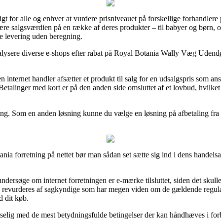
t for alle og enhver at vurdere prisniveauet på forskellige forhandlere 
ære salgsværdien på en række af deres produkter – til babyer og børn, og
de levering uden beregning.
nalysere diverse e-shops efter rabat på Royal Botania Wally Væg Udendø
.
 internet handler afsætter et produkt til salg for en udsalgspris som anse
Betalinger med kort er på den anden side omsluttet af et lovbud, hvilke
ling. Som en anden løsning kunne du vælge en løsning på afbetaling fra f
ia forretning på nettet bør man sådan set sætte sig ind i dens handelsaf
rsøge om internet forretningen er e-mærke tilsluttet, siden det skulle 
ofte revurderes af sagkyndige som har megen viden om de gældende regul
d dit køb.
sselig med de mest betydningsfulde betingelser der kan håndhæves i fo