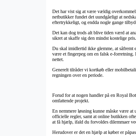
Det har vist sig at være vældig overkommelig
netbutikker fundet det uundgåeligt at nedsk
eftertrykkeligt, og endda nogle gange tilby
Det kan dog trods alt blive tiden værd at a
sikret at skaffe sig den mindst kostelige pris
Du skal imidlertid ikke glemme, at såfremt en
være et fingerpeg om en falsk e-forretning. 
nettet.
Generelt tilråder vi kortkøb eller mobilbeta
regningen over en periode.
Forud for at nogen handler på en Royal Botan
omfattende projekt.
En nemmere løsning kunne måske være at unde
officielle regler, samt at online butikken 
at få hjælp, ifald du forvoldes dilemmaer ve
Herudover er det en hjælp at køber er påpa