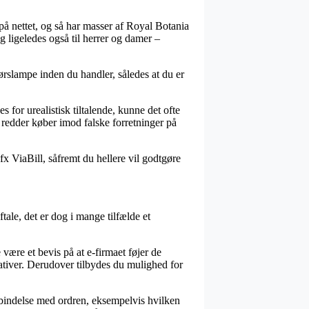
på nettet, og så har masser af Royal Botania
 ligeledes også til herrer og damer –
rslampe inden du handler, således at du er
s for urealistisk tiltalende, kunne det ofte
t redder køber imod falske forretninger på
x ViaBill, såfremt du hellere vil godtgøre
tale, det er dog i mange tilfælde et
være et bevis på at e-firmaet føjer de
ativer. Derudover tilbydes du mulighed for
rbindelse med ordren, eksempelvis hvilken