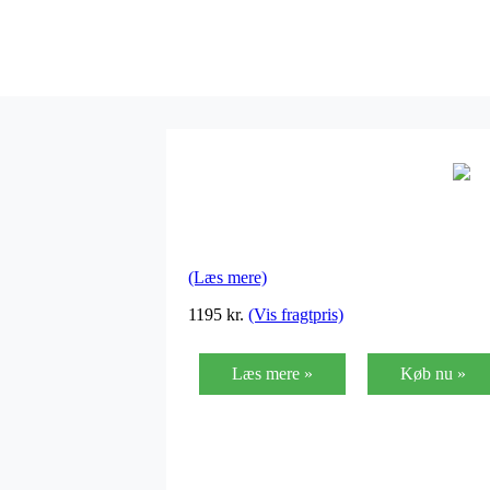
(Læs mere)
1195
kr.
(Vis fragtpris)
Læs mere »
Køb nu »