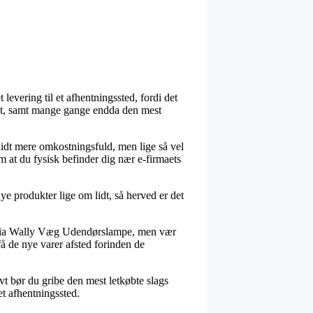
evering til et afhentningssted, fordi det
ceret, samt mange gange endda den mest
 lidt mere omkostningsfuld, men lige så vel
m at du fysisk befinder dig nær e-firmaets
ye produkter lige om lidt, så herved er det
tania Wally Væg Udendørslampe, men vær
 få de nye varer afsted forinden de
ivt bør du gribe den mest letkøbte slags
et afhentningssted.