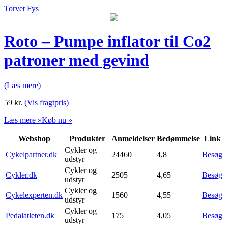
Torvet Fys
Roto – Pumpe inflator til Co2
patroner med gevind
(Læs mere)
59
kr.
(Vis fragtpris)
Læs mere »
Køb nu »
Webshop
Produkter
Anmeldelser
Bedømmelse
Link
Cykler og
Cykelpartner.dk
24460
4,8
Besøg
udstyr
Cykler og
Cykler.dk
2505
4,65
Besøg
udstyr
Cykler og
Cykelexperten.dk
1560
4,55
Besøg
udstyr
Cykler og
Pedalatleten.dk
175
4,05
Besøg
udstyr