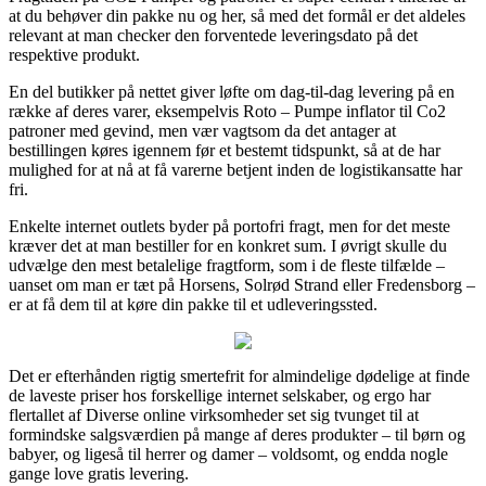
at du behøver din pakke nu og her, så med det formål er det aldeles
relevant at man checker den forventede leveringsdato på det
respektive produkt.
En del butikker på nettet giver løfte om dag-til-dag levering på en
række af deres varer, eksempelvis Roto – Pumpe inflator til Co2
patroner med gevind, men vær vagtsom da det antager at
bestillingen køres igennem før et bestemt tidspunkt, så at de har
mulighed for at nå at få varerne betjent inden de logistikansatte har
fri.
Enkelte internet outlets byder på portofri fragt, men for det meste
kræver det at man bestiller for en konkret sum. I øvrigt skulle du
udvælge den mest betalelige fragtform, som i de fleste tilfælde –
uanset om man er tæt på Horsens, Solrød Strand eller Fredensborg –
er at få dem til at køre din pakke til et udleveringssted.
Det er efterhånden rigtig smertefrit for almindelige dødelige at finde
de laveste priser hos forskellige internet selskaber, og ergo har
flertallet af Diverse online virksomheder set sig tvunget til at
formindske salgsværdien på mange af deres produkter – til børn og
babyer, og ligeså til herrer og damer – voldsomt, og endda nogle
gange love gratis levering.