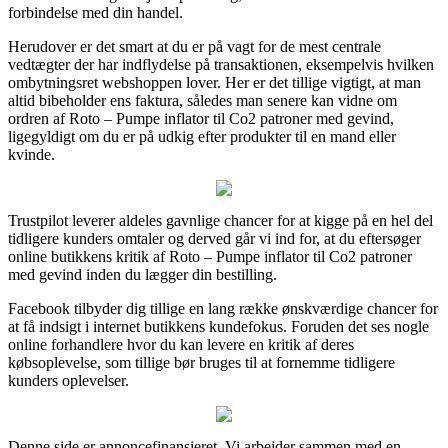
forbindelse med din handel.
Herudover er det smart at du er på vagt for de mest centrale
vedtægter der har indflydelse på transaktionen, eksempelvis hvilken
ombytningsret webshoppen lover. Her er det tillige vigtigt, at man
altid bibeholder ens faktura, således man senere kan vidne om
ordren af Roto – Pumpe inflator til Co2 patroner med gevind,
ligegyldigt om du er på udkig efter produkter til en mand eller
kvinde.
Trustpilot leverer aldeles gavnlige chancer for at kigge på en hel del
tidligere kunders omtaler og derved går vi ind for, at du eftersøger
online butikkens kritik af Roto – Pumpe inflator til Co2 patroner
med gevind inden du lægger din bestilling.
Facebook tilbyder dig tillige en lang række ønskværdige chancer for
at få indsigt i internet butikkens kundefokus. Foruden det ses nogle
online forhandlere hvor du kan levere en kritik af deres
købsoplevelse, som tillige bør bruges til at fornemme tidligere
kunders oplevelser.
Denne side er annoncefinansieret. Vi arbejder sammen med en