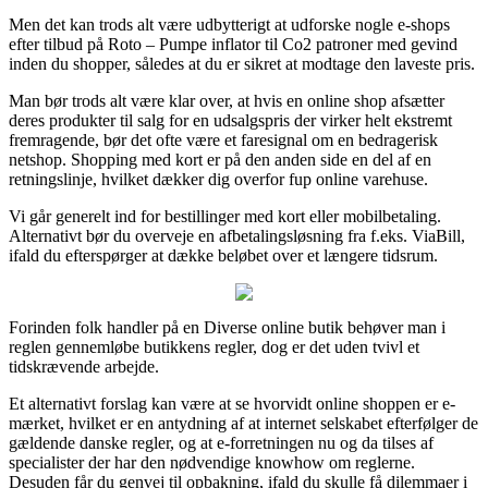
Men det kan trods alt være udbytterigt at udforske nogle e-shops
efter tilbud på Roto – Pumpe inflator til Co2 patroner med gevind
inden du shopper, således at du er sikret at modtage den laveste pris.
Man bør trods alt være klar over, at hvis en online shop afsætter
deres produkter til salg for en udsalgspris der virker helt ekstremt
fremragende, bør det ofte være et faresignal om en bedragerisk
netshop. Shopping med kort er på den anden side en del af en
retningslinje, hvilket dækker dig overfor fup online varehuse.
Vi går generelt ind for bestillinger med kort eller mobilbetaling.
Alternativt bør du overveje en afbetalingsløsning fra f.eks. ViaBill,
ifald du efterspørger at dække beløbet over et længere tidsrum.
Forinden folk handler på en Diverse online butik behøver man i
reglen gennemløbe butikkens regler, dog er det uden tvivl et
tidskrævende arbejde.
Et alternativt forslag kan være at se hvorvidt online shoppen er e-
mærket, hvilket er en antydning af at internet selskabet efterfølger de
gældende danske regler, og at e-forretningen nu og da tilses af
specialister der har den nødvendige knowhow om reglerne.
Desuden får du genvej til opbakning, ifald du skulle få dilemmaer i