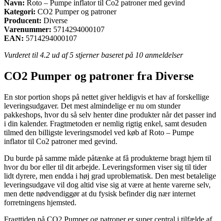
Navn:
Roto – Pumpe inflator til Co2 patroner med gevind
Kategori:
CO2 Pumper og patroner
Producent:
Diverse
Varenummer:
5714294000107
EAN:
5714294000107
Vurderet til
4.2
ud af 5 stjerner baseret på
10
anmeldelser
CO2 Pumper og patroner fra Diverse
En stor portion shops på nettet giver heldigvis et hav af forskellige
leveringsudgaver. Det mest almindelige er nu om stunder
pakkeshops, hvor du så selv henter dine produkter når det passer ind
i din kalender. Fragtmetoden er nemlig rigtig enkel, samt desuden
tilmed den billigste leveringsmodel ved køb af Roto – Pumpe
inflator til Co2 patroner med gevind.
Du burde på samme måde påtænke at få produkterne bragt hjem til
hvor du bor eller til dit arbejde. Leveringsformen viser sig til tider
lidt dyrere, men endda i høj grad uproblematisk. Den mest betalelige
leveringsudgave vil dog altid vise sig at være at hente varerne selv,
men dette nødvendiggør at du fysisk befinder dig nær internet
forretningens hjemsted.
Fragttiden på CO2 Pumper og patroner er super central i tilfælde af