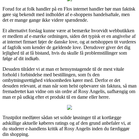
Forud for at folk handler på en Flos internet handler bør man faktisk
gøre sig bekendt med indholdet af e-shoppens handelsaftale, men
det er mange gange ikke videre spændende.
Et alternativt forslag kunne være at bemærke hvorvidt webbutikken
er medlem af e-mærke ordningen, siden det typisk er en angivelse af
at internet firmaet føjer de danske love, og at netshoppen tit vurderes
af fagfolk som kender de gældende love. Derudover giver det dig
lejlighed til at få bistand, hvis du skulle få problemstillinger som
følge af dit indkøb.
Desuden tilråder vi at man er hensynstagende til de mest vitale
forhold i forbindelse med bestillingen, som fx den
ombytningsrettighed virksomheden kører med. Derfor er det
desuden relevant, at man når som helst opbevarer sin faktura, så man
fremadrettet kan vidne om sin ordre af Rosy Angelis, uafhængig om
man er på udkig efter et produkt til en dame eller herre.
Trustpilot medfører sådan set solide løsninger til at kortlægge
adskillige aktuelle køberes ratings og af den grund anbefaler vi, at
du studerer e-handlens kritik af Rosy Angelis inden du færdiggør
din shopping.