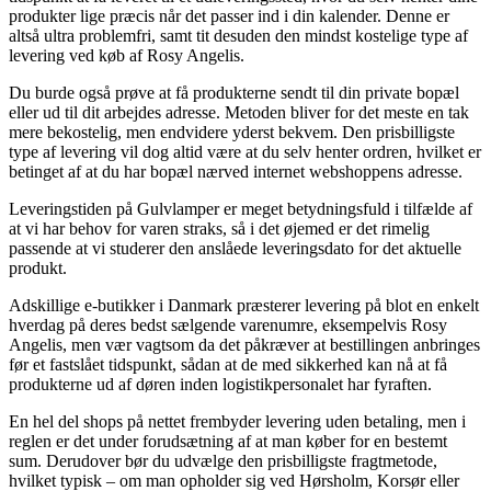
produkter lige præcis når det passer ind i din kalender. Denne er
altså ultra problemfri, samt tit desuden den mindst kostelige type af
levering ved køb af Rosy Angelis.
Du burde også prøve at få produkterne sendt til din private bopæl
eller ud til dit arbejdes adresse. Metoden bliver for det meste en tak
mere bekostelig, men endvidere yderst bekvem. Den prisbilligste
type af levering vil dog altid være at du selv henter ordren, hvilket er
betinget af at du har bopæl nærved internet webshoppens adresse.
Leveringstiden på Gulvlamper er meget betydningsfuld i tilfælde af
at vi har behov for varen straks, så i det øjemed er det rimelig
passende at vi studerer den anslåede leveringsdato for det aktuelle
produkt.
Adskillige e-butikker i Danmark præsterer levering på blot en enkelt
hverdag på deres bedst sælgende varenumre, eksempelvis Rosy
Angelis, men vær vagtsom da det påkræver at bestillingen anbringes
før et fastslået tidspunkt, sådan at de med sikkerhed kan nå at få
produkterne ud af døren inden logistikpersonalet har fyraften.
En hel del shops på nettet frembyder levering uden betaling, men i
reglen er det under forudsætning af at man køber for en bestemt
sum. Derudover bør du udvælge den prisbilligste fragtmetode,
hvilket typisk – om man opholder sig ved Hørsholm, Korsør eller