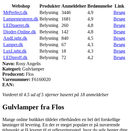
Webshop
Produkter
Anmeldelser
Bedømmelse
Link
MrPerfect.dk
Belysning
3446
4,9
Besøg
Lampemesteren.dk
Belysning
1681
4,9
Besøg
LEDpaerer.dk
Belysning
260
4,8
Besøg
Dioder-Online.dk
Belysning
142
4,8
Besøg
AndLight.dk
Belysning
840
4,5
Besøg
Lamper.dk
Belysning
67
4,3
Besøg
LuxLight.dk
Belysning
18
4,3
Besøg
LEDproff.dk
Belysning
72
4,2
Besøg
Navn:
Rosy Angelis
Kategori:
Gulvlamper
Producent:
Flos
Varenummer:
F6160020
EAN:
Vurderet til
4.5
ud af 5 stjerner baseret på
18
anmeldelser
Gulvlamper fra Flos
Mange online butikker tildeler efterhånden en hel del forskellige
løsninger til levering. En der er meget populær er på nuværende
tidspunkt at få leveret til et udleveringssted, hvor du selv henter dine