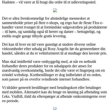
Hadsten – vil være at få bragt din ordre til et udleveringssted.
Det er ultra fremkommeligt for almindelige mennesker at
sammenholde priser på flere e-shops, og ergo har de fleste Flos e-
handler været tvunget til at formindske salgsværdien på produkterne
– til børn, og samtidig også til herrer og damer – betragteligt, og
endda nogle gange tilbyde gratis levering.
Det kan til hver en tid være gunstigt at studere diverse online
virksomheder efter udsalg på Rosy Angelis før du gennemfører din
handel, således at du er velinformeret til at modtage den laveste pris.
Man skal imidlertid være omhyggelig med, at når en netbutik
forhandler deres produkter for en udsalgspris der anses for
usædvanlig overkommelig, burde det ofte være et fingerpeg om en
svindel webshop. Kortbestillinger er dog indbefattet af en orden,
som passer på en overfor svindlende internet forhandlere.
Vi tilråder generelt bestillinger med betalingskort eller betalinger
med mobilen. Alternativt kan du bruge en løsning på afbetaling som
f.eks. ViaBill, ifald du efterspørger at afbetale omkostningerne over
en periode.