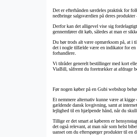
Det er efterhånden særdeles praktisk for folk
nedbringe salgsværdien på deres produkter –
Derfor kan det alligevel vise sig fordelagti
gennemfører dit køb, således at man er sikker
Du bør trods alt være opmærksom på, at i til
det i nogle tilfælde være en indikator for en
forhandlere.
Vi tilråder generelt bestillinger med kort 
ViaBill, såfremt du foretrækker at afdrage b
Før nogen køber på en Gubi webshop behøver
Et nemmere alternativ kunne være at kigge om
gældende dansk lovgivning, samt at internet
lejlighed til en hjælpende hånd, når du skul
Tillige er det smart at køberen er hensynsta
det også relevant, at man når som helst bib
uanset om du efterspørger produkter til en d