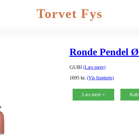
Torvet Fys
Ronde Pendel Ø
GUBI
(Læs mere)
1695
kr.
(Vis fragtpris)
Læs mere »
Køb 