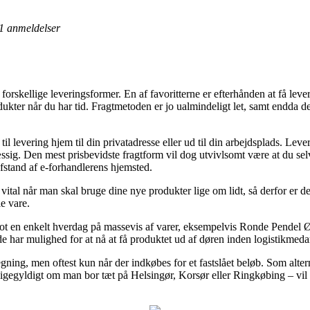
1
anmeldelser
kellige leveringsformer. En af favoritterne er efterhånden at få levere
dukter når du har tid. Fragtmetoden er jo ualmindeligt let, samt endda 
 til levering hjem til din privatadresse eller ud til din arbejdsplads. Le
ig. Den mest prisbevidste fragtform vil dog utvivlsomt være at du se
afstand af e-forhandlerens hjemsted.
tal når man skal bruge dine nye produkter lige om lidt, så derfor er de
e vare.
lot en enkelt hverdag på massevis af varer, eksempelvis Ronde Pendel Ø
å de har mulighed for at nå at få produktet ud af døren inden logistikme
egning, men oftest kun når der indkøbes for et fastslået beløb. Som alte
ligegyldigt om man bor tæt på Helsingør, Korsør eller Ringkøbing – vil væ