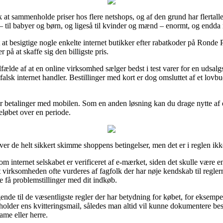
 at sammenholde priser hos flere netshops, og af den grund har flertallet
 til babyer og børn, og ligeså til kvinder og mænd – enormt, og endda n
gt at besigtige nogle enkelte internet butikker efter rabatkoder på Ronde
 på at skaffe sig den billigste pris.
fælde af at en online virksomhed sælger bedst i test varer for en udsalg
 falsk internet handler. Bestillinger med kort er dog omsluttet af et lovbu
eller betalinger med mobilen. Som en anden løsning kan du drage nytte a
eløbet over en periode.
 de helt sikkert skimme shoppens betingelser, men det er i reglen ik
 internet selskabet er verificeret af e-mærket, siden det skulle være e
 virksomheden ofte vurderes af fagfolk der har nøje kendskab til regle
le få problemstillinger med dit indkøb.
gende til de væsentligste regler der har betydning for købet, for eksempe
eholder ens kvitteringsmail, således man altid vil kunne dokumentere be
ame eller herre.