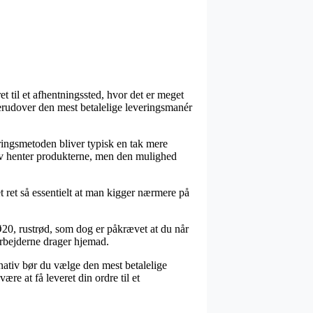
t til et afhentningssted, hvor det er meget
derudover den mest betalelige leveringsmanér
veringsmetoden bliver typisk en tak mere
lv henter produkterne, men den mulighed
t ret så essentielt at man kigger nærmere på
20, rustrød, som dog er påkrævet at du når
darbejderne drager hjemad.
rnativ bør du vælge den mest betalelige
re at få leveret din ordre til et