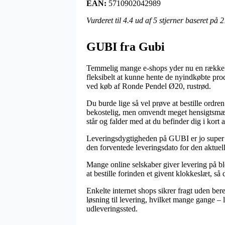
EAN:
5710902042989
Vurderet til
4.4
ud af 5 stjerner baseret på
2
GUBI fra Gubi
Temmelig mange e-shops yder nu en række fors
fleksibelt at kunne hente de nyindkøbte pro
ved køb af Ronde Pendel Ø20, rustrød.
Du burde lige så vel prøve at bestille ordren
bekostelig, men omvendt meget hensigtsmæss
står og falder med at du befinder dig i kort 
Leveringsdygtigheden på GUBI er jo super vi
den forventede leveringsdato for den aktuell
Mange online selskaber giver levering på b
at bestille forinden et givent klokkeslæt, s
Enkelte internet shops sikrer fragt uden ber
løsning til levering, hvilket mange gange – 
udleveringssted.