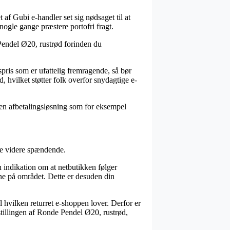
 af Gubi e-handler set sig nødsaget til at
ogle gange præstere portofri fragt.
 Pendel Ø20, rustrød forinden du
spris som er ufattelig fremragende, så bør
d, hvilket støtter folk overfor snydagtige e-
f en afbetalingsløsning som for eksempel
ke videre spændende.
n indikation om at netbutikken følger
rne på området. Dette er desuden din
l hvilken returret e-shoppen lover. Derfor er
stillingen af Ronde Pendel Ø20, rustrød,