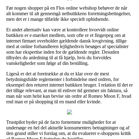
Før nogen shopper på en Flos online webshop behøver de når
alt kommer til alt gennemgå netbutikkens forretningsbetingelser,
men det er i mange tilfælde ikke specielt ophidsende.
Et andet alternativ kan være at kontrollere hvorvidt online
butikken er e-mærket medlem, som ofte er et fingerpeg om at
internet firmaet overholder gældende dansk lovgivning, tillige
med at online forhandleren lejlighedsvis besøges af specialister
som har ekspertise inden for de gældende regler. Desuden
tilbydes du anledning til at få hjælp, hvis du forvoldes
vanskeligheder som følge af din bestilling.
Ligeså er det at foretrække at du er klar over de mest
betydningsfulde reglementer i forbindelse med ordren, for
eksempel den returret internet butikken bruger. I relation til det er
det tillige relevant, at man til enhver tid gemmer sin faktura, så
man når som helst kan bevise sin ordre af Romeo Moon F, hvad
end man er på shopping til en mand eller kvinde.
Trustpilot byder på de facto fornemme muligheder for at
undersøge en hel del aktuelle konsumenters betragtninger og af
den grund stiller vi forslag om, at du evaluerer e-shoppens kritik
af Romeo Moon F forinden du bestiller.