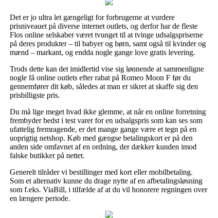
Det er jo ultra let gængeligt for forbrugerne at vurdere
prisniveauet på diverse internet outlets, og derfor har de fleste
Flos online selskaber været tvunget til at tvinge udsalgspriserne
på deres produkter – til babyer og børn, samt også til kvinder og
mænd – markant, og endda nogle gange love gratis levering.
Trods dette kan det imidlertid vise sig lønnende at sammenligne
nogle få online outlets efter rabat på Romeo Moon F før du
gennemfører dit køb, således at man er sikret at skaffe sig den
prisbilligste pris.
Du må lige meget hvad ikke glemme, at når en online forretning
frembyder bedst i test varer for en udsalgspris som kan ses som
ufattelig fremragende, er det mange gange være et tegn på en
uoprigtig netshop. Køb med gængse betalingskort er på den
anden side omfavnet af en ordning, der dækker kunden imod
falske butikker på nettet.
Generelt tilråder vi bestillinger med kort eller mobilbetaling.
Som et alternativ kunne du drage nytte af en afbetalingsløsning
som f.eks. ViaBill, i tilfælde af at du vil honorere regningen over
en længere periode.