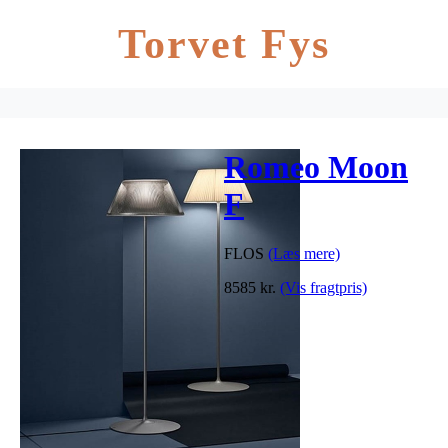
Torvet Fys
Romeo Moon
F
FLOS
(Læs mere)
8585
kr.
(Vis fragtpris)