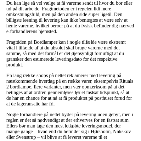
Du kan lige så vel vælge at få varerne sendt til hvor du bor eller
ud på dit arbejde. Fragtmetoden er i regelen lidt mere
omkostningsfuld, men på den anden side super ligetil. Den
billigste løsning til levering kan ikke benægtes at være selv at
hente varerne, hvilket beroer på at du fysisk befinder dig nærved
e-forhandlerens hjemsted.
Fragttiden på Bordlamper kan i nogle tilfælde være ekstremt
vital i tilfælde af at du absolut skal bruge varerne med det
samme, så med det formål er det øjensynligt fornuftigt at du
gransker den estimerede leveringsdato for det respektive
produkt.
En lang række shops på nettet reklamerer med levering på
næstkommende hverdag på en række varer, eksempelvis Rituals
2 bordlampe, flere varianter, men vær opmærksom på at det
betinges af at ordren gennemføres før et fastsat tidspunkt, så at
de har en chance for at nå at få produktet på posthuset forud for
at de lageransatte har fri.
Nogle forhandlere på nettet byder på levering uden gebyr, men i
reglen er det så nødvendigt at der erhverves for en fastsat sum.
Ellers bør man tage den mest letkøbte leveringsmodel, der
mange gange – hvad end du befinder sig i Hørsholm, Nakskov
eller Svenstrup – vil blive at få leveret varerne til et