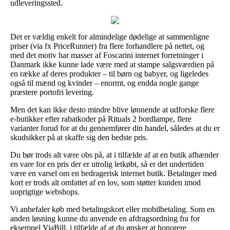
udleveringssted.
Det er vældig enkelt for almindelige dødelige at sammenligne
priser (via fx PriceRunner) fra flere forhandlere på nettet, og
med det motiv har masser af Foscarini internet forretninger i
Danmark ikke kunne lade være med at stampe salgsværdien på
en række af deres produkter – til børn og babyer, og ligeledes
også til mænd og kvinder – enormt, og endda nogle gange
præstere portofri levering.
Men det kan ikke desto mindre blive lønnende at udforske flere
e-butikker efter rabatkoder på Rituals 2 bordlampe, flere
varianter forud for at du gennemfører din handel, således at du er
skudsikker på at skaffe sig den bedste pris.
Du bør trods alt være obs på, at i tilfælde af at en butik afhænder
en vare for en pris der er utrolig letkøbt, så er det undertiden
være en varsel om en bedragerisk internet butik. Betalinger med
kort er trods alt omfattet af en lov, som støtter kunden imod
uoprigtige webshops.
Vi anbefaler køb med betalingskort eller mobilbetaling. Som en
anden løsning kunne du anvende en afdragsordning fra for
eksempel ViaBill, i tilfælde af at du ønsker at honorere