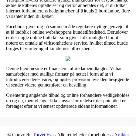
aktuelle køberes opfattelser og derfor anbefales det, at du tolker
internet forhandlerens bedømmelser af Rituals 2 bordlampe, flere
varianter inden du køber.
Facebook giver dig på samme måde regulære nyttige genveje til
at få indblik i online webshoppens kundetilfredshed. Derudover
er der nogle online butikker som giver folk mulighed for at
notere en omtale af virksomhedens service, hvilket tilmed burde
bruges til vurdering af kundernes tilfredshed.
Denne hjemmeside er finansieret af reklameindtægter. Vi har
samarbejder med utallige firmaer på nettet i form af at vi
introducerer deres varer, og høster provision hvis den besøgende
vi sender videre gennemfører en bestilling.
Orientering angående tilbud og online forhandlere vedligeholdes
nu og da, men vi tager ikke ansvar for rettelser der potentielt er
foretaget efter at vi senest opdaterede sidens informationer.
© Copyright
Torvet Fys
- Alle rettigheder forbeholdes -
Artikler