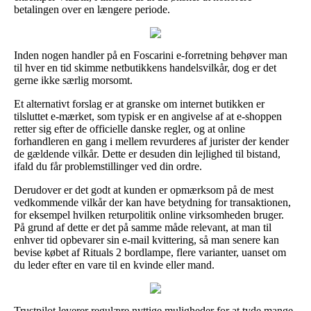
betalingen over en længere periode.
Inden nogen handler på en Foscarini e-forretning behøver man
til hver en tid skimme netbutikkens handelsvilkår, dog er det
gerne ikke særlig morsomt.
Et alternativt forslag er at granske om internet butikken er
tilsluttet e-mærket, som typisk er en angivelse af at e-shoppen
retter sig efter de officielle danske regler, og at online
forhandleren en gang i mellem revurderes af jurister der kender
de gældende vilkår. Dette er desuden din lejlighed til bistand,
ifald du får problemstillinger ved din ordre.
Derudover er det godt at kunden er opmærksom på de mest
vedkommende vilkår der kan have betydning for transaktionen,
for eksempel hvilken returpolitik online virksomheden bruger.
På grund af dette er det på samme måde relevant, at man til
enhver tid opbevarer sin e-mail kvittering, så man senere kan
bevise købet af Rituals 2 bordlampe, flere varianter, uanset om
du leder efter en vare til en kvinde eller mand.
Trustpilot leverer regulære nyttige muligheder for at tyde mange