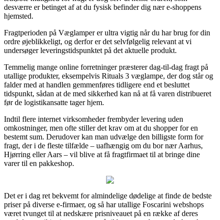
desværre er betinget af at du fysisk befinder dig nær e-shoppens
hjemsted.
Fragtperioden på Væglamper er ultra vigtig når du har brug for din
ordre øjeblikkeligt, og derfor er det selvfølgelig relevant at vi
undersøger leveringstidspunktet på det aktuelle produkt.
Temmelig mange online forretninger præsterer dag-til-dag fragt på
utallige produkter, eksempelvis Rituals 3 væglampe, der dog står og
falder med at handlen gemmenføres tidligere end et besluttet
tidspunkt, sådan at de med sikkerhed kan nå at få varen distribueret
før de logistikansatte tager hjem.
Indtil flere internet virksomheder frembyder levering uden
omkostninger, men ofte stiller det krav om at du shopper for en
bestemt sum. Derudover kan man udvælge den billigste form for
fragt, der i de fleste tilfælde – uafhængig om du bor nær Aarhus,
Hjørring eller Aars – vil blive at få fragtfirmaet til at bringe dine
varer til en pakkeshop.
Det er i dag ret bekvemt for almindelige dødelige at finde de bedste
priser på diverse e-firmaer, og så har utallige Foscarini webshops
været tvunget til at nedskære prisniveauet på en række af deres