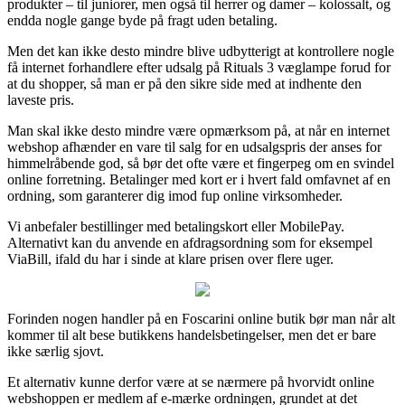
produkter – til juniorer, men også til herrer og damer – kolossalt, og
endda nogle gange byde på fragt uden betaling.
Men det kan ikke desto mindre blive udbytterigt at kontrollere nogle
få internet forhandlere efter udsalg på Rituals 3 væglampe forud for
at du shopper, så man er på den sikre side med at indhente den
laveste pris.
Man skal ikke desto mindre være opmærksom på, at når en internet
webshop afhænder en vare til salg for en udsalgspris der anses for
himmelråbende god, så bør det ofte være et fingerpeg om en svindel
online forretning. Betalinger med kort er i hvert fald omfavnet af en
ordning, som garanterer dig imod fup online virksomheder.
Vi anbefaler bestillinger med betalingskort eller MobilePay.
Alternativt kan du anvende en afdragsordning som for eksempel
ViaBill, ifald du har i sinde at klare prisen over flere uger.
Forinden nogen handler på en Foscarini online butik bør man når alt
kommer til alt bese butikkens handelsbetingelser, men det er bare
ikke særlig sjovt.
Et alternativ kunne derfor være at se nærmere på hvorvidt online
webshoppen er medlem af e-mærke ordningen, grundet at det