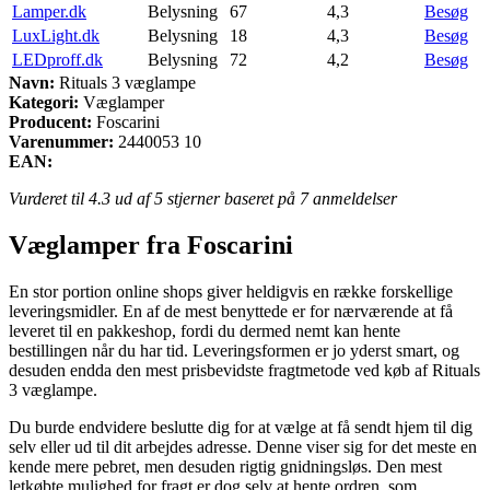
Lamper.dk
Belysning
67
4,3
Besøg
LuxLight.dk
Belysning
18
4,3
Besøg
LEDproff.dk
Belysning
72
4,2
Besøg
Navn:
Rituals 3 væglampe
Kategori:
Væglamper
Producent:
Foscarini
Varenummer:
2440053 10
EAN:
Vurderet til
4.3
ud af 5 stjerner baseret på
7
anmeldelser
Væglamper fra Foscarini
En stor portion online shops giver heldigvis en række forskellige
leveringsmidler. En af de mest benyttede er for nærværende at få
leveret til en pakkeshop, fordi du dermed nemt kan hente
bestillingen når du har tid. Leveringsformen er jo yderst smart, og
desuden endda den mest prisbevidste fragtmetode ved køb af Rituals
3 væglampe.
Du burde endvidere beslutte dig for at vælge at få sendt hjem til dig
selv eller ud til dit arbejdes adresse. Denne viser sig for det meste en
kende mere pebret, men desuden rigtig gnidningsløs. Den mest
letkøbte mulighed for fragt er dog selv at hente ordren, som