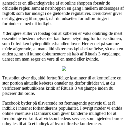
generelt er en tilkendegivelse af at online shoppen forstår de
officielle regler, samt at netshoppen en gang i mellem undersøges af
fagfolk som har indsigt i de gældende regulativer. Derudover giver
det dig genvej til support, når du udsættes for udfordringer i
forbindelse med dit indkøb.
Yderligere stiller vi forslag om at køberen er vaks omkring de mest
essentielle bestemmelser der kan have betydning for transaktionen,
som fx hvilken byttepolitik e-handlen lover. Her er det på samme
måde afgørende, at man altid sikrer ens købsbekræftelse, så man en
anden gang vil kunne dokumentere sit køb af Rituals 3 væglampe,
uanset om man søger en vare til en mand eller kvinde.
Trustpilot giver dig altid fortræffelige løsninger til at kontrollere en
stor portion aktuelle køberes omtaler og derfor tilråder vi, at du
verificerer netbutikkens kritik af Rituals 3 væglampe inden du
placerer din ordre.
Facebook byder på tilsvarende ret fremragende genveje til at få
indblik i internet forhandlerens popularitet. I øvrigt møder vi endda
online varehuse i Danmark som giver kunderne mulighed for at
frembringe en kritik af virksomhedens service, som ligeledes burde
udnyttes til at få et indtryk af hvor tilfredse kunderne er.