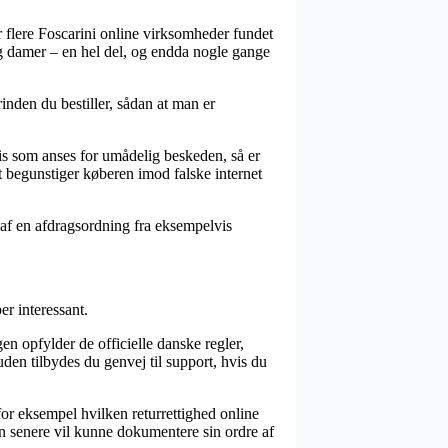
ar flere Foscarini online virksomheder fundet
og damer – en hel del, og endda nogle gange
inden du bestiller, sådan at man er
is som anses for umådelig beskeden, så er
t begunstiger køberen imod falske internet
 af en afdragsordning fra eksempelvis
er interessant.
gen opfylder de officielle danske regler,
en tilbydes du genvej til support, hvis du
for eksempel hvilken returrettighed online
an senere vil kunne dokumentere sin ordre af