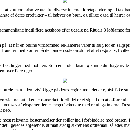
lk at vurdere prisniveauet fra diverse internet foretagender, og til tak h
nge af deres produkter – til babyer og børn, og tillige også til herrer 
ammenligne indtil flere netshops efter udsalg på Rituals 3 loftlampe for
, at når en online virksomhed reklamerer varer til salg for en salgspr
 Handler med kort er på den anden side omsluttet af et regulativ, hvilke
eller betalinger med mobilen. Som en anden løsning kunne du drage nytte
sen over flere uger.
 burde man uden tvivl kigge på deres regler, men det er typisk ikke sup
hvorvidt netbutikken er e-mærket, fordi det er et signal om at e-forretnin
nnemses af eksperter der er meget bekendte med retningslinjerne. Desud
it køb.
e mest relevante bestemmelser der spiller ind i forbindelse med ordren, 
det ligeledes afgørende, at man stadig sikrer ens ordremail, således m