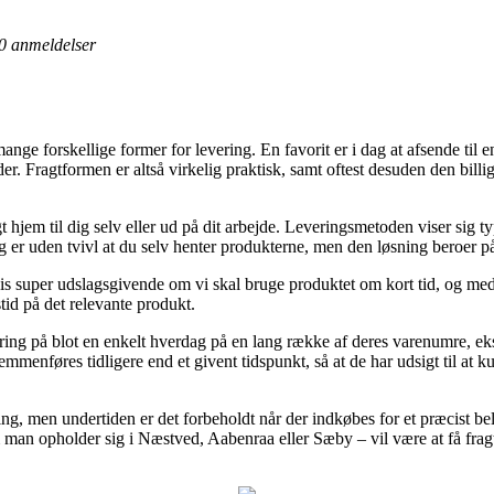
0
anmeldelser
mange forskellige former for levering. En favorit er i dag at afsende til
er. Fragtformen er altså virkelig praktisk, samt oftest desuden den billi
 hjem til dig selv eller ud på dit arbejde. Leveringsmetoden viser sig t
ing er uden tvivl at du selv henter produkterne, men den løsning beroer p
is super udslagsgivende om vi skal bruge produktet om kort tid, og med 
id på det relevante produkt.
ering på blot en enkelt hverdag på en lang række af deres varenumre, e
mmenføres tidligere end et givent tidspunkt, så at de har udsigt til at k
ring, men undertiden er det forbeholdt når der indkøbes for et præcist b
man opholder sig i Næstved, Aabenraa eller Sæby – vil være at få fragtfir