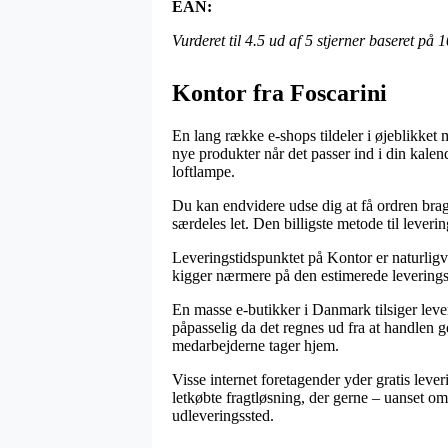
EAN:
Vurderet til
4.5
ud af 5 stjerner baseret på
1
Kontor fra Foscarini
En lang række e-shops tildeler i øjeblikket 
nye produkter når det passer ind i din kalend
loftlampe.
Du kan endvidere udse dig at få ordren bragt
særdeles let. Den billigste metode til lever
Leveringstidspunktet på Kontor er naturligv
kigger nærmere på den estimerede leveringst
En masse e-butikker i Danmark tilsiger lev
påpasselig da det regnes ud fra at handlen ge
medarbejderne tager hjem.
Visse internet foretagender yder gratis leve
letkøbte fragtløsning, der gerne – uanset om 
udleveringssted.