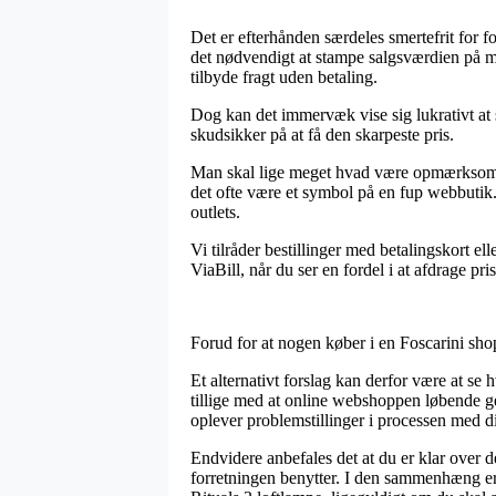
Det er efterhånden særdeles smertefrit for fo
det nødvendigt at stampe salgsværdien på ma
tilbyde fragt uden betaling.
Dog kan det immervæk vise sig lukrativt at s
skudsikker på at få den skarpeste pris.
Man skal lige meget hvad være opmærksom på
det ofte være et symbol på en fup webbutik.
outlets.
Vi tilråder bestillinger med betalingskort 
ViaBill, når du ser en fordel i at afdrage pri
Forud for at nogen køber i en Foscarini shop
Et alternativt forslag kan derfor være at se 
tillige med at online webshoppen løbende ge
oplever problemstillinger i processen med d
Endvidere anbefales det at du er klar over d
forretningen benytter. I den sammenhæng er 