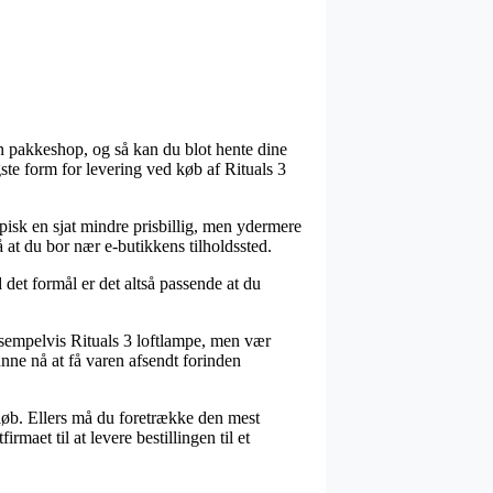
 en pakkeshop, og så kan du blot hente dine
gste form for levering ved køb af Rituals 3
ypisk en sjat mindre prisbillig, men ydermere
å at du bor nær e-butikkens tilholdssted.
det formål er det altså passende at du
ksempelvis Rituals 3 loftlampe, men vær
unne nå at få varen afsendt forinden
eløb. Ellers må du foretrække den mest
maet til at levere bestillingen til et