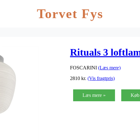
Torvet Fys
Rituals 3 loftla
FOSCARINI
(Læs mere)
2810
kr.
(Vis fragtpris)
Læs mere »
Køb 