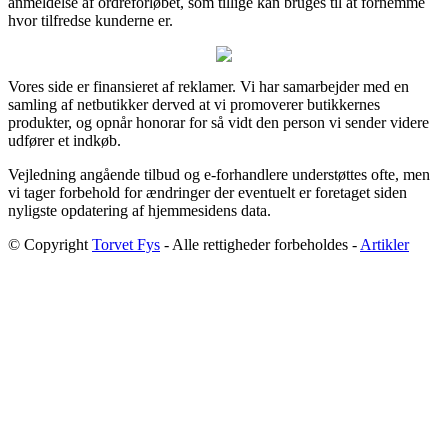
anmeldelse af ordreforløbet, som tillige kan bruges til at fornemme
hvor tilfredse kunderne er.
Vores side er finansieret af reklamer. Vi har samarbejder med en
samling af netbutikker derved at vi promoverer butikkernes
produkter, og opnår honorar for så vidt den person vi sender videre
udfører et indkøb.
Vejledning angående tilbud og e-forhandlere understøttes ofte, men
vi tager forbehold for ændringer der eventuelt er foretaget siden
nyligste opdatering af hjemmesidens data.
© Copyright
Torvet Fys
- Alle rettigheder forbeholdes -
Artikler