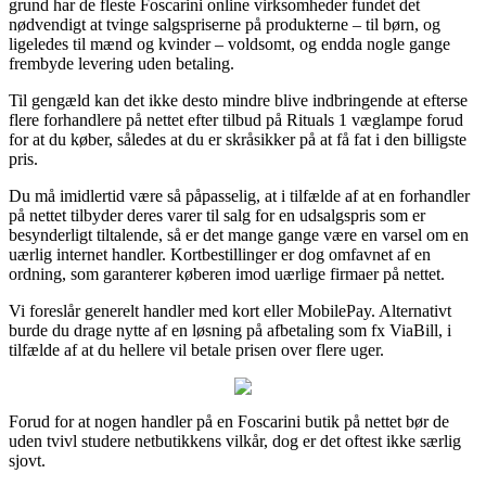
grund har de fleste Foscarini online virksomheder fundet det
nødvendigt at tvinge salgspriserne på produkterne – til børn, og
ligeledes til mænd og kvinder – voldsomt, og endda nogle gange
frembyde levering uden betaling.
Til gengæld kan det ikke desto mindre blive indbringende at efterse
flere forhandlere på nettet efter tilbud på Rituals 1 væglampe forud
for at du køber, således at du er skråsikker på at få fat i den billigste
pris.
Du må imidlertid være så påpasselig, at i tilfælde af at en forhandler
på nettet tilbyder deres varer til salg for en udsalgspris som er
besynderligt tiltalende, så er det mange gange være en varsel om en
uærlig internet handler. Kortbestillinger er dog omfavnet af en
ordning, som garanterer køberen imod uærlige firmaer på nettet.
Vi foreslår generelt handler med kort eller MobilePay. Alternativt
burde du drage nytte af en løsning på afbetaling som fx ViaBill, i
tilfælde af at du hellere vil betale prisen over flere uger.
Forud for at nogen handler på en Foscarini butik på nettet bør de
uden tvivl studere netbutikkens vilkår, dog er det oftest ikke særlig
sjovt.