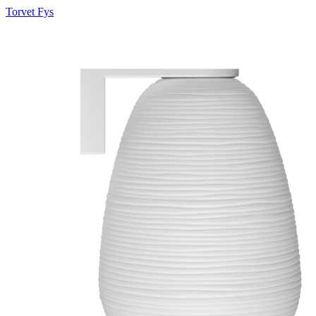
Torvet Fys