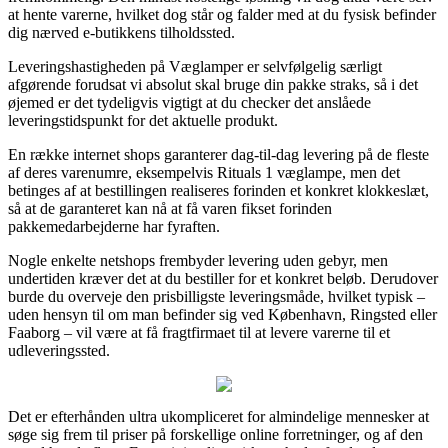
at hente varerne, hvilket dog står og falder med at du fysisk befinder
dig nærved e-butikkens tilholdssted.
Leveringshastigheden på Væglamper er selvfølgelig særligt
afgørende forudsat vi absolut skal bruge din pakke straks, så i det
øjemed er det tydeligvis vigtigt at du checker det anslåede
leveringstidspunkt for det aktuelle produkt.
En række internet shops garanterer dag-til-dag levering på de fleste
af deres varenumre, eksempelvis Rituals 1 væglampe, men det
betinges af at bestillingen realiseres forinden et konkret klokkeslæt,
så at de garanteret kan nå at få varen fikset forinden
pakkemedarbejderne har fyraften.
Nogle enkelte netshops frembyder levering uden gebyr, men
undertiden kræver det at du bestiller for et konkret beløb. Derudover
burde du overveje den prisbilligste leveringsmåde, hvilket typisk –
uden hensyn til om man befinder sig ved København, Ringsted eller
Faaborg – vil være at få fragtfirmaet til at levere varerne til et
udleveringssted.
Det er efterhånden ultra ukompliceret for almindelige mennesker at
søge sig frem til priser på forskellige online forretninger, og af den