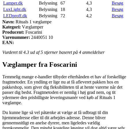
Lamper.dk
Belysning
67
4,3
Besøg
LuxLight.dk
Belysning
18
4,3
Besøg
LEDproff.dk
Belysning
72
4,2
Besøg
Navn:
Rituals 1 væglampe
Kategori:
Væglamper
Producent:
Foscarini
Varenummer:
2440051 10
EAN:
Vurderet til
4.3
ud af 5 stjerner baseret på
4
anmeldelser
Væglamper fra Foscarini
Temmelig mange e-handler tilbyder efterhånden et hav af forskellige
fragtmetoder. En yndling er lige nu at få afleveret pakken hos en
pakkeshop, som giver dig fleksibiliteten til at hente varerne når det
passer dig bedst. Fragtmetoden er nemlig i høj grad nem, og tit
ydermere den prisbilligste leveringsmanér ved køb af Rituals 1
væglampe.
Du kunne lige så vel påtænke at vælge at få udbragt til din
hjemmeadresse eller til dit arbejdes adresse. Denne bliver
gennemsnitligt en anelse dyrere, men ligeledes vældig
fremkommelig. Den mindst kostelige løsning vil dog altid være selv