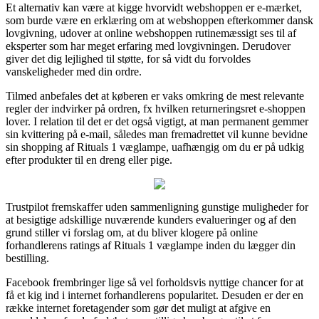
Et alternativ kan være at kigge hvorvidt webshoppen er e-mærket,
som burde være en erklæring om at webshoppen efterkommer dansk
lovgivning, udover at online webshoppen rutinemæssigt ses til af
eksperter som har meget erfaring med lovgivningen. Derudover
giver det dig lejlighed til støtte, for så vidt du forvoldes
vanskeligheder med din ordre.
Tilmed anbefales det at køberen er vaks omkring de mest relevante
regler der indvirker på ordren, fx hvilken returneringsret e-shoppen
lover. I relation til det er det også vigtigt, at man permanent gemmer
sin kvittering på e-mail, således man fremadrettet vil kunne bevidne
sin shopping af Rituals 1 væglampe, uafhængig om du er på udkig
efter produkter til en dreng eller pige.
Trustpilot fremskaffer uden sammenligning gunstige muligheder for
at besigtige adskillige nuværende kunders evalueringer og af den
grund stiller vi forslag om, at du bliver klogere på online
forhandlerens ratings af Rituals 1 væglampe inden du lægger din
bestilling.
Facebook frembringer lige så vel forholdsvis nyttige chancer for at
få et kig ind i internet forhandlerens popularitet. Desuden er der en
række internet foretagender som gør det muligt at afgive en