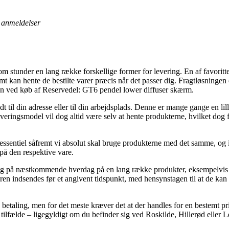
anmeldelser
 stunder en lang række forskellige former for levering. En af favoritt
 kan hente de bestilte varer præcis når det passer dig. Fragtløsningen
on ved køb af Reservedel: GT6 pendel lower diffuser skærm.
ndt til din adresse eller til din arbejdsplads. Denne er mange gange en 
eringsmodel vil dog altid være selv at hente produkterne, hvilket dog f
 essentiel såfremt vi absolut skal bruge produkterne med det samme, og 
på den respektive vare.
ring på næstkommende hverdag på en lang række produkter, eksempelvis
en indsendes før et angivent tidspunkt, med hensynstagen til at de kan
 betaling, men for det meste kræver det at der handles for en bestemt p
e tilfælde – ligegyldigt om du befinder sig ved Roskilde, Hillerød eller L