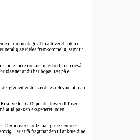
erne er nu om dage at få afleveret pakken
 er nemlig særdeles fremkommelig, samt tit
lille smule mere omkostningsfuld, men også
orudsætter at du har bopæl tæt på e-
i det øjemed er det særdeles relevant at man
 Reservedel: GT6 pendel lower diffuser
 nå at få pakken ekspederet inden
ris. Derudover skulle man gribe den mest
emvig – er at få fragtmanden til at køre dine