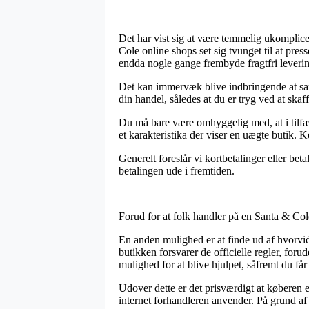
Det har vist sig at være temmelig ukomplicer
Cole online shops set sig tvunget til at pre
endda nogle gange frembyde fragtfri leveri
Det kan immervæk blive indbringende at sa
din handel, således at du er tryg ved at skaffe
Du må bare være omhyggelig med, at i tilfæld
et karakteristika der viser en uægte butik. K
Generelt foreslår vi kortbetalinger eller be
betalingen ude i fremtiden.
Forud for at folk handler på en Santa & Cole
En anden mulighed er at finde ud af hvorvid
butikken forsvarer de officielle regler, foru
mulighed for at blive hjulpet, såfremt du f
Udover dette er det prisværdigt at køberen 
internet forhandleren anvender. På grund af 