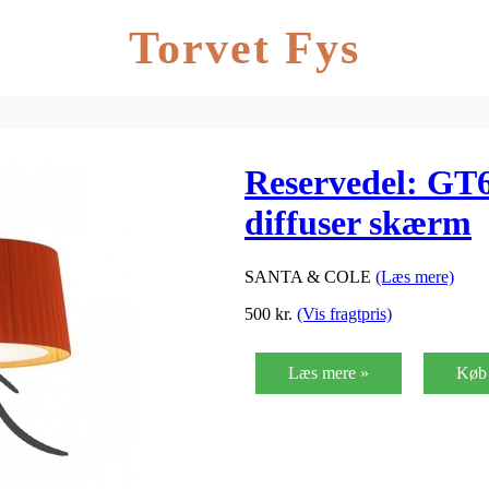
Torvet Fys
Reservedel: GT6
diffuser skærm
SANTA & COLE
(Læs mere)
500
kr.
(Vis fragtpris)
Læs mere »
Køb 