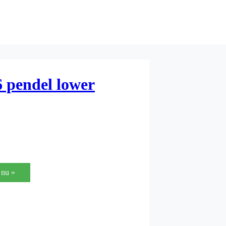
 pendel lower
nu »