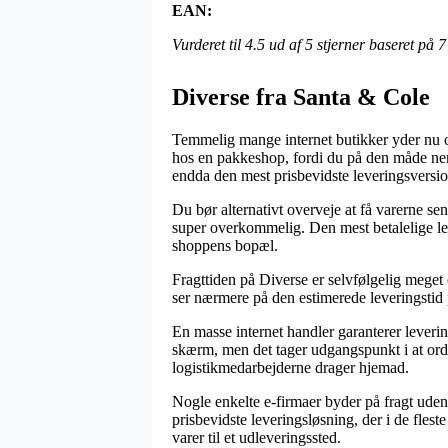
EAN:
Vurderet til
4.5
ud af 5 stjerner baseret på
7
Diverse fra Santa & Cole
Temmelig mange internet butikker yder nu om
hos en pakkeshop, fordi du på den måde nemt
endda den mest prisbevidste leveringsversi
Du bør alternativt overveje at få varerne se
super overkommelig. Den mest betalelige lev
shoppens bopæl.
Fragttiden på Diverse er selvfølgelig meget
ser nærmere på den estimerede leveringstid 
En masse internet handler garanterer leve
skærm, men det tager udgangspunkt i at ordr
logistikmedarbejderne drager hjemad.
Nogle enkelte e-firmaer byder på fragt uden
prisbevidste leveringsløsning, der i de flest
varer til et udleveringssted.