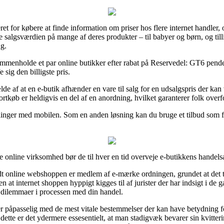
et for købere at finde information om priser hos flere internet handler
sse salgsværdien på mange af deres produkter – til babyer og børn, og til
ng.
mmenholde et par online butikker efter rabat på Reservedel: GT6 pend
 sig den billigste pris.
e af at en e-butik afhænder en vare til salg for en udsalgspris der kan
ortkøb er heldigvis en del af en anordning, hvilket garanterer folk overfo
talinger med mobilen. Som en anden løsning kan du bruge et tilbud som f.
 online virksomhed bør de til hver en tid overveje e-butikkens handelsaft
t online webshoppen er medlem af e-mærke ordningen, grundet at det ty
den at internet shoppen hyppigt kigges til af jurister der har indsigt i d
år dilemmaer i processen med din handel.
er påpasselig med de mest vitale bestemmelser der kan have betydning f
dette er det ydermere essesentielt, at man stadigvæk bevarer sin kvitter