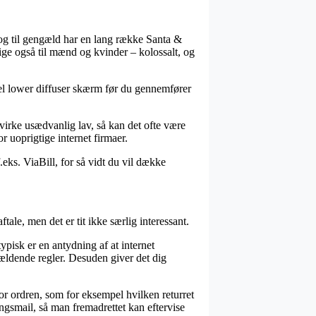
, og til gengæld har en lang række Santa &
lige også til mænd og kvinder – kolossalt, og
el lower diffuser skærm før du gennemfører
 virke usædvanlig lav, så kan det ofte være
r uoprigtige internet firmaer.
eks. ViaBill, for så vidt du vil dække
ale, men det er tit ikke særlig interessant.
pisk er en antydning af at internet
e gældende regler. Desuden giver det dig
or ordren, som for eksempel hvilken returret
ingsmail, så man fremadrettet kan eftervise