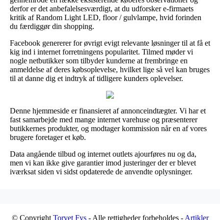
derfor er det anbefalelsesværdigt, at du udforsker e-firmaets
kritik af Random Light LED, floor / gulvlampe, hvid forinden
du færdiggør din shopping.
Facebook genererer for øvrigt evigt relevante løsninger til at få et
kig ind i internet forretningens popularitet. Tilmed møder vi
nogle netbutikker som tilbyder kunderne at frembringe en
anmeldelse af deres købsoplevelse, hvilket lige så vel kan bruges
til at danne dig et indtryk af tidligere kunders oplevelser.
Denne hjemmeside er finansieret af annonceindtægter. Vi har et
fast samarbejde med mange internet varehuse og præsenterer
butikkernes produkter, og modtager kommission når en af vores
brugere foretager et køb.
Data angående tilbud og internet outlets ajourføres nu og da,
men vi kan ikke give garantier imod justeringer der er blevet
iværksat siden vi sidst opdaterede de anvendte oplysninger.
© Copyright
Torvet Fys
- Alle rettigheder forbeholdes -
Artikler