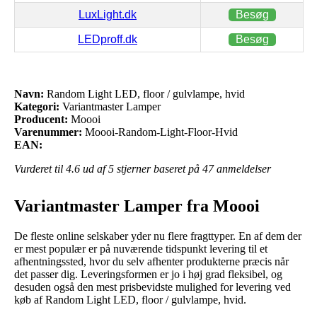
LuxLight.dk
Besøg
LEDproff.dk
Besøg
Navn:
Random Light LED, floor / gulvlampe, hvid
Kategori:
Variantmaster Lamper
Producent:
Moooi
Varenummer:
Moooi-Random-Light-Floor-Hvid
EAN:
Vurderet til
4.6
ud af 5 stjerner baseret på
47
anmeldelser
Variantmaster Lamper fra Moooi
De fleste online selskaber yder nu flere fragttyper. En af dem der
er mest populær er på nuværende tidspunkt levering til et
afhentningssted, hvor du selv afhenter produkterne præcis når
det passer dig. Leveringsformen er jo i høj grad fleksibel, og
desuden også den mest prisbevidste mulighed for levering ved
køb af Random Light LED, floor / gulvlampe, hvid.