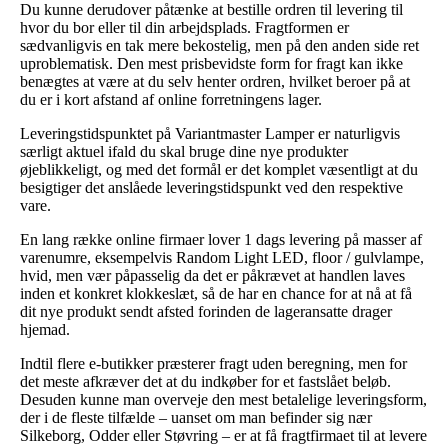
Du kunne derudover påtænke at bestille ordren til levering til
hvor du bor eller til din arbejdsplads. Fragtformen er
sædvanligvis en tak mere bekostelig, men på den anden side ret
uproblematisk. Den mest prisbevidste form for fragt kan ikke
benægtes at være at du selv henter ordren, hvilket beroer på at
du er i kort afstand af online forretningens lager.
Leveringstidspunktet på Variantmaster Lamper er naturligvis
særligt aktuel ifald du skal bruge dine nye produkter
øjeblikkeligt, og med det formål er det komplet væsentligt at du
besigtiger det anslåede leveringstidspunkt ved den respektive
vare.
En lang række online firmaer lover 1 dags levering på masser af
varenumre, eksempelvis Random Light LED, floor / gulvlampe,
hvid, men vær påpasselig da det er påkrævet at handlen laves
inden et konkret klokkeslæt, så de har en chance for at nå at få
dit nye produkt sendt afsted forinden de lageransatte drager
hjemad.
Indtil flere e-butikker præsterer fragt uden beregning, men for
det meste afkræver det at du indkøber for et fastslået beløb.
Desuden kunne man overveje den mest betalelige leveringsform,
der i de fleste tilfælde – uanset om man befinder sig nær
Silkeborg, Odder eller Støvring – er at få fragtfirmaet til at levere