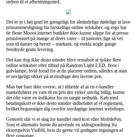
ordren til et afhentningssted.
Det er jo i høj grad let gængeligt for almindelige dødelige at lave
prissammenligning fra forskellige online selskaber, og ergo har
de fleste Moooi internet butikker ikke kunne slippe for at presse
prisniveauet på mange af deres varer – til juniorer, lige så vel
som til damer og herrer – markant, og endda nogle gange
frembyde gratis levering.
Det kan dog ikke desto mindre blive rentabelt at tjekke flere
online selskaber efter tilbud på Random Light LED, floor /
gulvlampe, hvid forud for at du placerer ordren, således at man
er usvigeligt sikker på at modtage den laveste pris.
Man bør bare ikke overse, at i tilfælde af at en e-handler
markedsfører en vare til en pris der virker utrolig billig, kunne
det ofte være en indikator for en uægte netbutik. Køb med
betalingskort er ikke desto mindre indbefattet af et reglement,
hvilket begunstiger dig overfor snydagtige internet webshops.
Generelt slår vi et slag for handler med kort eller MobilePay.
Som et alternativ burde du anvende en afdragsordning fra
eksempelvis ViaBill, hvis du gerne vil godtgøre regningen af
flere omgange.