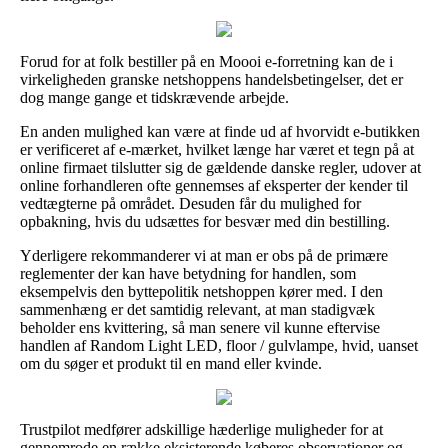
Forud for at folk bestiller på en Moooi e-forretning kan de i
virkeligheden granske netshoppens handelsbetingelser, det er
dog mange gange et tidskrævende arbejde.
En anden mulighed kan være at finde ud af hvorvidt e-butikken
er verificeret af e-mærket, hvilket længe har været et tegn på at
online firmaet tilslutter sig de gældende danske regler, udover at
online forhandleren ofte gennemses af eksperter der kender til
vedtægterne på området. Desuden får du mulighed for
opbakning, hvis du udsættes for besvær med din bestilling.
Yderligere rekommanderer vi at man er obs på de primære
reglementer der kan have betydning for handlen, som
eksempelvis den byttepolitik netshoppen kører med. I den
sammenhæng er det samtidig relevant, at man stadigvæk
beholder ens kvittering, så man senere vil kunne eftervise
handlen af Random Light LED, floor / gulvlampe, hvid, uanset
om du søger et produkt til en mand eller kvinde.
Trustpilot medfører adskillige hæderlige muligheder for at
gennemrode en række eksisterende køberes observationer og