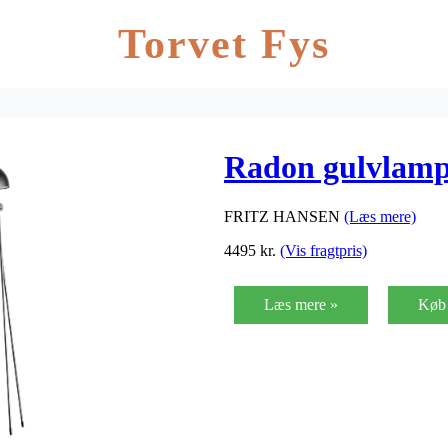
Torvet Fys
Radon gulvlampe
FRITZ HANSEN
(Læs mere)
4495
kr.
(Vis fragtpris)
Læs mere »
Køb 