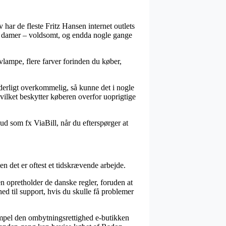
 har de fleste Fritz Hansen internet outlets
 og damer – voldsomt, og endda nogle gange
vlampe, flere farver forinden du køber,
nderligt overkommelig, så kunne det i nogle
ilket beskytter køberen overfor uoprigtige
ud som fx ViaBill, når du efterspørger at
en det er oftest et tidskrævende arbejde.
en opretholder de danske regler, foruden at
hed til support, hvis du skulle få problemer
ksempel den ombytningsrettighed e-butikken