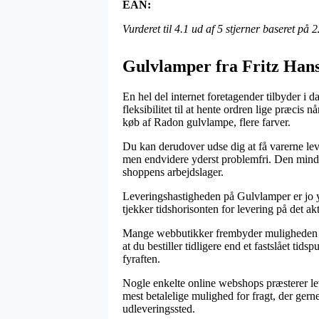
EAN:
Vurderet til
4.1
ud af 5 stjerner baseret på
2
Gulvlamper fra Fritz Han
En hel del internet foretagender tilbyder i d
fleksibilitet til at hente ordren lige præcis 
køb af Radon gulvlampe, flere farver.
Du kan derudover udse dig at få varerne leve
men endvidere yderst problemfri. Den minds
shoppens arbejdslager.
Leveringshastigheden på Gulvlamper er jo yd
tjekker tidshorisonten for levering på det ak
Mange webbutikker frembyder muligheden for
at du bestiller tidligere end et fastslået tid
fyraften.
Nogle enkelte online webshops præsterer lev
mest betalelige mulighed for fragt, der gerne
udleveringssted.