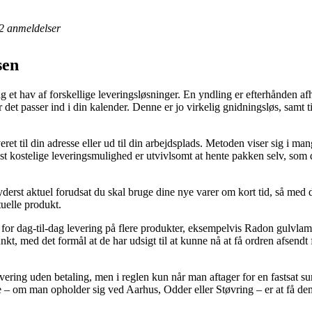
2
anmeldelser
sen
ag et hav af forskellige leveringsløsninger. En yndling er efterhånden afh
når det passer ind i din kalender. Denne er jo virkelig gnidningsløs, samt 
ret til din adresse eller ud til din arbejdsplads. Metoden viser sig i m
t kostelige leveringsmulighed er utvivlsomt at hente pakken selv, som 
erst aktuel forudsat du skal bruge dine nye varer om kort tid, så med de
tuelle produkt.
 dag-til-dag levering på flere produkter, eksempelvis Radon gulvlampe,
spunkt, med det formål at de har udsigt til at kunne nå at få ordren afsend
ering uden betaling, men i reglen kun når man aftager for en fastsat su
 – om man opholder sig ved Aarhus, Odder eller Støvring – er at få dem ti