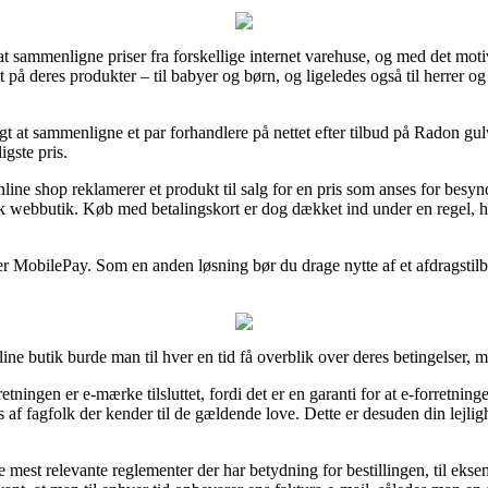
at sammenligne priser fra forskellige internet varehuse, og med det motiv
t på deres produkter – til babyer og børn, og ligeledes også til herrer
t at sammenligne et par forhandlere på nettet efter tilbud på Radon gul
igste pris.
online shop reklamerer et produkt til salg for en pris som anses for besy
k webbutik. Køb med betalingskort er dog dækket ind under en regel, hv
er MobilePay. Som en anden løsning bør du drage nytte af et afdragstilb
ine butik burde man til hver en tid få overblik over deres betingelser, m
ningen er e-mærke tilsluttet, fordi det er en garanti for at e-forretning
s af fagfolk der kender til de gældende love. Dette er desuden din lejlig
 de mest relevante reglementer der har betydning for bestillingen, til e