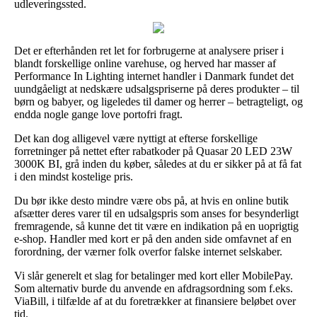
udleveringssted.
Det er efterhånden ret let for forbrugerne at analysere priser i
blandt forskellige online varehuse, og herved har masser af
Performance In Lighting internet handler i Danmark fundet det
uundgåeligt at nedskære udsalgspriserne på deres produkter – til
børn og babyer, og ligeledes til damer og herrer – betragteligt, og
endda nogle gange love portofri fragt.
Det kan dog alligevel være nyttigt at efterse forskellige
forretninger på nettet efter rabatkoder på Quasar 20 LED 23W
3000K BI, grå inden du køber, således at du er sikker på at få fat
i den mindst kostelige pris.
Du bør ikke desto mindre være obs på, at hvis en online butik
afsætter deres varer til en udsalgspris som anses for besynderligt
fremragende, så kunne det tit være en indikation på en uoprigtig
e-shop. Handler med kort er på den anden side omfavnet af en
forordning, der værner folk overfor falske internet selskaber.
Vi slår generelt et slag for betalinger med kort eller MobilePay.
Som alternativ burde du anvende en afdragsordning som f.eks.
ViaBill, i tilfælde af at du foretrækker at finansiere beløbet over
tid.