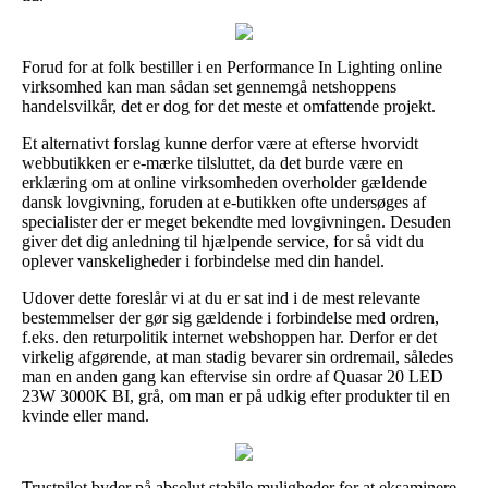
Forud for at folk bestiller i en Performance In Lighting online
virksomhed kan man sådan set gennemgå netshoppens
handelsvilkår, det er dog for det meste et omfattende projekt.
Et alternativt forslag kunne derfor være at efterse hvorvidt
webbutikken er e-mærke tilsluttet, da det burde være en
erklæring om at online virksomheden overholder gældende
dansk lovgivning, foruden at e-butikken ofte undersøges af
specialister der er meget bekendte med lovgivningen. Desuden
giver det dig anledning til hjælpende service, for så vidt du
oplever vanskeligheder i forbindelse med din handel.
Udover dette foreslår vi at du er sat ind i de mest relevante
bestemmelser der gør sig gældende i forbindelse med ordren,
f.eks. den returpolitik internet webshoppen har. Derfor er det
virkelig afgørende, at man stadig bevarer sin ordremail, således
man en anden gang kan eftervise sin ordre af Quasar 20 LED
23W 3000K BI, grå, om man er på udkig efter produkter til en
kvinde eller mand.
Trustpilot byder på absolut stabile muligheder for at eksaminere