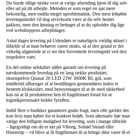
Du burde tillige tænke over at vælge afsending hjem til dig selv
eller ud på dit arbejde. Metoden er som regel en sjat mere
bekostelig, men endda meget uproblematisk. Den mest letkøbte
leveringsmodel vil dog utvivlsomt være at du selv henter
pakken, men den løsning er betinget af at du opholder dig lige
ved webshoppens arbejdslager.
Antal dages levering på Udendørs er naturligvis vældig aktuel i
tilfælde af at man behøver varen straks, så af den grund er det
virkelig afgørende at vi ser den forventede leveringstid ved den
respektive vare.
En del online selskaber stiller garanti om levering på
næstkommende hverdag på en lang række produkter,
eksempelvis Quasar 20 LED 23W 3000K BI, grå, som
imidlertid afhænger af at bestillingen gennemføres inden et
bestemt klokkeslæt, med hensynstagen til at de med sikkerhed
kan nå at få produkterne hen til fragtfirmaet forud for at
logistikpersonalet holder fyraften.
Indtil flere e-butikker garanterer gratis fragt, men ofte gælder det
kun hvis man køber for et konkret beløb. Som alternativ bør man
vælge den billigste mulighed for levering, som i mange tilfælde
– ligegyldigt om du er tæt på Viborg, Solrød Strand eller
Hinnerup – vil blive at få fragtfirmaet til at bringe dine varer til et