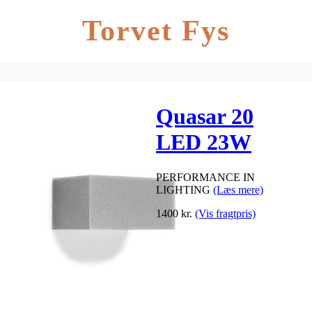
Torvet Fys
Quasar 20
LED 23W
3000K BI, grå
PERFORMANCE IN
LIGHTING
(Læs mere)
1400
kr.
(Vis fragtpris)