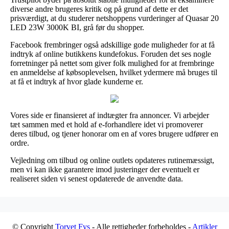
diverse andre brugeres kritik og på grund af dette er det
prisværdigt, at du studerer netshoppens vurderinger af Quasar 20
LED 23W 3000K BI, grå før du shopper.
Facebook frembringer også adskillige gode muligheder for at få
indtryk af online butikkens kundefokus. Foruden det ses nogle
forretninger på nettet som giver folk mulighed for at frembringe
en anmeldelse af købsoplevelsen, hvilket ydermere må bruges til
at få et indtryk af hvor glade kunderne er.
Vores side er finansieret af indtægter fra annoncer. Vi arbejder
tæt sammen med et hold af e-forhandlere idet vi promoverer
deres tilbud, og tjener honorar om en af vores brugere udfører en
ordre.
Vejledning om tilbud og online outlets opdateres rutinemæssigt,
men vi kan ikke garantere imod justeringer der eventuelt er
realiseret siden vi senest opdaterede de anvendte data.
© Copyright
Torvet Fys
- Alle rettigheder forbeholdes -
Artikler